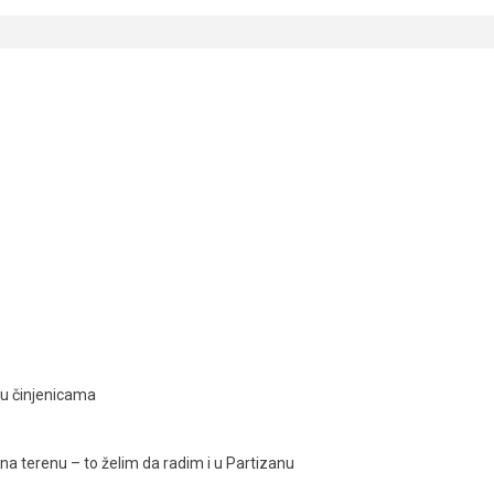
ju činjenicama
a terenu – to želim da radim i u Partizanu