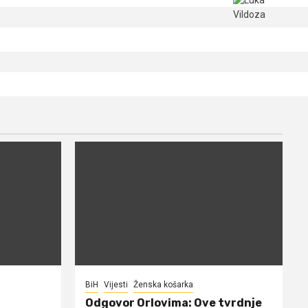
BiH
Vijesti
Ženska košarka
Odgovor Orlovima: ​Ove tvrdnje