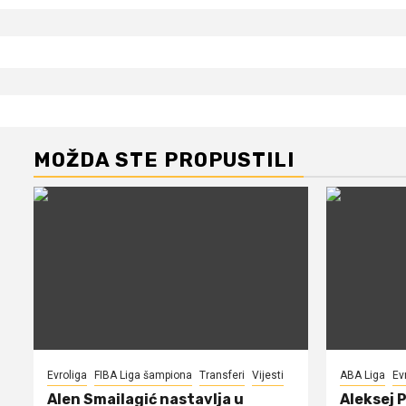
MOŽDA STE PROPUSTILI
Evroliga
FIBA Liga šampiona
Transferi
Vijesti
ABA Liga
Ev
Alen Smailagić nastavlja u
Aleksej 