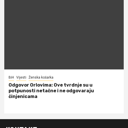
BiH
Vijesti
Ženska košarka
Odgovor Orlovima: ​Ove tvrdnje su u
potpunosti netačne i ne odgovaraju
činjenicama