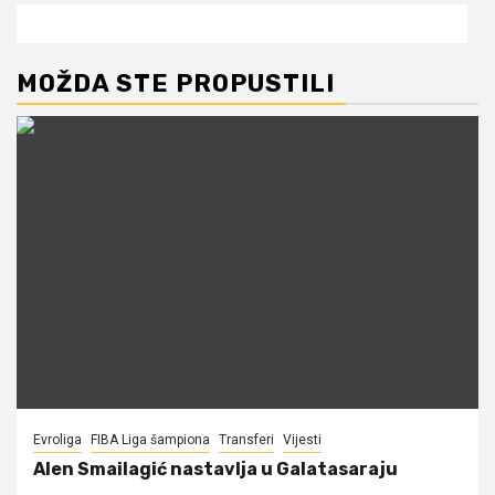
MOŽDA STE PROPUSTILI
Evroliga
FIBA Liga šampiona
Transferi
Vijesti
Alen Smailagić nastavlja u Galatasaraju