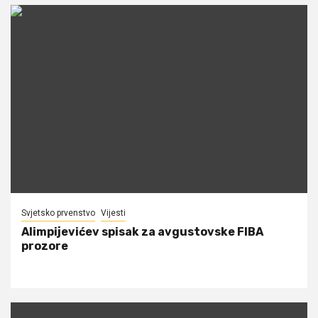
Svjetsko prvenstvo
Vijesti
Alimpijevićev spisak za avgustovske FIBA
prozore