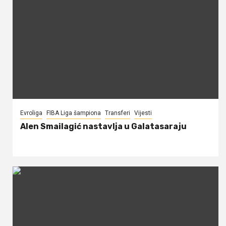
Evroliga
FIBA Liga šampiona
Transferi
Vijesti
Alen Smailagić nastavlja u Galatasaraju