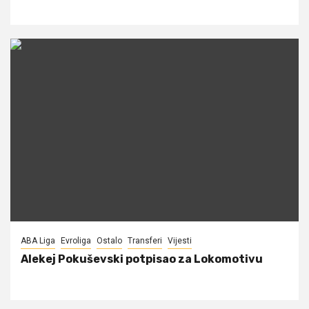
ABA Liga
Evroliga
Ostalo
Transferi
Vijesti
Alekej Pokuševski potpisao za Lokomotivu