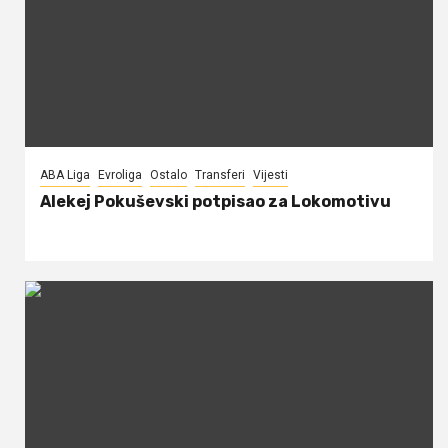
ABA Liga
Evroliga
Ostalo
Transferi
Vijesti
Alekej Pokuševski potpisao za Lokomotivu