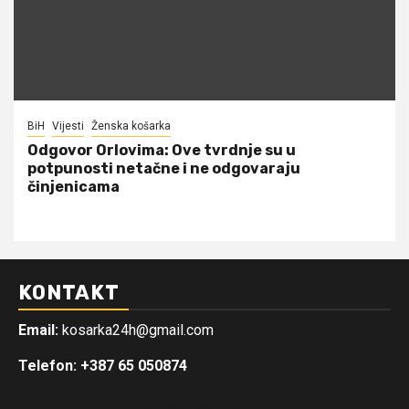
BiH
Vijesti
Ženska košarka
Odgovor Orlovima: ​Ove tvrdnje su u
potpunosti netačne i ne odgovaraju
činjenicama
KONTAKT
Email:
kosarka24h@gmail.com
Telefon: +387 65 050874