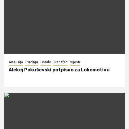
ABA Liga
Evroliga
Ostalo
Transferi
Vijesti
Alekej Pokuševski potpisao za Lokomotivu