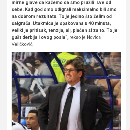
mirne glave da kažemo da smo pružili sve od
sebe. Kad god smo odigrali maksimalno bili smo
na dobrom rezultatu. To je jedino što želim od
saigrača. Utakmica je spakovana u 40 minuta,
veliki je pritisak, tenzija, ali, plaćen si za to. To je
gušt derbija i ovog posla“,
rekao je Novica
Veličković.