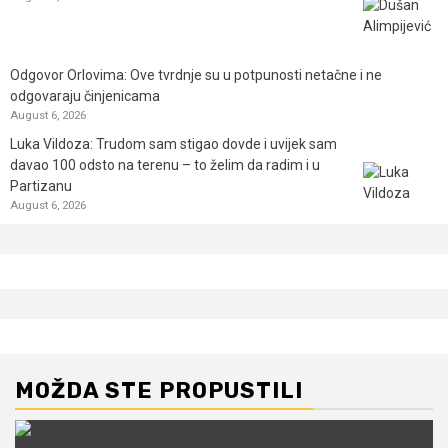
Odgovor Orlovima: ​Ove tvrdnje su u potpunosti netačne i ne
odgovaraju činjenicama
August 6, 2026
Luka Vildoza: Trudom sam stigao dovde i uvijek sam
davao 100 odsto na terenu – to želim da radim i u
Partizanu
August 6, 2026
MOŽDA STE PROPUSTILI