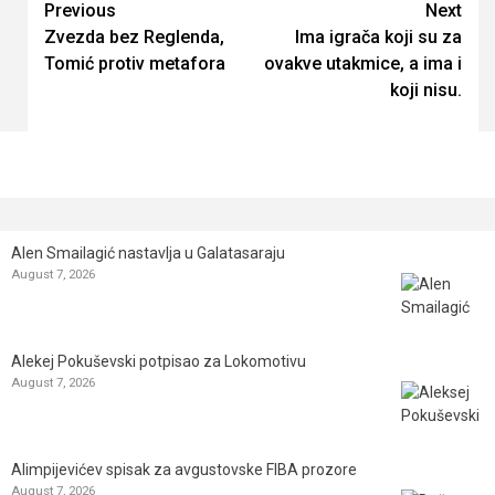
Continue
Previous
Next
Zvezda bez Reglenda,
Ima igrača koji su za
Reading
Tomić protiv metafora
ovakve utakmice, a ima i
koji nisu.
Alen Smailagić nastavlja u Galatasaraju
August 7, 2026
Alekej Pokuševski potpisao za Lokomotivu
August 7, 2026
Alimpijevićev spisak za avgustovske FIBA prozore
August 7, 2026