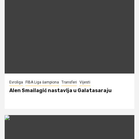
Evroliga
FIBA Liga šampiona
Transferi
Vijesti
Alen Smailagić nastavlja u Galatasaraju