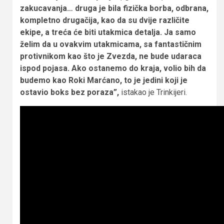
zakucavanja… druga je bila fizička borba, odbrana,
kompletno drugačija, kao da su dvije različite
ekipe, a treća će biti utakmica detalja. Ja samo
želim da u ovakvim utakmicama, sa fantastičnim
protivnikom kao što je Zvezda, ne bude udaraca
ispod pojasa. Ako ostanemo do kraja, volio bih da
budemo kao Roki Marćano, to je jedini koji je
ostavio boks bez poraza”,
istakao je Trinkijeri.