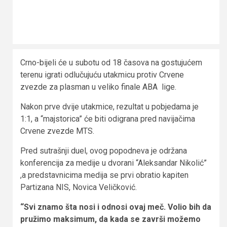
Crno-bijeli će u subotu od 18 časova na gostujućem
terenu igrati odlučujuću utakmicu protiv Crvene
zvezde za plasman u veliko finale ABA lige.
Nakon prve dvije utakmice, rezultat u pobjedama je
1:1, a “majstorica” će biti odigrana pred navijačima
Crvene zvezde MTS.
Pred sutrašnji duel, ovog popodneva je održana
konferencija za medije u dvorani “Aleksandar Nikolić”
,a predstavnicima medija se prvi obratio kapiten
Partizana NIS, Novica Veličković.
“Svi znamo šta nosi i odnosi ovaj meč. Volio bih da
pružimo maksimum, da kada se završi možemo