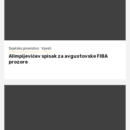
Svjetsko prvenstvo
Vijesti
Alimpijevićev spisak za avgustovske FIBA
prozore