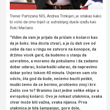
Trener Partizana NIS, Andrea Trinkijeri, je istakao kako
bi volio da crno-bijeli iz sutrašnjeg duela izađu kao
Roki Marćano.
“Vidim da vam je prijalo da pričam o košarci kao
da je boks. Ima dosta stvari, a ja ću dati sve od
sebe da nas u ringu ne zatvore na konopce, da
držimo visok gard, da budemo u stanju da
uzvratimo, a moramo da pokušamo i da zadamo
dobar udarac, košarkaški udarac, da napravimo
dobar potez tokom 40 minuta. Uvjeren sam sto
odsto, šta god da bude, nećemo baciti peškir,
muški ćemo da se borimo, prolićemo znoj i krv.
Zašto sve to? Branimo čast jedne velike ekipe u
evropskoj košarci. Ovo je nokaut utakmica, svaka
stvar može biti važna, svaka nijansa. Prva
utakmica je bila šampanjac, gore dole,