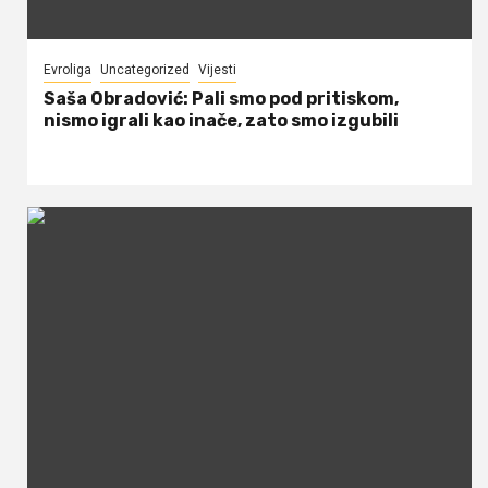
Evroliga
Uncategorized
Vijesti
Saša Obradović: Pali smo pod pritiskom,
nismo igrali kao inače, zato smo izgubili