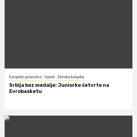
Evropsko prvenstvo
Vijesti
Ženska košarka
Srbija bez medalje: Juniorke četvrte na
Evrobasketu