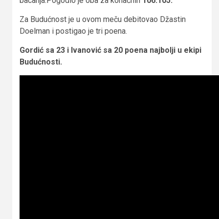
bacanja.Pogodio je oba za konačnih
106:105.
Za Budućnost je u ovom meču debitovao Džastin
Doelman i postigao je tri poena.
Gordić sa 23 i Ivanović sa 20 poena najbolji u ekipi
Budućnosti.