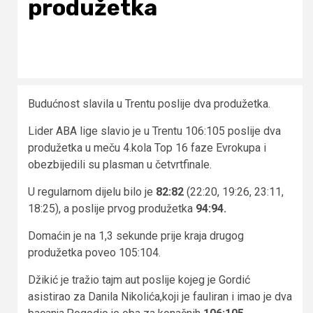
produžetka
Budućnost slavila u Trentu poslije dva produžetka.
Lider ABA lige slavio je u Trentu 106:105 poslije dva
produžetka u meču 4.kola Top 16 faze Evrokupa i
obezbijedili su plasman u četvrtfinale.
U regularnom dijelu bilo je
82:82
(22:20, 19:26, 23:11,
18:25), a poslije prvog produžetka
94:94.
Domaćin je na 1,3 sekunde prije kraja drugog
produžetka poveo 105:104.
Džikić je tražio tajm aut poslije kojeg je Gordić
asistirao za Danila Nikolića,koji je fauliran i imao je dva