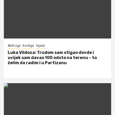
ABA Liga
Evroliga
Vijesti
Luka Vildoza: Trudom sam stigao dovde i
uvijek sam davao 100 odsto na terenu – to
želim da radim i u Partizanu