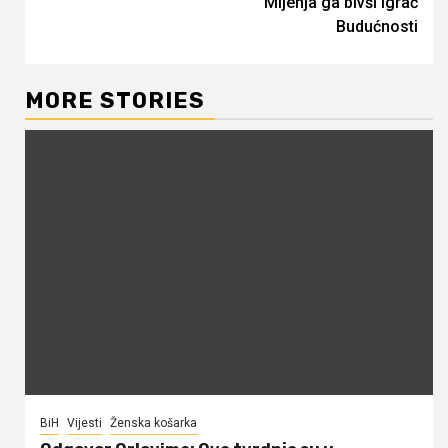
Mijenja ga bivši igrač
Budućnosti
MORE STORIES
BiH
Vijesti
Ženska košarka