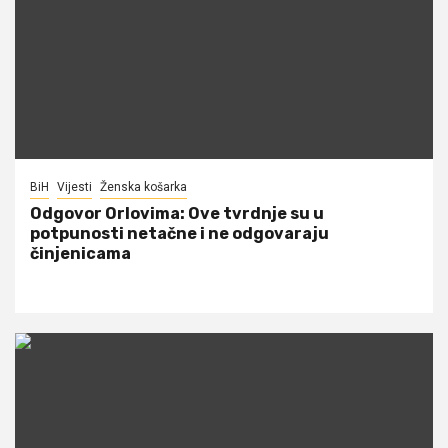
BiH
Vijesti
Ženska košarka
Odgovor Orlovima: ​Ove tvrdnje su u
potpunosti netačne i ne odgovaraju
činjenicama