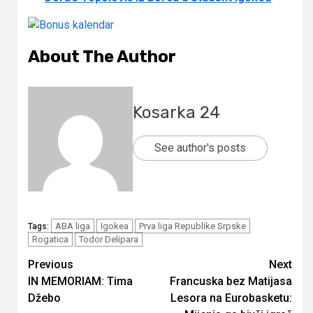
About The Author
Kosarka 24
See author's posts
ABA liga
Igokea
Prva liga Republike Srpske
Tags:
Rogatica
Todor Delipara
Continue
Previous
Next
IN MEMORIAM: Tima
Francuska bez Matijasa
Reading
Džebo
Lesora na Eurobasketu: