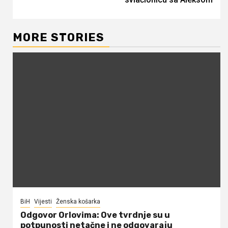
MORE STORIES
BiH
Vijesti
Ženska košarka
Odgovor Orlovima: ​Ove tvrdnje su u
potpunosti netačne i ne odgovaraju