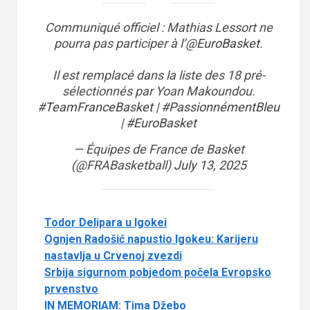
Communiqué officiel : Mathias Lessort ne
pourra pas participer à l’
@EuroBasket
.
Il est remplacé dans la liste des 18 pré-
sélectionnés par Yoan Makoundou.
#TeamFranceBasket
|
#PassionnémentBleu
|
#EuroBasket
— Équipes de France de Basket
(@FRABasketball)
July 13, 2025
Todor Delipara u Igokei
Ognjen Radošić napustio Igokeu: Karijeru
nastavlja u Crvenoj zvezdi
Srbija sigurnom pobjedom počela Evropsko
prvenstvo
IN MEMORIAM: Tima Džebo