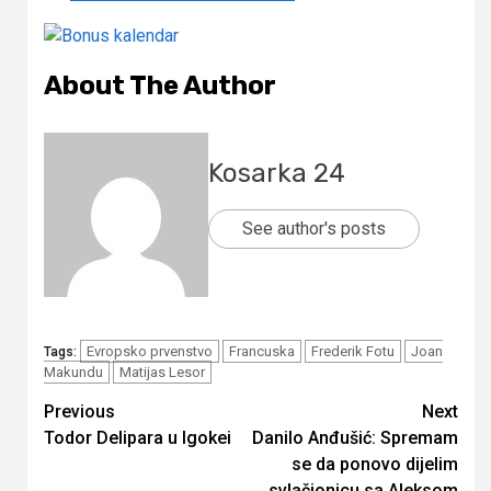
About The Author
Kosarka 24
See author's posts
Evropsko prvenstvo
Francuska
Frederik Fotu
Joan
Tags:
Makundu
Matijas Lesor
Continue
Previous
Next
Todor Delipara u Igokei
Danilo Anđušić: Spremam
Reading
se da ponovo dijelim
svlačionicu sa Aleksom