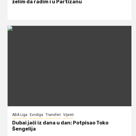
želim da radim i u Partizanu
ABA Liga
Evroliga
Transferi
Vijesti
Dubai jači iz dana u dan: Potpisao Toko
Šengelija