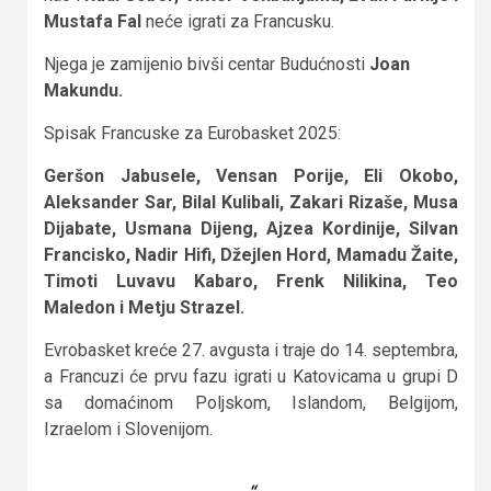
Mustafa Fal
neće igrati za Francusku.
Njega je zamijenio bivši centar Budućnosti
Joan
Makundu.
Spisak Francuske za Eurobasket 2025:
Geršon Jabusele, Vensan Porije, Eli Okobo,
Aleksander Sar, Bilal Kulibali, Zakari Rizaše, Musa
Dijabate, Usmana Dijeng, Ajzea Kordinije, Silvan
Francisko, Nadir Hifi, Džejlen Hord, Mamadu Žaite,
Timoti Luvavu Kabaro, Frenk Nilikina, Teo
Maledon i Metju Strazel.
Evrobasket kreće 27. avgusta i traje do 14. septembra,
a Francuzi će prvu fazu igrati u Katovicama u grupi D
sa domaćinom Poljskom, Islandom, Belgijom,
Izraelom i Slovenijom.