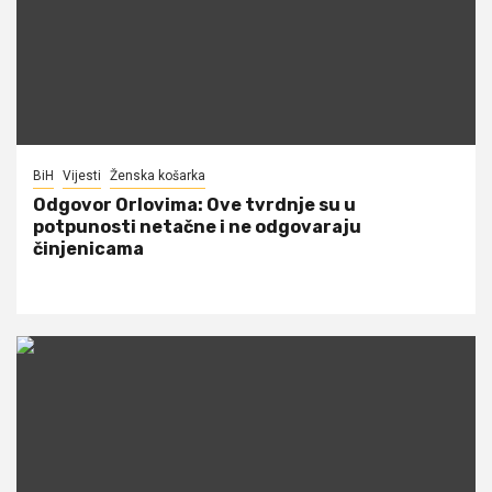
BiH
Vijesti
Ženska košarka
Odgovor Orlovima: ​Ove tvrdnje su u
potpunosti netačne i ne odgovaraju
činjenicama