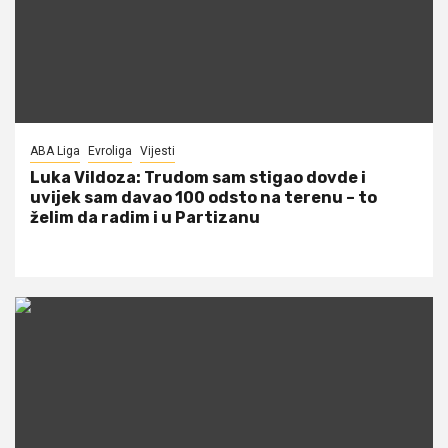
ABA Liga
Evroliga
Vijesti
Luka Vildoza: Trudom sam stigao dovde i
uvijek sam davao 100 odsto na terenu – to
želim da radim i u Partizanu