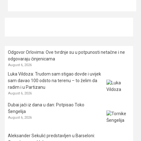
Odgovor Orlovima: ​Ove tvrdnje su u potpunosti netačne i ne
odgovaraju činjenicama
August 6, 2026
Luka Vildoza: Trudom sam stigao dovde i uvijek
sam davao 100 odsto na terenu – to želim da
radim i u Partizanu
August 6, 2026
Dubai jači iz dana u dan: Potpisao Toko
Šengelija
August 6, 2026
Aleksander Sekulić predstavljen u Barseloni: