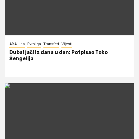
ABA Liga
Evroliga
Transferi
Vijesti
Dubai jači iz dana u dan: Potpisao Toko
Šengelija