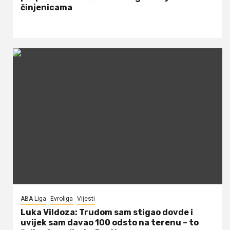
činjenicama
ABA Liga
Evroliga
Vijesti
Luka Vildoza: Trudom sam stigao dovde i
uvijek sam davao 100 odsto na terenu – to