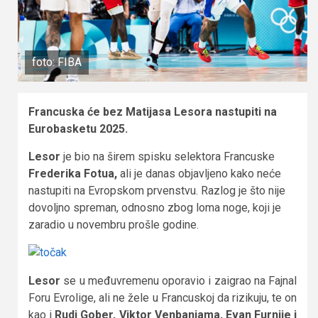
foto: FIBA
Francuska će bez Matijasa Lesora nastupiti na
Eurobasketu 2025.
Lesor
je bio na širem spisku selektora Francuske
Frederika Fotua,
ali je danas objavljeno kako neće
nastupiti na Evropskom prvenstvu. Razlog je što nije
dovoljno spreman, odnosno zbog loma noge, koji je
zaradio u novembru prošle godine.
Lesor
se u međuvremenu oporavio i zaigrao na Fajnal
Foru Evrolige, ali ne žele u Francuskoj da rizikuju, te on
kao i
Rudi Gober, Viktor Venbanjama, Evan Furnije i