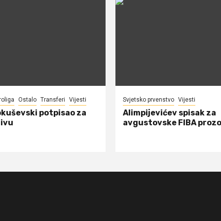
roliga
Ostalo
Transferi
Vijesti
Svjetsko prvenstvo
Vijesti
okuševski potpisao za
Alimpijevićev spisak za
ivu
avgustovske FIBA proz