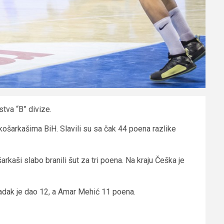
tva “B” divize.
 košarkašima BiH. Slavili su sa čak 44 poena razlike
šarkaši slabo branili šut za tri poena. Na kraju Češka je
Radak je dao 12, a Amar Mehić 11 poena.