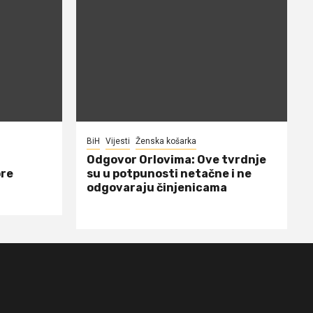
BiH
Vijesti
Ženska košarka
Odgovor Orlovima: ​Ove tvrdnje
ore
su u potpunosti netačne i ne
odgovaraju činjenicama