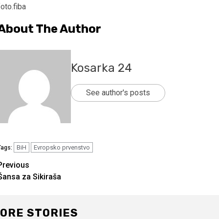
foto.fiba
About The Author
Kosarka 24
See author's posts
BiH
Evropsko prvenstvo
Tags:
Continue
Previous
Šansa za Sikiraša
Reading
ORE STORIES