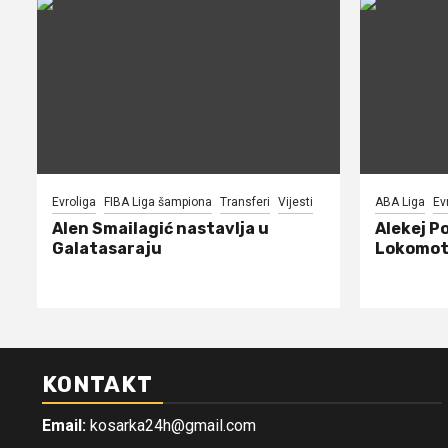
Evroliga
FIBA Liga šampiona
Transferi
Vijesti
ABA Liga
Ev
Alen Smailagić nastavlja u
Alekej P
Galatasaraju
Lokomot
KONTAKT
Email:
kosarka24h@gmail.com