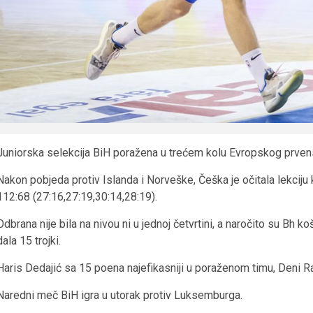
Juniorska selekcija BiH poražena u trećem kolu Evropskog prvens
Nakon pobjeda protiv Islanda i Norveške, Češka je očitala lekciju
112:68 (27:16,27:19,30:14,28:19).
Odbrana nije bila na nivou ni u jednoj četvrtini, a naročito su Bh ko
dala 15 trojki.
Haris Dedajić sa 15 poena najefikasniji u poraženom timu, Deni 
Naredni meč BiH igra u utorak protiv Luksemburga.