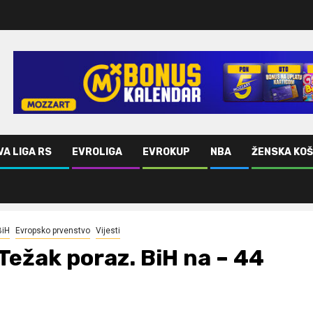
VA LIGA RS
EVROLIGA
EVROKUP
NBA
ŽENSKA KO
BiH
Evropsko prvenstvo
Vijesti
Težak poraz. BiH na – 44