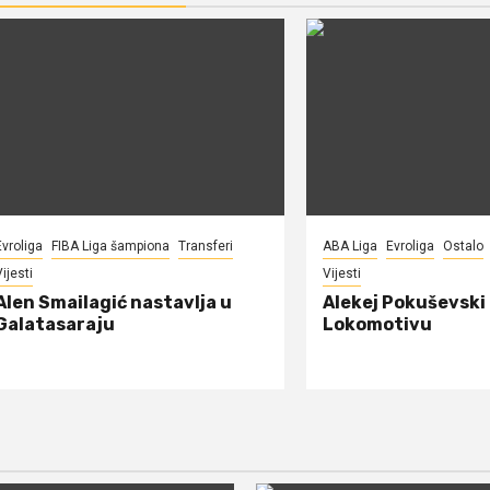
Evroliga
FIBA Liga šampiona
Transferi
ABA Liga
Evroliga
Ostalo
ijesti
Vijesti
Alen Smailagić nastavlja u
Alekej Pokuševski
Galatasaraju
Lokomotivu