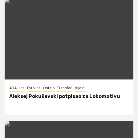
ABA Liga
Evroliga
Ostalo
Transferi
Vijesti
Aleksej Pokuševski potpisao za Lokomotivu