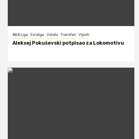
ABA Liga
Evroliga
Ostalo
Transferi
Vijesti
Aleksej Pokuševski potpisao za Lokomotivu