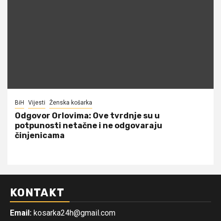
BiH
Vijesti
Ženska košarka
Odgovor Orlovima: ​Ove tvrdnje su u
potpunosti netačne i ne odgovaraju
činjenicama
KONTAKT
Email:
kosarka24h@gmail.com