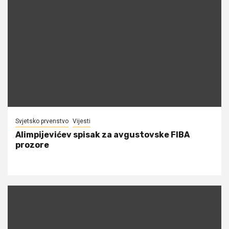
Svjetsko prvenstvo
Vijesti
Alimpijevićev spisak za avgustovske FIBA
prozore