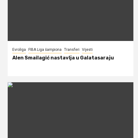
Evroliga
FIBA Liga šampiona
Transferi
Vijesti
Alen Smailagić nastavlja u Galatasaraju