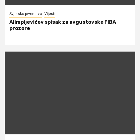
Svjetsko prvenstvo
Vijesti
Alimpijevićev spisak za avgustovske FIBA
prozore