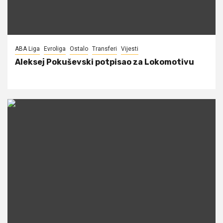
ABA Liga
Evroliga
Ostalo
Transferi
Vijesti
Aleksej Pokuševski potpisao za Lokomotivu