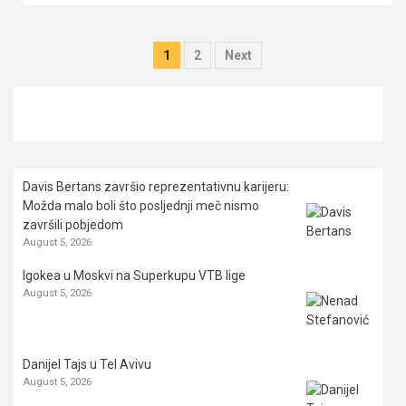
Posts
1
2
Next
pagination
Davis Bertans završio reprezentativnu karijeru:
Možda malo boli što posljednji meč nismo
završili pobjedom
August 5, 2026
Igokea u Moskvi na Superkupu VTB lige
August 5, 2026
Danijel Tajs u Tel Avivu
August 5, 2026