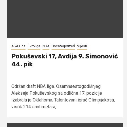
ABA Liga
Evroliga
NBA
Uncategorized
Vijesti
Pokuševski 17, Avdija 9. Simonović
44. pik
Održan draft NBA lige. Osamnaestogodišnjeg
Alekseja Pokuševskog sa odlične 17. pozicije
izabrala je Oklahoma. Talentovani igrač Olimpijakosa,
visok 214 santimetara,...