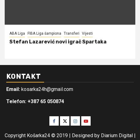
ABA Liga
FIBA Liga šampiona
Transferi
Vijesti
Stefan Lazarević novi igrač Spartaka
KONTAKT
Email:
kosarka24h@gmail.com
Telefon: +387 65 050874
Facebook
Twitter
Instagram
Youtube
Copyright Košarka24 © 2019 | Designed by Diarium Digital
|