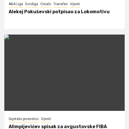
ABA Liga
Evroliga
Ostalo
Transferi
Vijesti
Alekej Pokuševski potpisao za Lokomotivu
Svjetsko prvenstvo
Vijesti
Alimpijevićev spisak za avgustovske FIBA