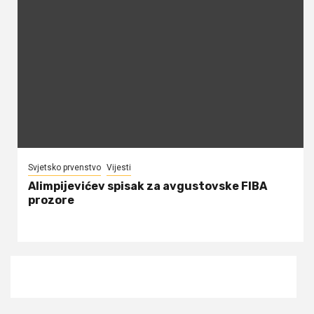
Svjetsko prvenstvo
Vijesti
Alimpijevićev spisak za avgustovske FIBA
prozore