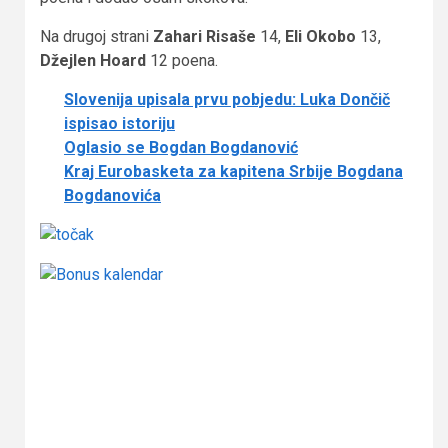
Na drugoj strani
Zahari Risaše
14,
Eli Okobo
13,
Džejlen Hoard
12 poena.
Slovenija upisala prvu pobjedu: Luka Dončič
ispisao istoriju
Oglasio se Bogdan Bogdanović
Kraj Eurobasketa za kapitena Srbije Bogdana
Bogdanovića