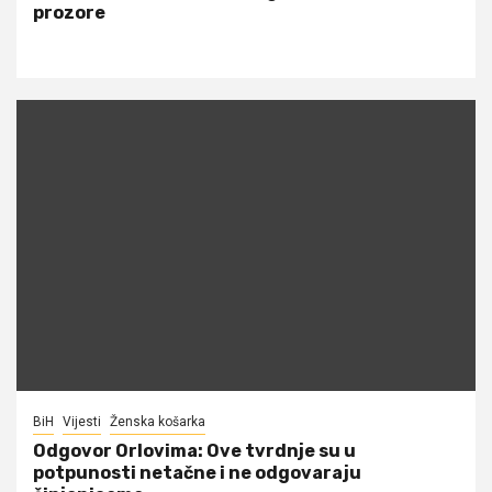
prozore
BiH
Vijesti
Ženska košarka
Odgovor Orlovima: ​Ove tvrdnje su u
potpunosti netačne i ne odgovaraju