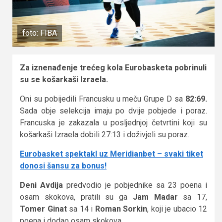
foto: FIBA
Za iznenađenje trećeg kola Eurobasketa pobrinuli
su se košarkaši Izraela.
Oni su pobijedili Francusku u meču Grupe D sa
82:69.
Sada obje selekcija imaju po dvije pobjede i poraz.
Francuska je zakazala u posljednjoj četvrtini koji su
košarkaši Izraela dobili 27:13 i doživjeli su poraz.
Eurobasket spektakl uz Meridianbet – svaki tiket
donosi šansu za bonus!
Deni Avdija
predvodio je pobjednike sa 23 poena i
osam skokova, pratili su ga
Jam Madar
sa 17,
Tomer Ginat
sa 14 i
Roman Sorkin
, koji je ubacio 12
poena i dodao osam skokova.