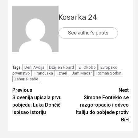
Kosarka 24
See author's posts
Deni Avdija
Džejlen Hoard
Eli Okobo
Evropsko
Tags:
prvenstvo
Francuska
Izrael
Jam Madar
Roman Sorkin
Zahari Risaše
Continue
Previous
Next
Slovenija upisala prvu
Simone Fontekio se
Reading
pobjedu: Luka Dončič
razgoropadio i odveo
ispisao istoriju
Italiju do pobjede protiv
BiH