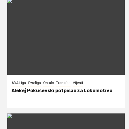
ABA Liga
Evroliga
Ostalo
Transferi
Vijesti
Alekej Pokuševski potpisao za Lokomotivu