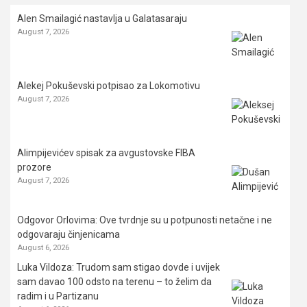
Alen Smailagić nastavlja u Galatasaraju
August 7, 2026
Alekej Pokuševski potpisao za Lokomotivu
August 7, 2026
Alimpijevićev spisak za avgustovske FIBA
prozore
August 7, 2026
Odgovor Orlovima: ​Ove tvrdnje su u potpunosti netačne i ne
odgovaraju činjenicama
August 6, 2026
Luka Vildoza: Trudom sam stigao dovde i uvijek
sam davao 100 odsto na terenu – to želim da
radim i u Partizanu