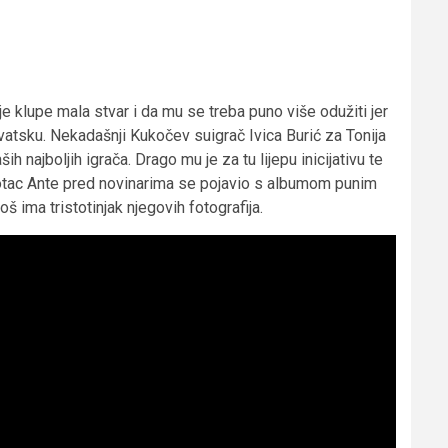
je klupe mala stvar i da mu se treba puno više odužiti jer
Hrvatsku. Nekadašnji Kukočev suigrač Ivica Burić za Tonija
h najboljih igrača. Drago mu je za tu lijepu inicijativu te
v otac Ante pred novinarima se pojavio s albumom punim
š ima tristotinjak njegovih fotografija.