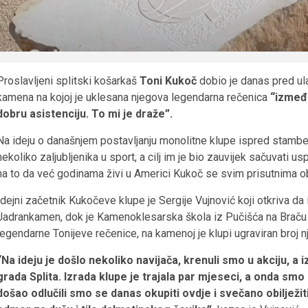
Proslavljeni splitski košarkaš
Toni Kukoč
dobio je danas pred ul
kamena na kojoj je uklesana njegova legendarna rečenica
“između
dobru asistenciju. To mi je draže”.
Na ideju o današnjem postavljanju monolitne klupe ispred stamb
nekoliko zaljubljenika u sport, a cilj im je bio zauvijek sačuvati
na to da već godinama živi u Americi Kukoč se svim prisutnima 
Idejni začetnik Kukočeve klupe je Sergije Vujnović koji otkriva da
Jadrankamen, dok je Kamenoklesarska škola iz Pučišća na Braču o
legendarne Tonijeve rečenice, na kamenoj je klupi ugraviran broj 
“Na ideju je došlo nekoliko navijača, krenuli smo u akciju, a 
grada Splita. Izrada klupe je trajala par mjeseci, a onda smo 
došao odlučili smo se danas okupiti ovdje i svečano obilježit