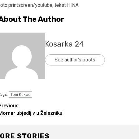
foto:printscreen/youtube, tekst HINA
About The Author
Kosarka 24
See author's posts
Toni Kukoč
Tags:
Continue
Previous
Mornar ubjedljiv u Železniku!
Reading
ORE STORIES