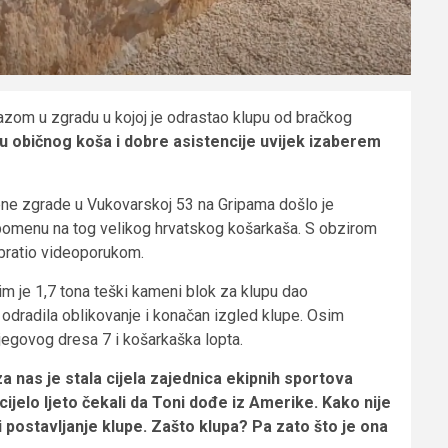
azom u zgradu u kojoj je odrastao klupu od bračkog
 običnog koša i dobre asistencije uvijek izaberem
ene zgrade u Vukovarskoj 53 na Gripama došlo je
 uspomenu na tog velikog hrvatskog košarkaša. S obzirom
obratio videoporukom.
 im je 1,7 tona teški kameni blok za klupu dao
dradila oblikovanje i konačan izgled klupe. Osim
njegovog dresa 7 i košarkaška lopta.
iza nas je stala cijela zajednica ekipnih sportova
cijelo ljeto čekali da Toni dođe iz Amerike. Kako nije
i postavljanje klupe. Zašto klupa? Pa zato što je ona