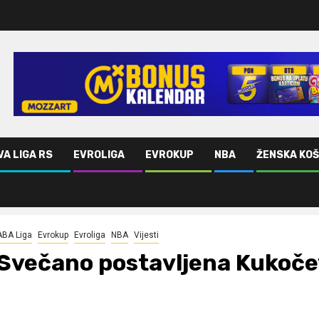
VA LIGA RS
EVROLIGA
EVROKUP
NBA
ŽENSKA KO
DEO)
ABA Liga
Evrokup
Evroliga
NBA
Vijesti
Svečano postavljena Kukočev