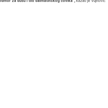
odmor za dušu i tilo dalmatinskog čovika”,
kazao je Vujnović.