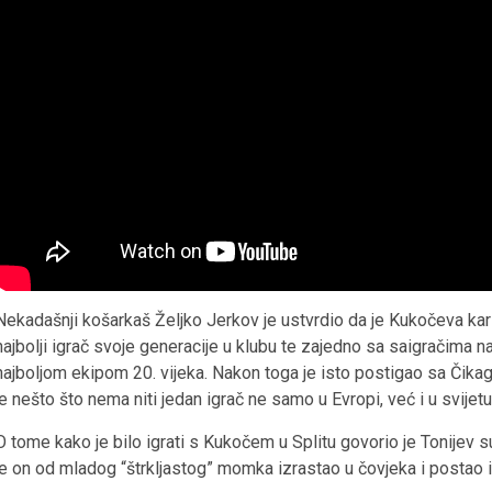
Nekadašnji košarkaš Željko Jerkov je ustvrdio da je Kukočeva kari
najbolji igrač svoje generacije u klubu te zajedno sa saigračima na
najboljom ekipom 20. vijeka. Nakon toga je isto postigao sa Čikago
je nešto što nema niti jedan igrač ne samo u Evropi, već i u svijetu
O tome kako je bilo igrati s Kukočem u Splitu govorio je Tonijev 
je on od mladog “štrkljastog” momka izrastao u čovjeka i postao igr