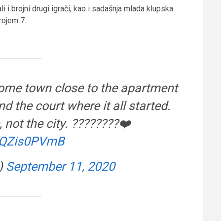
i i brojni drugi igrači, kao i sadašnja mlada klupska
rojem 7.
ome town close to the apartment
nd the court where it all started.
not the city. ????????❤️
/fQZis0PVmB
)
September 11, 2020