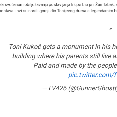
Na svečanom obilježavanju postavljanja klupe bio je i Žan Tabak, al
postava i svi su nosili gornji dio Tonijevog dresa s legendarnim b
Toni Kukoč gets a monument in his h
building where his parents still live a
Paid and made by the people, 
pic.twitter.com
— LV426 (@GunnerGhostt