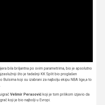
jera bila briljantna po svim parametrima, bio je apsolutno
jzaslužniji što je tadašnji KK Split bio proglašen
 Bulsima koji su izabrani za najbolju ekipu NBA lige,a to
.
suigrač
Velimir Perasović
koji je tom prilikom izjavio da
ač koji je bio najbolji u Evropi.