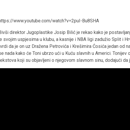
https://www.youtube.com/watch?v=2puI-Bu8SHA
Bivši direktor Jugoplastike Josip Bilić je rekao kako je postavljan
je svojim uspjesima u klubu, a kasnije i NBA ligi zadužio Split i 
tvrdi da je on uz Dražena Petrovića i Krešimira Ćosića jedan od naši
se nada kako će Toni ubrzo ući u Kuću slavnih u Americi. Tonije
tekstova koji su objavljeni o njegovom slavnom sinu, dodajući da jo