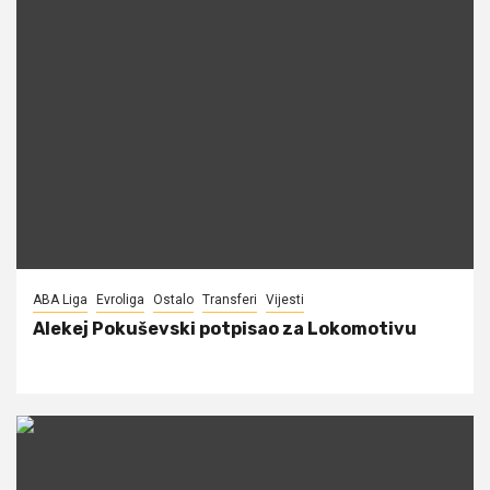
ABA Liga
Evroliga
Ostalo
Transferi
Vijesti
Alekej Pokuševski potpisao za Lokomotivu