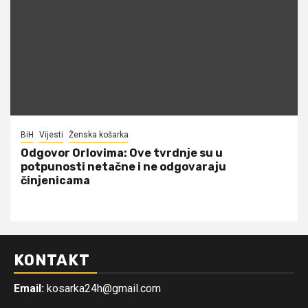
BiH
Vijesti
Ženska košarka
Odgovor Orlovima: ​Ove tvrdnje su u
potpunosti netačne i ne odgovaraju
činjenicama
KONTAKT
Email:
kosarka24h@gmail.com