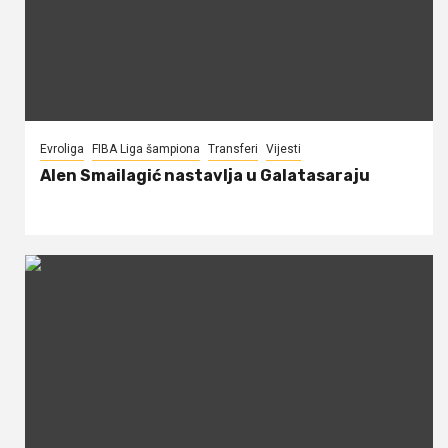
Evroliga
FIBA Liga šampiona
Transferi
Vijesti
Alen Smailagić nastavlja u Galatasaraju