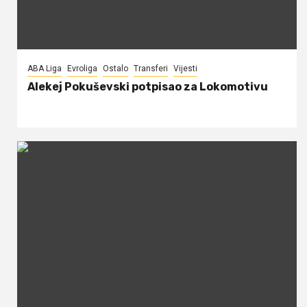
ABA Liga
Evroliga
Ostalo
Transferi
Vijesti
Alekej Pokuševski potpisao za Lokomotivu