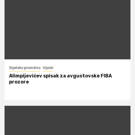
Svjetsko prvenstvo
Vijesti
Alimpijevićev spisak za avgustovske FIBA
prozore