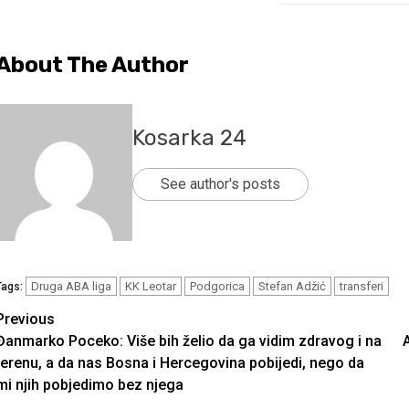
About The Author
Kosarka 24
See author's posts
Druga ABA liga
KK Leotar
Podgorica
Stefan Adžić
transferi
Tags:
Continue
Previous
Đanmarko Poceko: Više bih želio da ga vidim zdravog i na
Reading
terenu, a da nas Bosna i Hercegovina pobijedi, nego da
mi njih pobjedimo bez njega