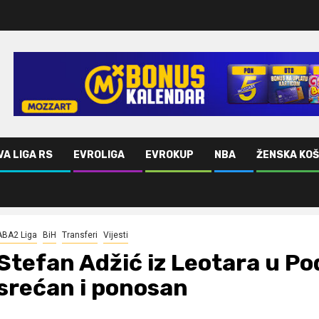
VA LIGA RS
EVROLIGA
EVROKUP
NBA
ŽENSKA KO
n i ponosan
ABA2 Liga
BiH
Transferi
Vijesti
Stefan Adžić iz Leotara u P
srećan i ponosan