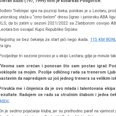
Stefan Adžić (197, 1999) novi je košarkaš Podgorice.
Rođeni Trebinjac igra na poziciji beka, ponikao je u Leotaru, pr
juniorskog staža u “crno-belom” dresu (igrao i juniorsku ABA ligu 
KLS, da bi zatim u sezoni 2021/2022 sa Zlatiborom osvojio ABA
Leotara bio osvajač Kups Republike Srpske.
Registruj se bez čekanja za start jači nego ikada
.
115 KM BON
za igru.
Posljednje tri sezone proveo je u ekipi Leotara, gdje je minule 
“Veoma sam srećan i ponosan što sam postao igrač Podgo
poklopile sa mojim. Poslije odličnog rada sa trenerom Ljub
nastavim da napredujem uz još jednog trenera sa velikim i
Privukla me i činjenica da je ovo mlada i talentovana ek
rezultate. Radujem se radu sa stručnim štabom i jedva č
Adžić.
On je sedmo pojačanje kluba, jer su prethodno paraf na vjernost 