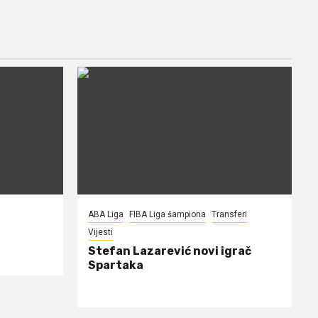
ABA Liga
FIBA Liga šampiona
Transferi
Vijesti
Stefan Lazarević novi igrač
Spartaka