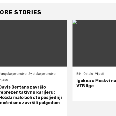
ORE STORIES
Evropsko prvenstvo
Svjetsko prvenstvo
BiH
Ostalo
Vijesti
Igokea u Moskvi n
ijesti
VTB lige
Davis Bertans završio
reprezentativnu karijeru:
Možda malo boli što posljednji
meč nismo završili pobjedom