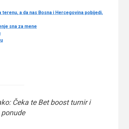
 terenu, a da nas Bosna i Hercegovina pobijedi,
renje sna za mene
u
vu
ko: Čeka te Bet boost turnir i
e ponude