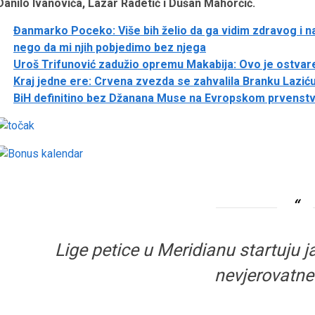
Danilo Ivanovića, Lazar Radetić i Dušan Mahorčić.
Đanmarko Poceko: Više bih želio da ga vidim zdravog i na
nego da mi njih pobjedimo bez njega
Uroš Trifunović zadužio opremu Makabija: Ovo je ostva
Kraj jedne ere: Crvena zvezda se zahvalila Branku Lazić
BiH definitino bez Džanana Muse na Evropskom prvenst
Lige petice u Meridianu startuju ja
nevjerovatn