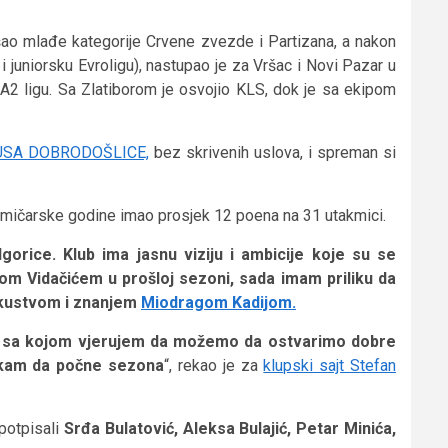
ošao mlađe kategorije Crvene zvezde i Partizana, a nakon
i juniorsku Evroligu), nastupao je za Vršac i Novi Pazar u
2 ligu. Sa Zlatiborom je osvojio KLS, dok je sa ekipom
USA DOBRODOŠLICE,
bez skrivenih uslova, i spreman si
takmičarske godine imao prosjek 12 poena na 31 utakmici.
rice. Klub ima jasnu viziju i ambicije koje su se
om Vidačićem u prošloj sezoni, sada imam priliku da
skustvom i znanjem
Miodragom Kadijom.
ipa sa kojom vjerujem da možemo da ostvarimo dobre
ekam da počne sezona
“, rekao je za
klupski sajt Stefan
potpisali
Srđa Bulatović, Aleksa Bulajić, Petar Minića,