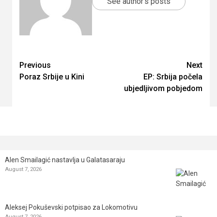
See author's posts
Continue
Previous
Next
Poraz Srbije u Kini
EP: Srbija počela
Reading
ubjedljivom pobjedom
Alen Smailagić nastavlja u Galatasaraju
August 7, 2026
Aleksej Pokuševski potpisao za Lokomotivu
August 7, 2026