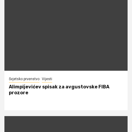
Svjetsko prvenstvo
Vijesti
Alimpijevićev spisak za avgustovske FIBA
prozore