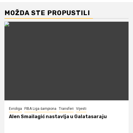
MOŽDA STE PROPUSTILI
Evroliga
FIBA Liga šampiona
Transferi
Vijesti
Alen Smailagić nastavlja u Galatasaraju