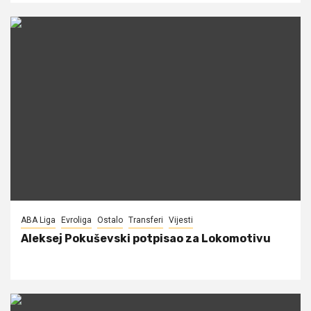
ABA Liga
Evroliga
Ostalo
Transferi
Vijesti
Aleksej Pokuševski potpisao za Lokomotivu