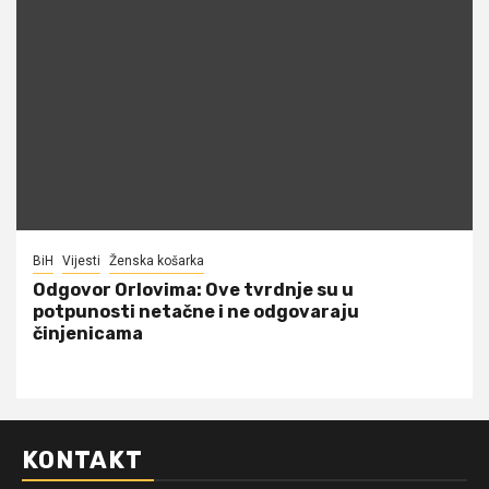
BiH
Vijesti
Ženska košarka
Odgovor Orlovima: ​Ove tvrdnje su u
potpunosti netačne i ne odgovaraju
činjenicama
KONTAKT