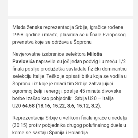
Mlada ženska reprezentacija Srbije, igračice rođene
1998. godine i mlađe, plasirala se u finale Evropskog
prvenstva koje se održava u Šopronu.
Nevjerovatne izabranice selektora
Miloša
Pavlovića
napravile su još jedan podvig i u meču 1/2
finala poslije produžetka savladale fizički dominantnu
selekciju Italije. Teško je opisati bitku koja se vodila u
Šopronu i iz koje je mladi tim Srbije zahvaljujući
ogromnoj želji i energiji, poslije 45 minuta divovske
borbe izašao kao pobjednik: Srbija U20 – Italija
U20
64:58 (18:16, 15:22, 8:6, 15:12, 8:2).
Reprezentacija Srbije u velikom finalu igraće u nedelju
(20:15) protiv pobjednika drugog polufinalnog duela u
kome se sastaju Španija i Holandija.