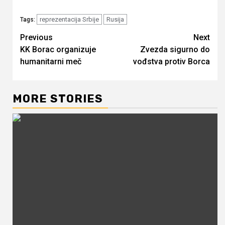
reprezentacija Srbije
Rusija
Tags:
Continue
Previous
Next
KK Borac organizuje
Zvezda sigurno do
Reading
humanitarni meč
vođstva protiv Borca
MORE STORIES