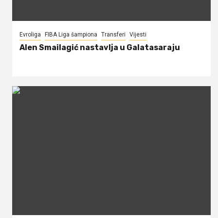
Evroliga
FIBA Liga šampiona
Transferi
Vijesti
Alen Smailagić nastavlja u Galatasaraju