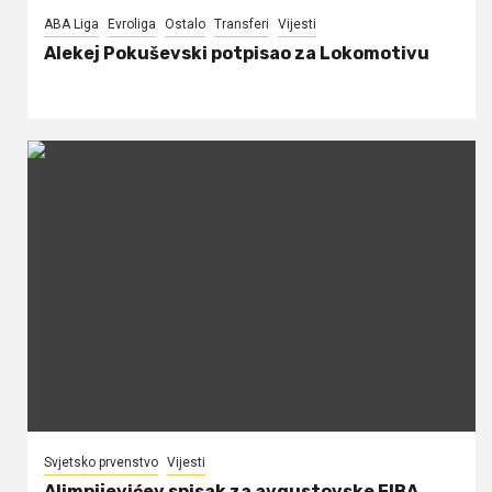
ABA Liga
Evroliga
Ostalo
Transferi
Vijesti
Alekej Pokuševski potpisao za Lokomotivu
Svjetsko prvenstvo
Vijesti
Alimpijevićev spisak za avgustovske FIBA