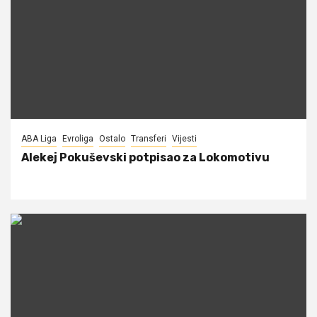
ABA Liga
Evroliga
Ostalo
Transferi
Vijesti
Alekej Pokuševski potpisao za Lokomotivu