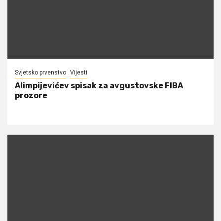
Svjetsko prvenstvo
Vijesti
Alimpijevićev spisak za avgustovske FIBA
prozore