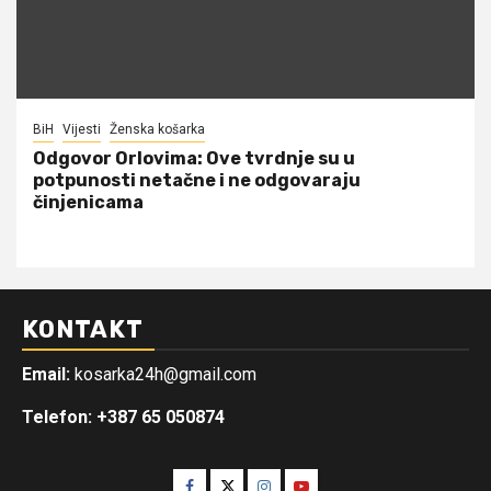
BiH
Vijesti
Ženska košarka
Odgovor Orlovima: ​Ove tvrdnje su u
potpunosti netačne i ne odgovaraju
činjenicama
KONTAKT
Email:
kosarka24h@gmail.com
Telefon: +387 65 050874
Facebook
Twitter
Instagram
Youtube