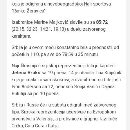
koja je odigrana u novobeogradskoj Hali sportova
“Ranko Žeravica”.
Izabranice Marine Maljković slavile su sa
85:72
(20:15, 32:23, 14:21, 19:13) u duelu zatvorenog
karaktera.
Srbija je u ovom meču konstantno bila u prednosti, od
početkih 11:0, pa sve do 78:59 u 35 minutu.
Najefikasnija u srpskoj reprezentaciji bila je kapiten
Jelena Bruks
sa 19 poena. 14 je ubacila Tina Krajišnik
koja je imala i osam skokova, a dvocifrene su bile još i
Ivon Anderson sa 12, odnosno Sonja Vasić i Dajana
Butulija sa po 10 poena.
Srbija i Rusije će i u subotu odigrati meč zatvorenog
tipa. Srpska reprezentacija učestvuje na Evropskom
prvenstvu u Valensiji, a protivnice u grupnoj fazi biće
Grčka, Crna Gora i Italija.