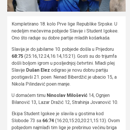
Kompletirano 18. kolo Prve lige Republike Srpske. U
nedeljim mečevima pobjede Slavije i Student Igokee.
Ono što raduje su dobre partije mladih košarkaša.
Slavija je do jubilarne 10. pobjede došla u Prijedoru
68:75
(25:16,12:24,16:14,15:21). Gosti su do trijumfa
došli boljom igrom u posljednjoj četvrtini. Mladi plej
Slavije
Dušan Elez
odigrao je novu dobru partiju
postigavši 21. poen. Nenad Biberdžić je ubacio 15, a
Nikola Pilindavić poen manje.
U domaćem timu
Ninoslav Milošević
14, Ognjen
Bilanović 13, Lazar Dražić 12, Strahinja Jovanović 10.
Ekipa Student Igokee je slavila u gostima kod
Slobode 73 sa
66:74
(16:20,15:20,20:21,15:13). Ovom
pobjedom najmlađi tim lige je prebrinuo većinu briga