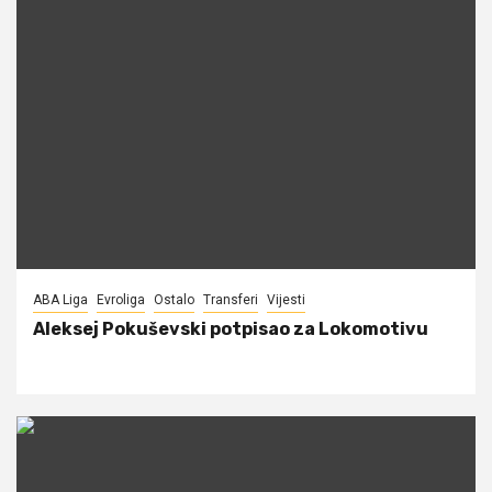
ABA Liga
Evroliga
Ostalo
Transferi
Vijesti
Aleksej Pokuševski potpisao za Lokomotivu