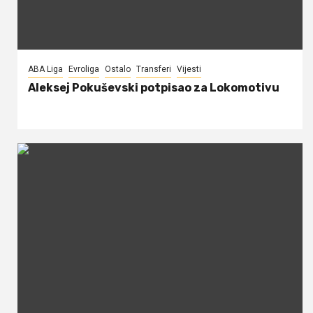
ABA Liga
Evroliga
Ostalo
Transferi
Vijesti
Aleksej Pokuševski potpisao za Lokomotivu