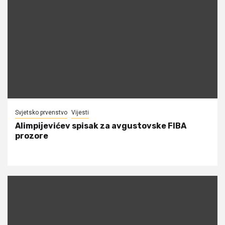
Svjetsko prvenstvo
Vijesti
Alimpijevićev spisak za avgustovske FIBA
prozore