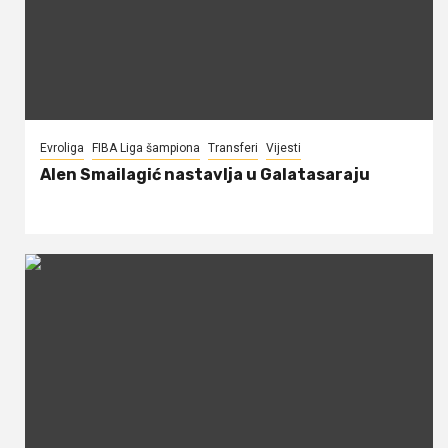
Evroliga
FIBA Liga šampiona
Transferi
Vijesti
Alen Smailagić nastavlja u Galatasaraju