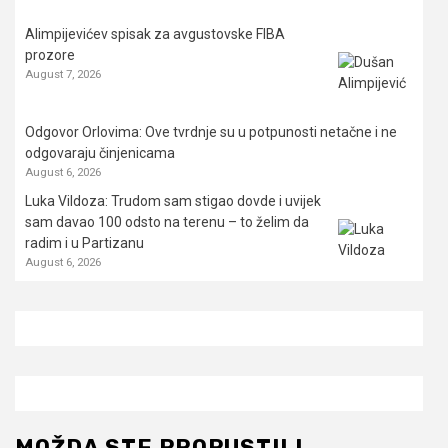
Alimpijevićev spisak za avgustovske FIBA
prozore
August 7, 2026
Odgovor Orlovima: ​Ove tvrdnje su u potpunosti netačne i ne
odgovaraju činjenicama
August 6, 2026
Luka Vildoza: Trudom sam stigao dovde i uvijek
sam davao 100 odsto na terenu – to želim da
radim i u Partizanu
August 6, 2026
MOŽDA STE PROPUSTILI