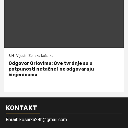
BiH
Vijesti
Ženska košarka
Odgovor Orlovima: ​Ove tvrdnje su u
potpunosti netačne i ne odgovaraju
činjenicama
KONTAKT
Email:
kosarka24h@gmail.com