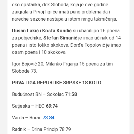
oko opstanka, dok Sloboda, koja je ove godine
zaigrala u Prvoj ligi će imati puno problema da i
naredne sezone nastupa u istom rangu takmičenja.
Dušan Lakić i Kosta Kondić
su ubacili po 16 poena
za pobjednike,
Stefan
Simanić
je imao učinak od 14
poena i isto toliko skokova. Đorđe Topolović je imao
osam poena i 10 skokova.
Igor Bojović 20, Milanko Frganja 15 poena za tim
Slobode 73.
PRVA LIGA REPUBLIKE SRPSKE 18.KOLO:
Budućnost BN – Sokolac
71:58
Sutjeska – HEO
69:74
Varda – Borac
73:84
Radnik – Drina Princip 78:79