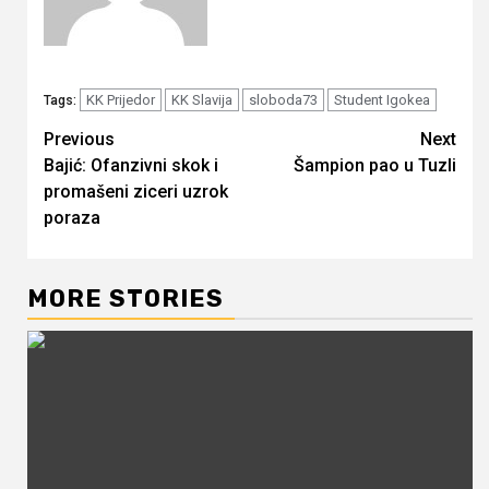
KK Prijedor
KK Slavija
sloboda73
Student Igokea
Tags:
Continue
Previous
Next
Bajić: Ofanzivni skok i
Šampion pao u Tuzli
Reading
promašeni ziceri uzrok
poraza
MORE STORIES