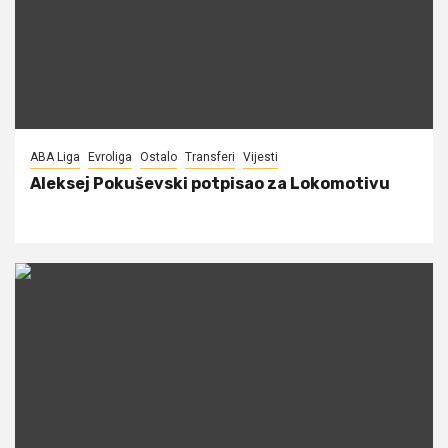
ABA Liga
Evroliga
Ostalo
Transferi
Vijesti
Aleksej Pokuševski potpisao za Lokomotivu