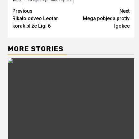
Continue
Previous
Next
Rikalo odveo Leotar
Mega pobjeda protiv
Reading
korak bliže Ligi 6
Igokee
MORE STORIES