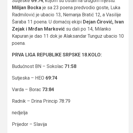
Sutjeske
69:74
, kojom su ostali na drugom mjestu.
Milijan Bocka
je sa 23 poena predvodio goste, Luka
Radmilović je ubacio 13, Nemanja Bratić 12, a Vasilije
Šaraba 11 poena. U domaćoj ekipi
Dejan Ćirović, Ivan
Zejak i Mrđan Marković
su dali po 14, Milanko
Kapuran je dao 11 dok je Alaksandar Tunguz ubacio 10
poena.
PRVA LIGA REPUBLIKE SRPSKE 18.KOLO:
Budućnost BN – Sokolac
71:58
Sutjeska – HEO
69:74
Varda – Borac
73:84
Radnik – Drina Princip 78:79
nedjelja
Prijedor – Slavija