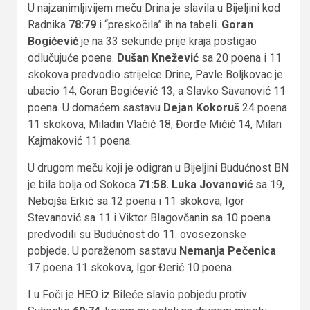
U najzanimljivijem meču Drina je slavila u Bijeljini kod
Radnika
78:79
i “preskočila” ih na tabeli.
Goran
Bogićević
je na 33 sekunde prije kraja postigao
odlučujuće poene.
Dušan Knežević
sa 20 poena i 11
skokova predvodio strijelce Drine, Pavle Boljkovac je
ubacio 14, Goran Bogićević 13, a Slavko Savanović 11
poena. U domaćem sastavu
Dejan Kokoruš
24 poena
11 skokova, Miladin Vlačić 18, Đorđe Mičić 14, Milan
Kajmaković 11 poena.
U drugom meču koji je odigran u Bijeljini Budućnost BN
je bila bolja od Sokoca
71:58.
Luka Jovanović
sa 19,
Nebojša Erkić sa 12 poena i 11 skokova, Igor
Stevanović sa 11 i Viktor Blagovčanin sa 10 poena
predvodili su Budućnost do 11. ovosezonske
pobjede. U poraženom sastavu
Nemanja
Pečenica
17 poena 11 skokova, Igor Đerić 10 poena.
I u Foči je HEO iz Bileće slavio pobjedu protiv