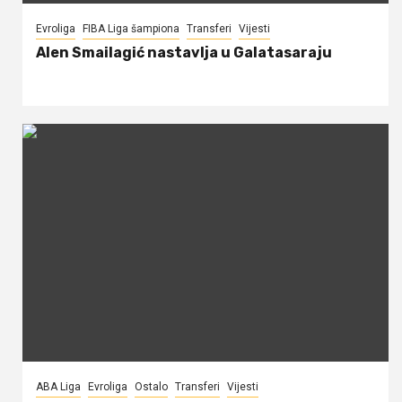
Evroliga
FIBA Liga šampiona
Transferi
Vijesti
Alen Smailagić nastavlja u Galatasaraju
ABA Liga
Evroliga
Ostalo
Transferi
Vijesti