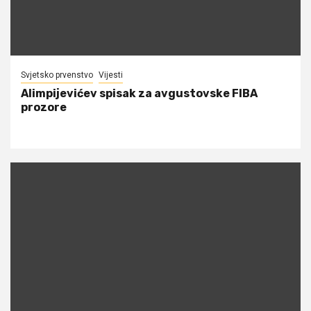
Svjetsko prvenstvo
Vijesti
Alimpijevićev spisak za avgustovske FIBA
prozore