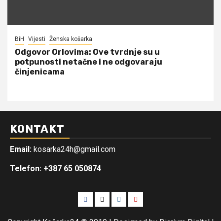
BiH
Vijesti
Ženska košarka
Odgovor Orlovima: ​Ove tvrdnje su u
potpunosti netačne i ne odgovaraju
činjenicama
KONTAKT
Email:
kosarka24h@gmail.com
Telefon: +387 65 050874
Facebook
Twitter
Instagram
Youtube