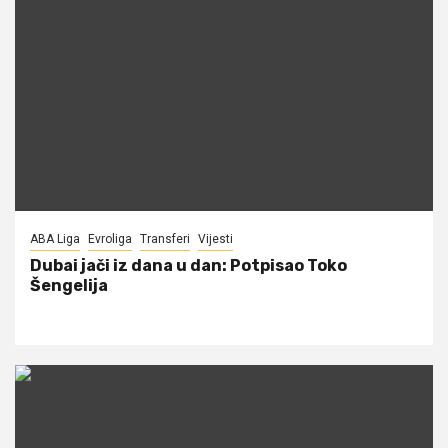
ABA Liga
Evroliga
Transferi
Vijesti
Dubai jači iz dana u dan: Potpisao Toko
Šengelija