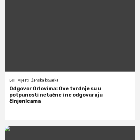
BiH
Vijesti
Ženska košarka
Odgovor Orlovima: ​Ove tvrdnje su u
potpunosti netačne i ne odgovaraju
činjenicama