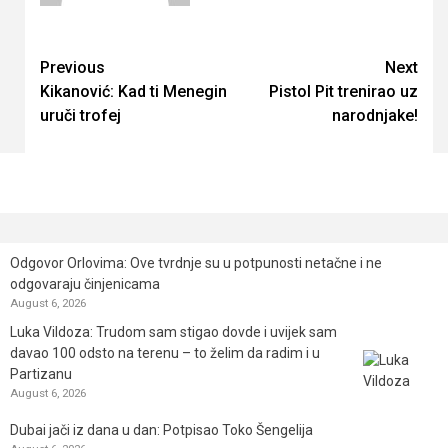
Continue
Previous
Next
Kikanović: Kad ti Menegin
Pistol Pit trenirao uz
Reading
uruči trofej
narodnjake!
Odgovor Orlovima: ​Ove tvrdnje su u potpunosti netačne i ne
odgovaraju činjenicama
August 6, 2026
Luka Vildoza: Trudom sam stigao dovde i uvijek sam
davao 100 odsto na terenu – to želim da radim i u
Partizanu
August 6, 2026
Dubai jači iz dana u dan: Potpisao Toko Šengelija