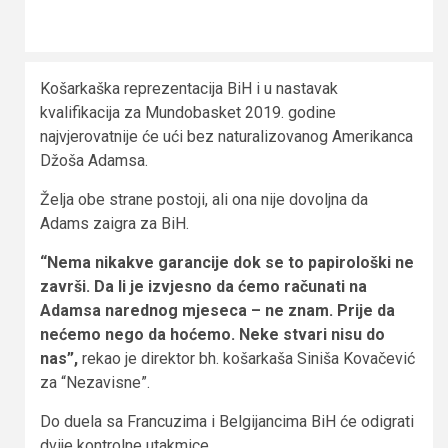
Košarkaška reprezentacija BiH i u nastavak
kvalifikacija za Mundobasket 2019. godine
najvjerovatnije će ući bez naturalizovanog Amerikanca
Džoša Adamsa.
Želja obe strane postoji, ali ona nije dovoljna da
Adams zaigra za BiH.
“Nema nikakve garancije dok se to papirološki ne
završi. Da li je izvjesno da ćemo računati na
Adamsa narednog mjeseca – ne znam. Prije da
nećemo nego da hoćemo. Neke stvari nisu do
nas”,
rekao je direktor bh. košarkaša Siniša Kovačević
za “Nezavisne”.
Do duela sa Francuzima i Belgijancima BiH će odigrati
dvije kontrolne utakmice.