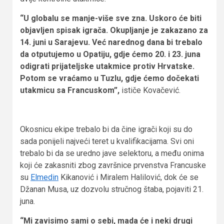
“U globalu se manje-više sve zna. Uskoro će biti
objavljen spisak igrača. Okupljanje je zakazano za
14. juni u Sarajevu. Već narednog dana bi trebalo
da otputujemo u Opatiju, gdje ćemo 20. i 23. juna
odigrati prijateljske utakmice protiv Hrvatske.
Potom se vraćamo u Tuzlu, gdje ćemo dočekati
utakmicu sa Francuskom”,
ističe Kovačević.
Okosnicu ekipe trebalo bi da čine igrači koji su do
sada ponijeli najveći teret u kvalifikacijama. Svi oni
trebalo bi da se uredno jave selektoru, a među onima
koji će zakasniti zbog završnice prvenstva Francuske
su
Elmedin
Kikanović i Miralem Halilović, dok će se
Džanan Musa, uz dozvolu stručnog štaba, pojaviti 21.
juna.
“Mi zavisimo sami o sebi, mada će i neki drugi