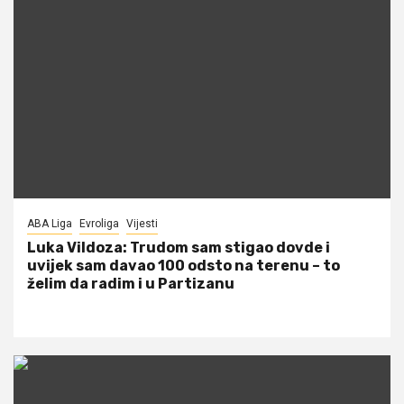
ABA Liga
Evroliga
Vijesti
Luka Vildoza: Trudom sam stigao dovde i
uvijek sam davao 100 odsto na terenu – to
želim da radim i u Partizanu