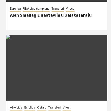
Evroliga
FIBA Liga šampiona
Transferi
Vijesti
Alen Smailagić nastavlja u Galatasaraju
ABA Liga
Evroliga
Ostalo
Transferi
Vijesti