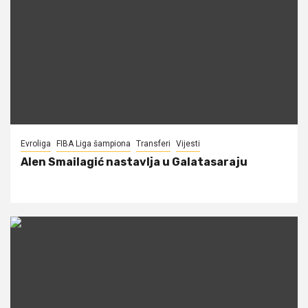
Evroliga
FIBA Liga šampiona
Transferi
Vijesti
Alen Smailagić nastavlja u Galatasaraju