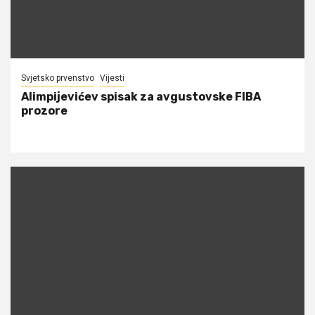
Svjetsko prvenstvo
Vijesti
Alimpijevićev spisak za avgustovske FIBA
prozore