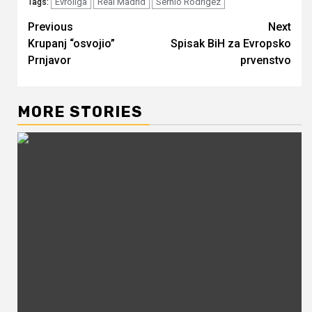
Evroliga
Real Madrid
Serhio Rodrigez
Tags:
Continue
Previous
Next
Krupanj “osvojio”
Spisak BiH za Evropsko
Reading
Prnjavor
prvenstvo
MORE STORIES