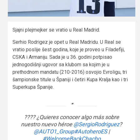
Sjajni plejmejker se vratio u Real Madrid.
Serhio Rodrigez je opet u Real Madridu. U Real se
vratio poslije šest godina, koje je proveo u Filadefiji,
CSKA i Armaniju. Sada je u 36. godini potpisao
jednogodišnji ugovor sa klubom sa kojim je u
prethodnom mandatu (210-2016) osvojio Evroligu, tri
šampionske titule u Španiji i četiri Kupa Kralja kao i tri
Superkupa Španije.
???? ¿Quieres conocer algo más sobre
nuestro nuevo héroe
@SergioRodriguez
?
@AUTO1_Group
#AutoheroES
|
#WelcomeBackChacho