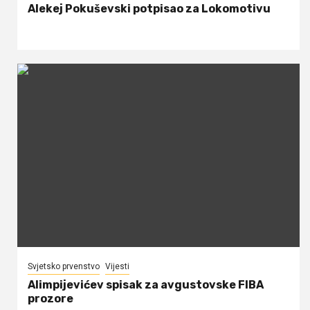
Alekej Pokuševski potpisao za Lokomotivu
Svjetsko prvenstvo
Vijesti
Alimpijevićev spisak za avgustovske FIBA
prozore