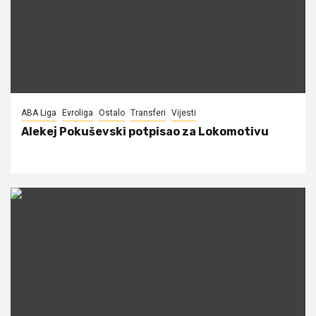
ABA Liga
Evroliga
Ostalo
Transferi
Vijesti
Alekej Pokuševski potpisao za Lokomotivu