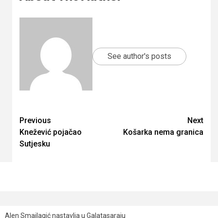
See author's posts
Continue
Previous
Next
Knežević pojačao
Košarka nema granica
Reading
Sutjesku
Alen Smailagić nastavlja u Galatasaraju