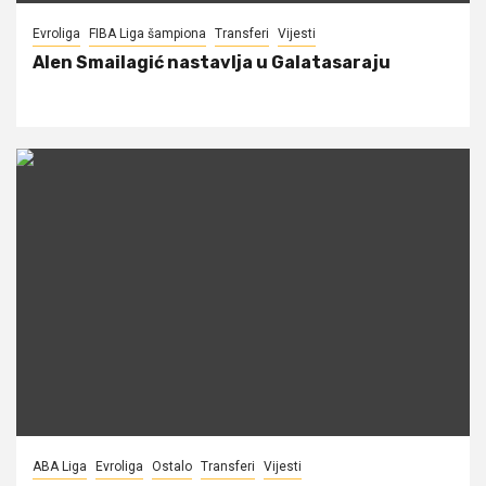
Evroliga
FIBA Liga šampiona
Transferi
Vijesti
Alen Smailagić nastavlja u Galatasaraju
ABA Liga
Evroliga
Ostalo
Transferi
Vijesti