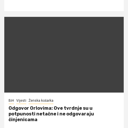
BiH
Vijesti
Ženska košarka
Odgovor Orlovima: ​Ove tvrdnje su u
potpunosti netačne i ne odgovaraju
činjenicama