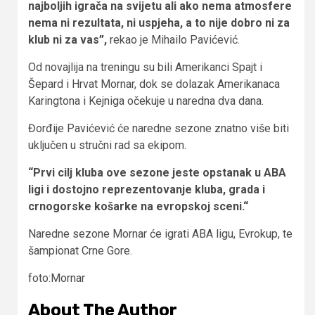
najboljih igrača na svijetu ali ako nema atmosfere
nema ni rezultata, ni uspjeha, a to nije dobro ni za
klub ni za vas”,
rekao je Mihailo Pavićević.
Od novajlija na treningu su bili Amerikanci Spajt i
Šepard i Hrvat Mornar, dok se dolazak Amerikanaca
Karingtona i Kejniga očekuje u naredna dva dana.
Đorđije Pavićević će naredne sezone znatno više biti
uključen u stručni rad sa ekipom.
“Prvi cilj kluba ove sezone jeste opstanak u ABA
ligi i dostojno reprezentovanje kluba, grada i
crnogorske košarke na evropskoj sceni.“
Naredne sezone Mornar će igrati ABA ligu, Evrokup, te
šampionat Crne Gore.
foto:Mornar
About The Author