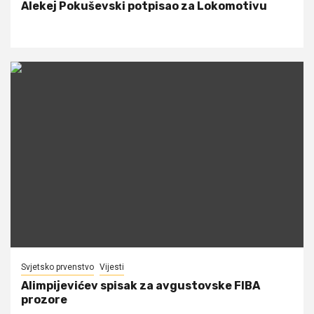
Alekej Pokuševski potpisao za Lokomotivu
Svjetsko prvenstvo
Vijesti
Alimpijevićev spisak za avgustovske FIBA
prozore