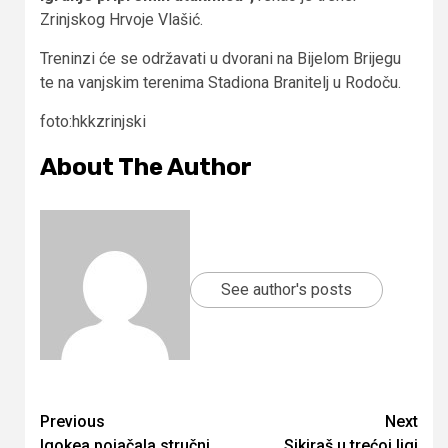
Zrinjskog Hrvoje Vlašić.
Treninzi će se održavati u dvorani na Bijelom Brijegu
te na vanjskim terenima Stadiona Branitelj u Rodoču.
foto:hkkzrinjski
About The Author
See author's posts
Continue
Previous
Next
Igokea pojačala stručni
Sikiraš u trećoj ligi