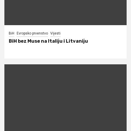
BiH
Evropsko prvenstvo
Vijesti
BiH bez Muse na Italiju i Litvaniju