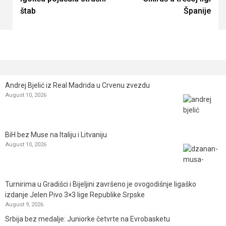
Reading
štab
Španije
Andrej Bjelić iz Real Madrida u Crvenu zvezdu
August 10, 2026
BiH bez Muse na Italiju i Litvaniju
August 10, 2026
Turnirima u Gradišci i Bijeljini završeno je ovogodišnje ligaško
izdanje Jelen Pivo 3×3 lige Republike Srpske
August 9, 2026
Srbija bez medalje: Juniorke četvrte na Evrobasketu