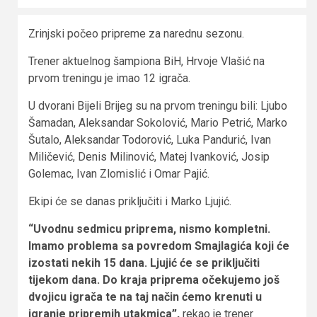
Zrinjski počeo pripreme za narednu sezonu.
Trener aktuelnog šampiona BiH, Hrvoje Vlašić na
prvom treningu je imao 12 igrača.
U dvorani Bijeli Brijeg su na prvom treningu bili: Ljubo
Šamadan, Aleksandar Sokolović, Mario Petrić, Marko
Šutalo, Aleksandar Todorović, Luka Pandurić, Ivan
Miličević, Denis Milinović, Matej Ivanković, Josip
Golemac, Ivan Zlomislić i Omar Pajić.
Ekipi će se danas priključiti i Marko Ljujić.
“Uvodnu sedmicu priprema, nismo kompletni.
Imamo problema sa povredom Smajlagića koji će
izostati nekih 15 dana. Ljujić će se priključiti
tijekom dana. Do kraja priprema očekujemo još
dvojicu igrača te na taj način ćemo krenuti u
igranje pripremih utakmica”,
rekao je trener