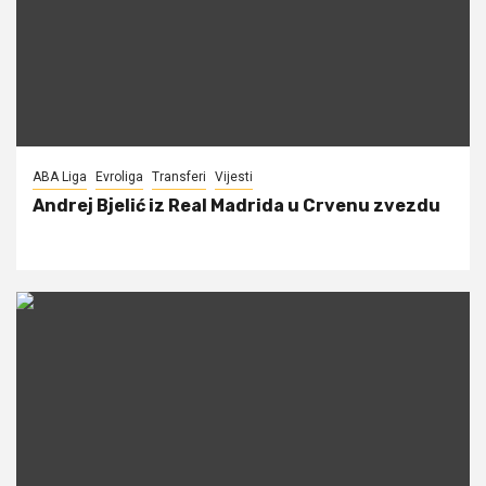
ABA Liga
Evroliga
Transferi
Vijesti
Andrej Bjelić iz Real Madrida u Crvenu zvezdu