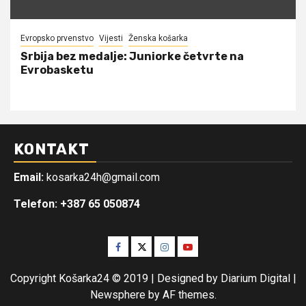
Evropsko prvenstvo
Vijesti
Ženska košarka
Srbija bez medalje: Juniorke četvrte na
Evrobasketu
KONTAKT
Email:
kosarka24h@gmail.com
Telefon: +387 65 050874
Facebook
Twitter
Instagram
Youtube
Copyright Košarka24 © 2019 | Designed by Diarium Digital
|
Newsphere
by AF themes.