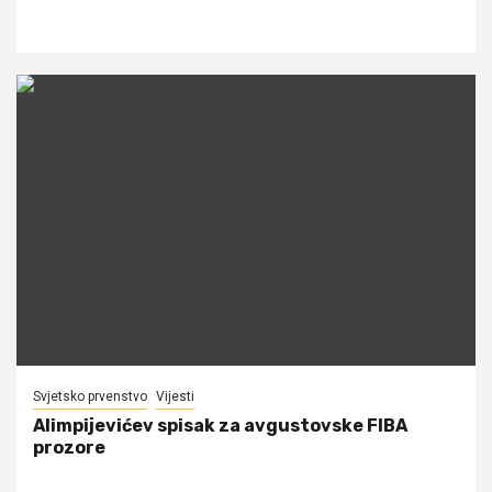
Svjetsko prvenstvo
Vijesti
Alimpijevićev spisak za avgustovske FIBA
prozore