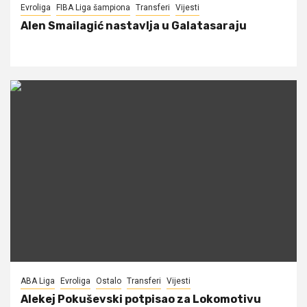
Evroliga
FIBA Liga šampiona
Transferi
Vijesti
Alen Smailagić nastavlja u Galatasaraju
ABA Liga
Evroliga
Ostalo
Transferi
Vijesti
Alekej Pokuševski potpisao za Lokomotivu