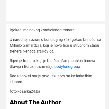
Igokea ima novog kondicionog trenera.
U narednoj sezoni o kondiciji igrača Igokee brinuće se
Mihajlo Samardžija, koji je novo lice u stručnom štabu
trenera Nenada Trajkovića.
Riječ je treneru, koji je bio član šampionskih timova
Slavije i Borca i osnivač je
bodytunegroup.
Rad u Igokei mu je prvo iskustvo sa košarkaškim
klubom.
foto:kosarka24.ba
About The Author