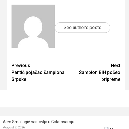
See author's posts
Continue
Previous
Next
Pantić pojačao šampiona
Šampion BiH počeo
Reading
Srpske
pripreme
Alen Smailagić nastavlja u Galatasaraju
August 7, 2026