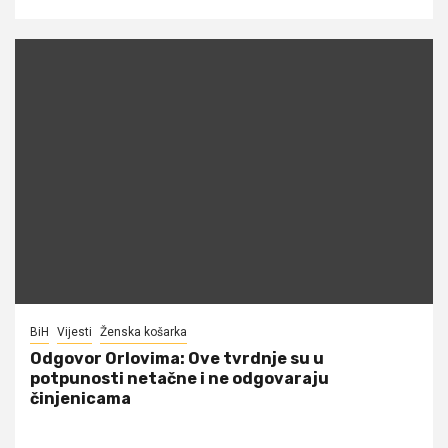
BiH
Vijesti
Ženska košarka
Odgovor Orlovima: ​Ove tvrdnje su u
potpunosti netačne i ne odgovaraju
činjenicama