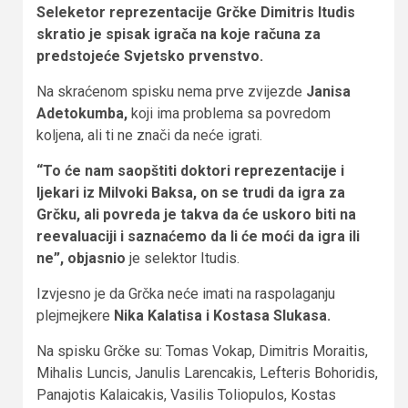
Seleketor reprezentacije Grčke Dimitris Itudis
skratio je spisak igrača na koje računa za
predstojeće Svjetsko prvenstvo.
Na skraćenom spisku nema prve zvijezde
Janisa
Adetokumba,
koji ima problema sa povredom
koljena,
ali ti ne znači da neće igrati.
“To će nam saopštiti doktori reprezentacije i
ljekari iz Milvoki Baksa, on se trudi da igra za
Grčku, ali povreda je takva da će uskoro biti na
reevaluaciji i saznaćemo da li će moći da igra ili
ne”, objasnio
je selektor Itudis.
Izvjesno je da Grčka neće imati na raspolaganju
plejmejkere
Nika Kalatisa i Kostasa Slukasa.
Na spisku Grčke su: Tomas Vokap, Dimitris Moraitis,
Mihalis Luncis, Janulis Larencakis, Lefteris Bohoridis,
Panajotis Kalaicakis, Vasilis Toliopulos, Kostas