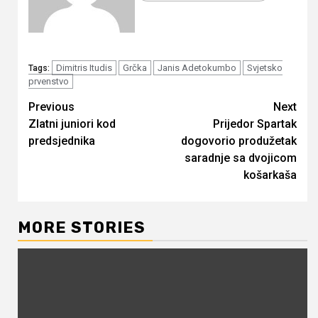
Dimitris Itudis
Grčka
Janis Adetokumbo
Svjetsko
Tags:
prvenstvo
Continue
Previous
Next
Zlatni juniori kod
Prijedor Spartak
Reading
predsjednika
dogovorio produžetak
saradnje sa dvojicom
košarkaša
MORE STORIES