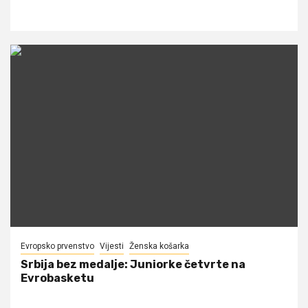
Evropsko prvenstvo
Vijesti
Ženska košarka
Srbija bez medalje: Juniorke četvrte na
Evrobasketu