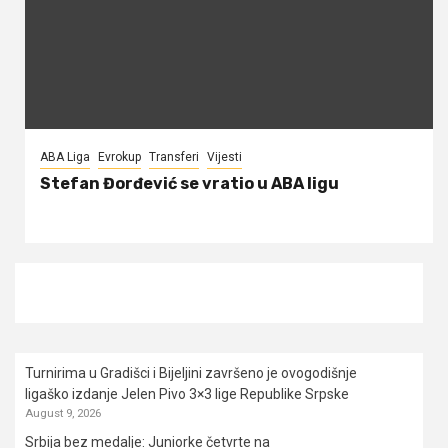
ABA Liga
Evrokup
Transferi
Vijesti
Stefan Đorđević se vratio u ABA ligu
Turnirima u Gradišci i Bijeljini završeno je ovogodišnje
ligaško izdanje Jelen Pivo 3×3 lige Republike Srpske
August 9, 2026
Srbija bez medalje: Juniorke četvrte na