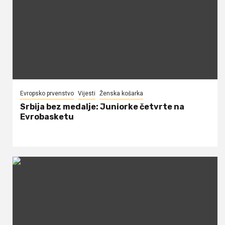
Evropsko prvenstvo
Vijesti
Ženska košarka
Srbija bez medalje: Juniorke četvrte na
Evrobasketu