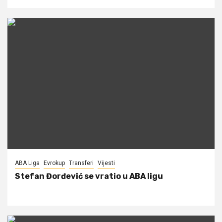
ABA Liga
Evrokup
Transferi
Vijesti
Stefan Đorđević se vratio u ABA ligu