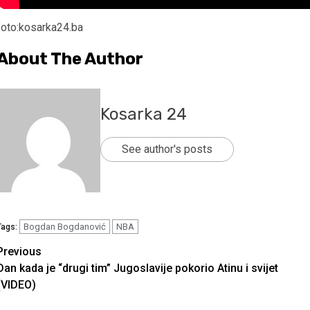
foto:kosarka24.ba
About The Author
Kosarka 24
See author's posts
Bogdan Bogdanović
NBA
Tags:
Continue
Previous
Dan kada je “drugi tim” Jugoslavije pokorio Atinu i svijet
Reading
(VIDEO)