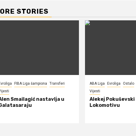
ORE STORIES
Evroliga
FIBA Liga šampiona
Transferi
ABA Liga
Evroliga
Ostalo
ijesti
Vijesti
Alen Smailagić nastavlja u
Alekej Pokuševski
Galatasaraju
Lokomotivu