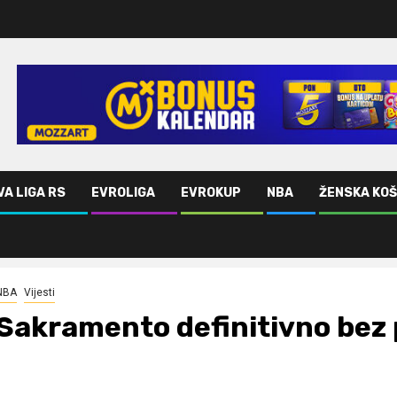
VA LIGA RS
EVROLIGA
EVROKUP
NBA
ŽENSKA KO
NBA
Vijesti
Sakramento definitivno bez p