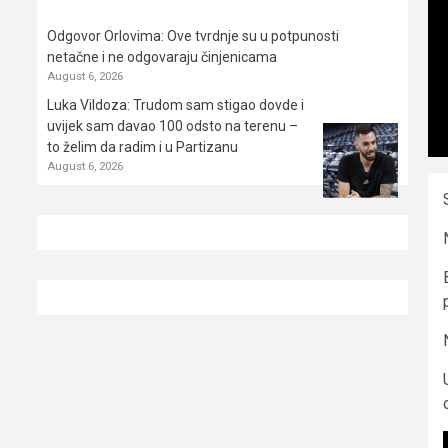
Odgovor Orlovima: ​Ove tvrdnje su u potpunosti
netačne i ne odgovaraju činjenicama
August 6, 2026
Luka Vildoza: Trudom sam stigao dovde i
uvijek sam davao 100 odsto na terenu –
to želim da radim i u Partizanu
August 6, 2026