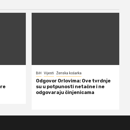
BiH
Vijesti
Ženska košarka
Odgovor Orlovima: ​Ove tvrdnje
ore
su u potpunosti netačne i ne
odgovaraju činjenicama