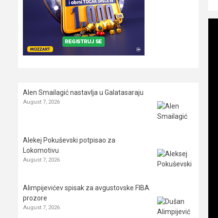
Alen Smailagić nastavlja u Galatasaraju
August 7, 2026
Alekej Pokuševski potpisao za
Lokomotivu
August 7, 2026
Alimpijevićev spisak za avgustovske FIBA
prozore
August 7, 2026