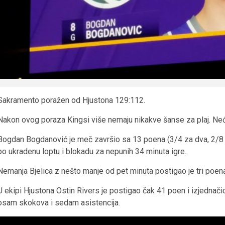
Sakramento poražen od Hjustona 129:112.
Nakon ovog poraza Kingsi više nemaju nikakve šanse za plaj. Neće
Bogdan Bogdanović je meč završio sa 13 poena (3/4 za dva, 2/8 za
po ukradenu loptu i blokadu za nepunih 34 minuta igre.
Nemanja Bjelica z nešto manje od pet minuta postigao je tri poen
U ekipi Hjustona Ostin Rivers je postigao čak 41 poen i izjednači
osam skokova i sedam asistencija.