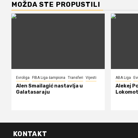
MOŽDA STE PROPUSTILI
Evroliga
FIBA Liga šampiona
Transferi
Vijesti
ABA Liga
Ev
Alen Smailagić nastavlja u
Alekej P
Galatasaraju
Lokomot
KONTAKT