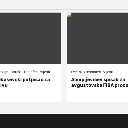
roliga
Ostalo
Transferi
Vijesti
Svjetsko prvenstvo
Vijesti
okuševski potpisao za
Alimpijevićev spisak za
ivu
avgustovske FIBA proz