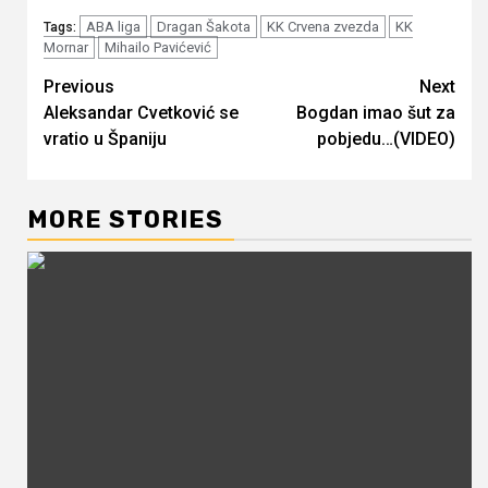
ABA liga
Dragan Šakota
KK Crvena zvezda
KK
Tags:
Mornar
Mihailo Pavićević
Continue
Previous
Next
Aleksandar Cvetković se
Bogdan imao šut za
Reading
vratio u Španiju
pobjedu…(VIDEO)
MORE STORIES