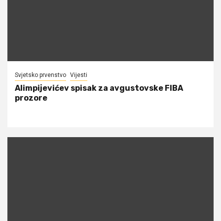
Svjetsko prvenstvo
Vijesti
Alimpijevićev spisak za avgustovske FIBA
prozore