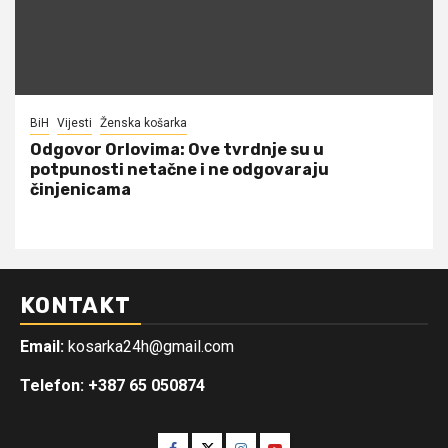
BiH
Vijesti
Ženska košarka
Odgovor Orlovima: ​Ove tvrdnje su u
potpunosti netačne i ne odgovaraju
činjenicama
KONTAKT
Email:
kosarka24h@gmail.com
Telefon: +387 65 050874
Facebook
Twitter
Instagram
Youtube