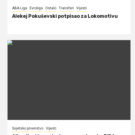
ABA Liga
Evroliga
Ostalo
Transferi
Vijesti
Alekej Pokuševski potpisao za Lokomotivu
Svjetsko prvenstvo
Vijesti