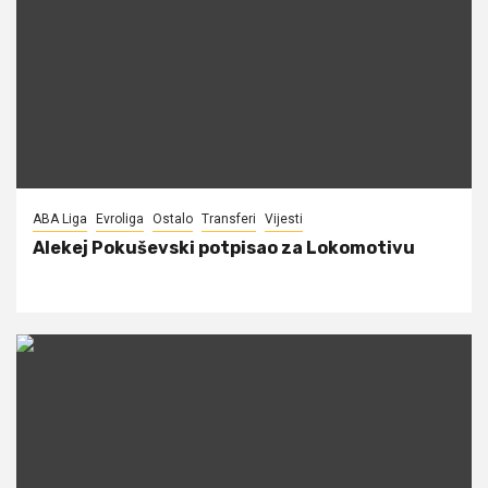
ABA Liga
Evroliga
Ostalo
Transferi
Vijesti
Alekej Pokuševski potpisao za Lokomotivu