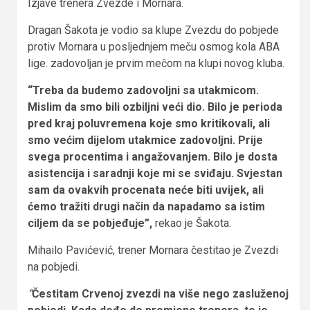
Izjave trenera Zvezde i Mornara.
Dragan Šakota je vodio sa klupe Zvezdu do pobjede
protiv Mornara u posljednjem meču osmog kola ABA
lige. zadovoljan je prvim mečom na klupi novog kluba.
“Treba da budemo zadovoljni sa utakmicom.
Mislim da smo bili ozbiljni veći dio. Bilo je perioda
pred kraj poluvremena koje smo kritikovali, ali
smo većim dijelom utakmice zadovoljni. Prije
svega procentima i angažovanjem. Bilo je dosta
asistencija i saradnji koje mi se sviđaju. Svjestan
sam da ovakvih procenata neće biti uvijek, ali
ćemo tražiti drugi način da napadamo sa istim
ciljem da se pobjeđuje”,
rekao je Šakota.
Mihailo Pavićević, trener Mornara čestitao je Zvezdi
na pobjedi.
“
Čestitam Crvenoj zvezdi na više nego zasluženoj