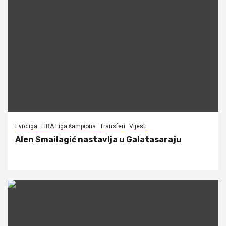
Evroliga
FIBA Liga šampiona
Transferi
Vijesti
Alen Smailagić nastavlja u Galatasaraju