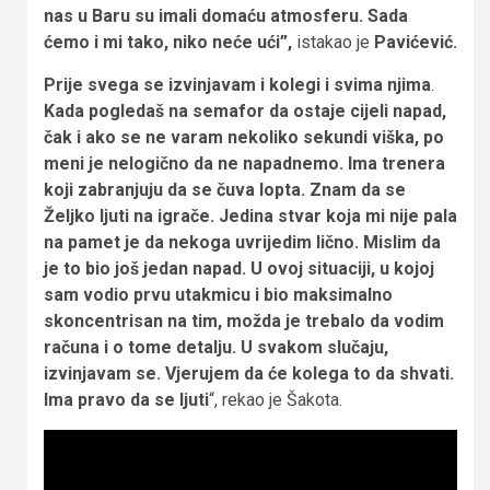
nas u Baru su imali domaću atmosferu. Sada
ćemo i mi tako, niko neće ući”,
istakao je
Pavićević.
Prije svega se izvinjavam i kolegi i svima njima
.
Kada pogledaš na semafor da ostaje cijeli napad,
čak i ako se ne varam nekoliko sekundi viška, po
meni je nelogično da ne napadnemo. Ima trenera
koji zabranjuju da se čuva lopta. Znam da se
Željko ljuti na igrače. Jedina stvar koja mi nije pala
na pamet je da nekoga uvrijedim lično. Mislim da
je to bio još jedan napad. U ovoj situaciji, u kojoj
sam vodio prvu utakmicu i bio maksimalno
skoncentrisan na tim, možda je trebalo da vodim
računa i o tome detalju.
U svakom slučaju,
izvinjavam se. Vjerujem da će kolega to da shvati.
Ima pravo da se ljuti
“, rekao je Šakota.