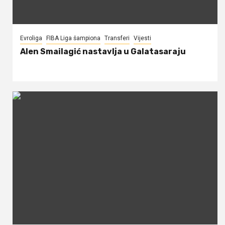
Evroliga
FIBA Liga šampiona
Transferi
Vijesti
Alen Smailagić nastavlja u Galatasaraju