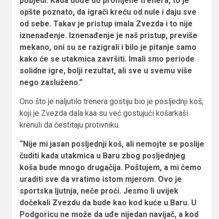
pobjedi. Kada dođe do promjene trenera, to je
opšte poznato, da igrači kreću od nule i daju sve
od sebe. Takav je pristup imala Zvezda i to nije
iznenađenje. Iznenađenje je naš pristup, previše
mekano, oni su se razigrali i bilo je pitanje samo
kako će se utakmica završiti. Imali smo periode
solidne igre, bolji rezultat, ali sve u svemu više
nego zasluženo.”
Ono što je naljutilo trenera gostiju bio je posljednji koš,
koji je Zvezda dala kaa su već gostujući košarkaši
krenuli da čestitaju protivniku.
“Nije mi jasan posljednji koš, ali nemojte se poslije
čuditi kada utakmica u Baru zbog posljednjeg
koša bude mnogo drugačija. Poštujem, a mi ćemo
uraditi sve da vratimo istom mjerom. Ovo je
sportska ljutnja, neće proći. Jesmo li uvijek
dočekali Zvezdu da bude kao kod kuće u Baru. U
Podgoricu ne može da uđe nijedan navijač, a kod