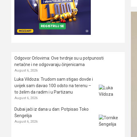
Odgovor Orlovima: ​Ove tvrdnje su u potpunosti
netačne i ne odgovaraju činjenicama
August 6, 2026
Luka Vildoza: Trudom sam stigao dovde i
uvijek sam davao 100 odsto na terenu –
to želim da radim i u Partizanu
August 6, 2026
Dubai jači iz dana u dan: Potpisao Toko
Šengelija
August 6, 2026