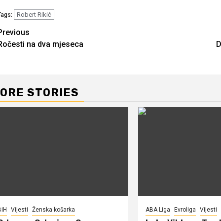
Robert Rikić
Tags:
Continue
Previous
Ročesti na dva mjeseca
D
Reading
ORE STORIES
BiH
Vijesti
Ženska košarka
ABA Liga
Evroliga
Vijesti