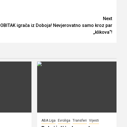
Next
OBITAK igrača iz Doboja! Nevjerovatno samo kroz par
„klikova“!
ABA Liga
Evroliga
Transferi
Vijesti