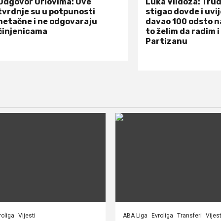
Odgovor Orlovima: ​Ove
Luka Vildoza: Tru
tvrdnje su u potpunosti
stigao dovde i uvi
netačne i ne odgovaraju
davao 100 odsto n
činjenicama
to želim da radim i
Partizanu
roliga
Vijesti
ABA Liga
Evroliga
Transferi
Vijest