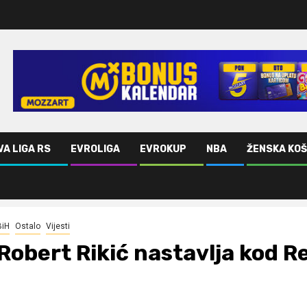
VA LIGA RS
EVROLIGA
EVROKUP
NBA
ŽENSKA KO
BiH
Ostalo
Vijesti
Robert Rikić nastavlja kod 