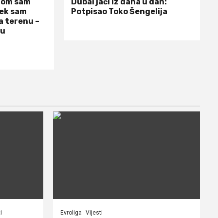
dom sam
Dubai jači iz dana u dan:
jek sam
Potpisao Toko Šengelija
a terenu –
 u
i
Evroliga
Vijesti