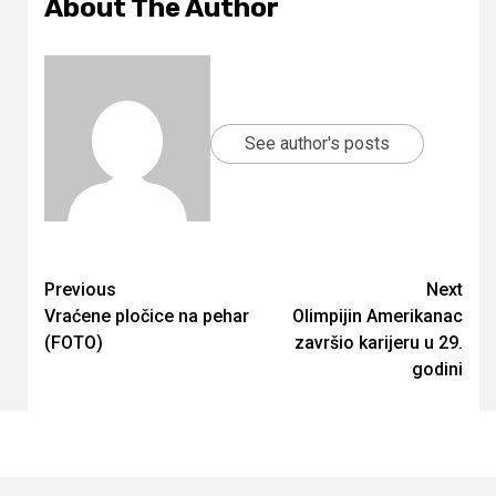
About The Author
See author's posts
Continue
Previous
Next
Vraćene pločice na pehar
Olimpijin Amerikanac
Reading
(FOTO)
završio karijeru u 29.
godini