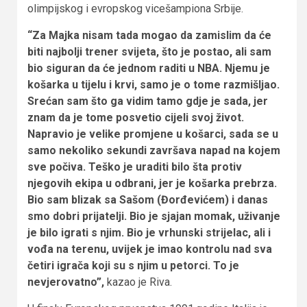
olimpijskog i evropskog vicešampiona Srbije.
“Za Majka nisam tada mogao da zamislim da će
biti najbolji trener svijeta, što je postao, ali sam
bio siguran da će jednom raditi u NBA. Njemu je
košarka u tijelu i krvi, samo je o tome razmišljao.
Srećan sam što ga vidim tamo gdje je sada, jer
znam da je tome posvetio cijeli svoj život.
Napravio je velike promjene u košarci, sada se u
samo nekoliko sekundi završava napad na kojem
sve počiva. Teško je uraditi bilo šta protiv
njegovih ekipa u odbrani, jer je košarka prebrza.
Bio sam blizak sa Sašom (Đorđevićem) i danas
smo dobri prijatelji. Bio je sjajan momak, uživanje
je bilo igrati s njim. Bio je vrhunski strijelac, ali i
vođa na terenu, uvijek je imao kontrolu nad sva
četiri igrača koji su s njim u petorci. To je
nevjerovatno”,
kazao je Riva.