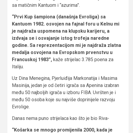
sa matičnim Kantuom i “azurima”.
“Prvi Kup šampiona (današnja Evroliga) sa
Kantuom 1982. osvojen na fajnal foru u Kelnu mi
je najdraža uspomena na klupsku karijeru, a
izdvaja se i osvajanje istog trofeja naredne
godine. Sa reprezentacijom mi je najdraža zlatna
medalja osvojena na Evropskom prvenstvu u
Francuskoj 1983”,
kaže strijelac 3.785 poena za
Italiju.
Uz Dina Menegina, Pjerluiđija Markonatija i Masima
Masinija, jedan je od četiri igrača sa Apenina izabran
među 50 najboljih igrača u izboru FIBA. Uvršten je i
među 50 osoba koje su najviše doprinijele razvoju
Evrolige.
Danas nema puno strijelaca kao što je bio Riva-
“Košarka se mnogo promijenila 2000, kada je