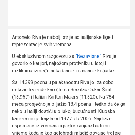
Antonelo Riva je najbolji strijelac italijanske lige i
reprezentacije svih vremena.
U ekskluzivnom razgovoru za
“Nezavisne”
Riva je
govorio o karijeri, najtežem protivniku u istoj i
razlikama između nekadašnje i današnje košarke.
Sa 14.399 poena u palakanestru Riva je iza sebe
ostavio legende kao što su Brazilac Oskar Šmit
(13.957) i Italijan Karlton Majers (11.320). Na 784
meča prosječno je bilježio 18,4 poena i teško da će ga
neko u Italiji dostići u bliskoj budućnosti. Klupska
karijera mu je trajala od 1977. do 2005. Najdraže
uspomene iz vremena igračke karijere budi mu
vrijeme kada je kao golobradi mladić osvajao trofeje