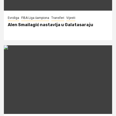
Evroliga
FIBA Liga šampiona
Transferi
Vijesti
Alen Smailagić nastavlja u Galatasaraju