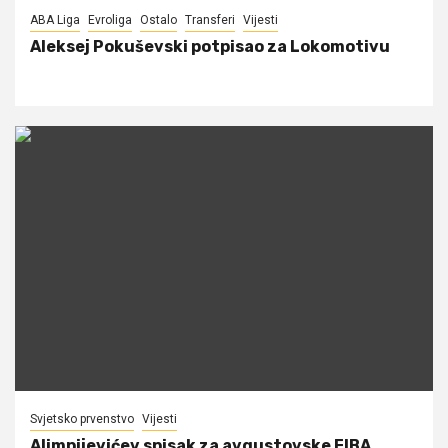
ABA Liga
Evroliga
Ostalo
Transferi
Vijesti
Aleksej Pokuševski potpisao za Lokomotivu
Svjetsko prvenstvo
Vijesti
Alimpijevićev spisak za avgustovske FIBA