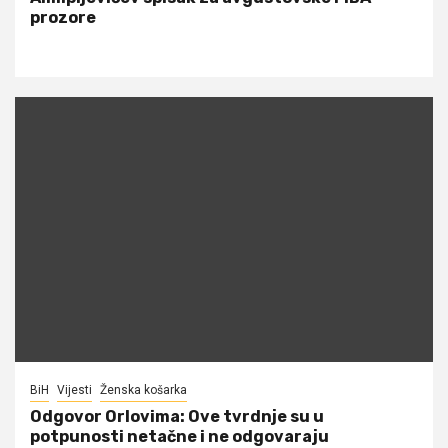
prozore
BiH
Vijesti
Ženska košarka
Odgovor Orlovima: ​Ove tvrdnje su u
potpunosti netačne i ne odgovaraju