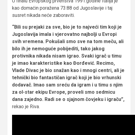
U finalu Evropskog prvenstva 1991.godine Italija je
kao domaćin poražena 73:88 od Jugoslavije i taj
susret nikada neće zaboraviti.
“Bili su prejaki za sve, bio je to najveći tim koji je
Jugoslavija imala i vjerovatno najbolji u Evropi
svih vremena. Pokušali smo sve na tom meču, ali
bilo ih je nemoguće pobijediti, tako jakog
protivnika nikada nisam igrao. Svaki igrač u timu
je imao karakteristike kao Đorđević. Recimo,
Vlade Divac je bio snažan kao i mnogi centri, ali je
tehnički bio fantastičan igrač koji je bio vrhunski
dodavač. Imao sam sreću da igram i u timu s njim
za ol-star ekipu Evrope, proveli smo sedmicu
dana zajedno. Radi se o sjajnom čovjeku i igraču”,
rekao je Riva.