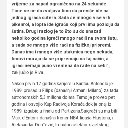
vrijeme za napad ograničeno na 24 sekunde.
Time se ne dozvoljava timu da previše ide na
jednog igrača šutera. Sada se mnogo više vrti
pikenrol, a lopta ide igraču koji prvi ima poziciju da
šutira. Drugi razlog je to što su do unazad
nekoliko godina igrači mnogo radili na svom šutu,
a sada se mnogo više radi na fizičkoj pripremi.
Danas ima i mnogo više utakmica nego nekada,
timovi moraju da se pripremaju na taj način, a
igrači nemaju puno vremena da rade na sebi”,
zaključio je Riva.
Nakon prvih 12 godina karijere u Kantuu Antonelo je
1989. prešao u Filips (današnji Armani Milano) za tada
astronomskih 5,3 miliona dolara. Tamo je proveo pet
godina i osvojio Kup Radivoja Koraća,dok je onaj iz
1989. izgubio u finalu od Partizana.Saigrači su mu bili
Majk d’Entoni, današnji trener NBA ligaša Hjustona, i
Aleksandar Đorđević, trenutni selektor svjetskog,