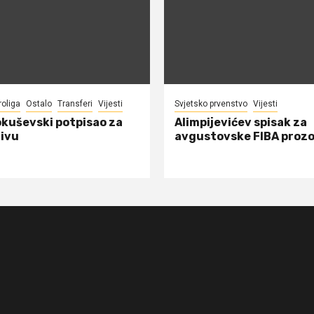
roliga
Ostalo
Transferi
Vijesti
Svjetsko prvenstvo
Vijesti
okuševski potpisao za
Alimpijevićev spisak za
ivu
avgustovske FIBA proz