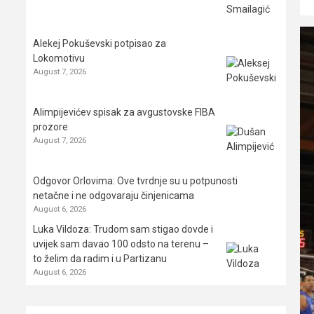
Alekej Pokuševski potpisao za
Lokomotivu
August 7, 2026
Alimpijevićev spisak za avgustovske FIBA
prozore
August 7, 2026
Odgovor Orlovima: ​Ove tvrdnje su u potpunosti
netačne i ne odgovaraju činjenicama
August 6, 2026
Luka Vildoza: Trudom sam stigao dovde i
uvijek sam davao 100 odsto na terenu –
to želim da radim i u Partizanu
August 6, 2026