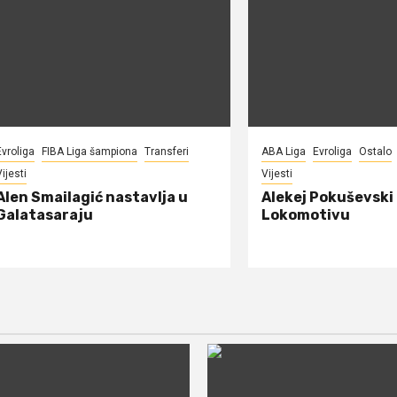
Evroliga
FIBA Liga šampiona
Transferi
ABA Liga
Evroliga
Ostalo
ijesti
Vijesti
Alen Smailagić nastavlja u
Alekej Pokuševski
Galatasaraju
Lokomotivu