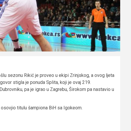
lu sezonu Rikić je proveo u ekipi Zrinjskog, a ovog ljeta
govor stigla je ponuda Splita, koji je ovaj 219.
 u Dubrovniku, pa je igrao u Zagrebu, Širokom pa nastavio u
 osovjio titulu šampiona BiH sa Igokeom.