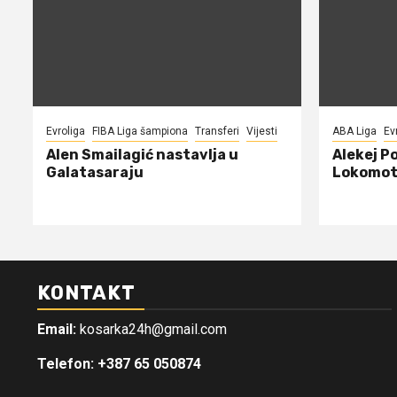
Evroliga
FIBA Liga šampiona
Transferi
Vijesti
ABA Liga
Ev
Alen Smailagić nastavlja u
Alekej P
Galatasaraju
Lokomot
KONTAKT
Email:
kosarka24h@gmail.com
Telefon: +387 65 050874