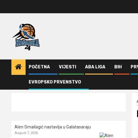
Skip
to
content
POČETNA
VIJESTI
ABA LIGA
BIH
PR
EVROPSKO PRVENSTVO
Home
ABA Liga
Rikić ima novi klub
Alen Smailagić nastavlja u Galatasaraju
August 7, 2026