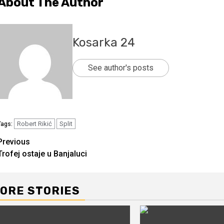
About The Author
Kosarka 24
See author's posts
Robert Rikić
Split
Tags:
Continue
Previous
Trofej ostaje u Banjaluci
Reading
ORE STORIES