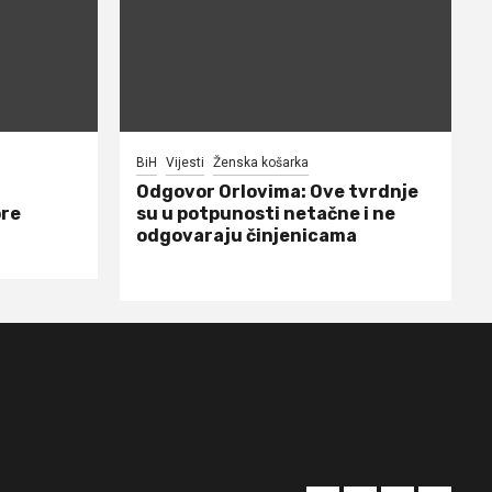
BiH
Vijesti
Ženska košarka
Odgovor Orlovima: ​Ove tvrdnje
ore
su u potpunosti netačne i ne
odgovaraju činjenicama