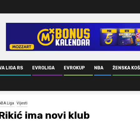
VA LIGA RS
EVROLIGA
EVROKUP
NBA
ŽENSKA KO
ABA Liga
Vijesti
Rikić ima novi klub