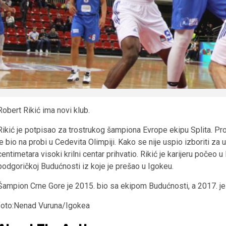
Robert Rikić ima novi klub.
Rikić je potpisao za trostrukog šampiona Evrope ekipu Splita. Proš
je bio na probi u Cedevita Olimpiji. Kako se nije uspio izboriti za u
centimetara visoki krilni centar prihvatio. Rikić je karijeru počeo
podgoričkoj Budućnosti iz koje je prešao u Igokeu.
Šampion Crne Gore je 2015. bio sa ekipom Budućnosti, a 2017. je
foto:Nenad Vuruna/Igokea