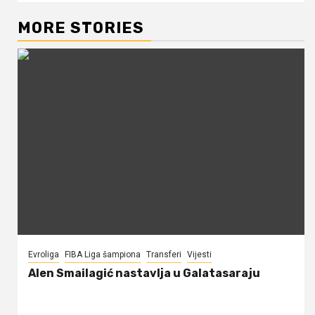
MORE STORIES
Evroliga
FIBA Liga šampiona
Transferi
Vijesti
Alen Smailagić nastavlja u Galatasaraju