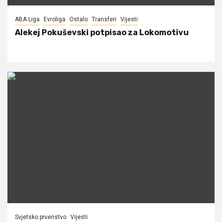
ABA Liga
Evroliga
Ostalo
Transferi
Vijesti
Alekej Pokuševski potpisao za Lokomotivu
Svjetsko prvenstvo
Vijesti