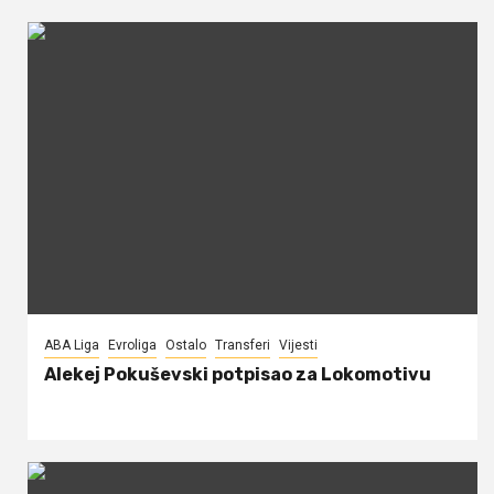
ABA Liga
Evroliga
Ostalo
Transferi
Vijesti
Alekej Pokuševski potpisao za Lokomotivu