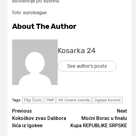
asistencije po susretu.
foto: euroleague
About The Author
Kosarka 24
See author's posts
Filip Čović
FMP
KK Crvena zvezda
Ognjen Kuzmić
Tags:
Continue
Previous
Next
Kokoškov zvao Dalibora
Moćni Borac u finalu
Reading
Ilića iz Igokee
Kupa REPUBLIKE SRPSKE