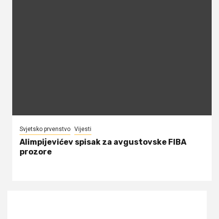
Svjetsko prvenstvo
Vijesti
Alimpijevićev spisak za avgustovske FIBA
prozore