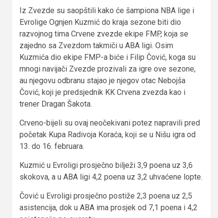
Iz Zvezde su saopštili kako će šampiona NBA lige i
Evrolige Ognjen Kuzmić do kraja sezone biti dio
razvojnog tima Crvene zvezde ekipe FMP, koja se
zajedno sa Zvezdom takmiči u ABA ligi. Osim
Kuzmića dio ekipe FMP-a biće i Filip Čović, koga su
mnogi navijači Zvezde prozivali za igre ove sezone,
au njegovu odbranu stajao je njegov otac Nebojša
Čović, koji je predsjednik KK Crvena zvezda kao i
trener Dragan Šakota.
Crveno-bijeli su ovaj neočekivani potez napravili pred
početak Kupa Radivoja Koraća, koji se u Nišu igra od
13. do 16. februara.
Kuzmić u Evroligi prosječno bilježi 3,9 poena uz 3,6
skokova, a u ABA ligi 4,2 poena uz 3,2 uhvaćene lopte.
Čović u Evroligi prosječno postiže 2,3 poena uz 2,5
asistencija, dok u ABA ima prosjek od 7,1 poena i 4,2