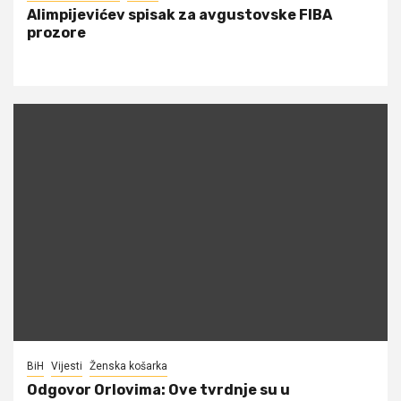
Alimpijevićev spisak za avgustovske FIBA
prozore
BiH
Vijesti
Ženska košarka
Odgovor Orlovima: ​Ove tvrdnje su u