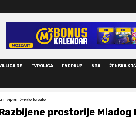
VA LIGA RS
EVROLIGA
EVROKUP
NBA
ŽENSKA KO
BiH
Vijesti
Ženska košarka
Razbijene prostorije Mladog 