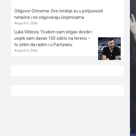
Odgovor Orlovima: ​Ove tvrdnje su u potpunosti
netačne i ne odgovaraju činjenicama
August 6, 2026
Luka Vildoza: Trudom sam stigao dovde i
uvijek sam davao 100 odsto na terenu –
to želim da radim i u Partizanu
August 6, 2026