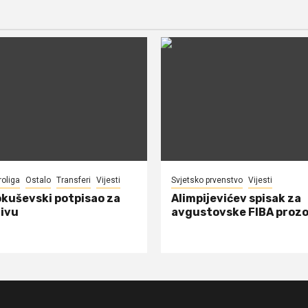
roliga
Ostalo
Transferi
Vijesti
Svjetsko prvenstvo
Vijesti
okuševski potpisao za
Alimpijevićev spisak za
ivu
avgustovske FIBA proz