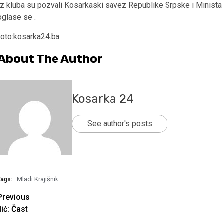
Iz kluba su pozvali Kosarkaski savez Republike Srpske i Minista
oglase se .
foto:kosarka24.ba
About The Author
Kosarka 24
See author's posts
Mladi Krajišnik
Tags:
Continue
Previous
Ilić: Čast
Reading