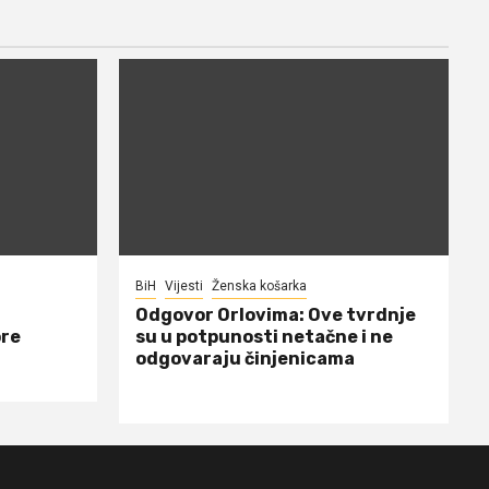
BiH
Vijesti
Ženska košarka
Odgovor Orlovima: ​Ove tvrdnje
ore
su u potpunosti netačne i ne
odgovaraju činjenicama