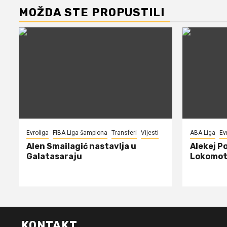
MOŽDA STE PROPUSTILI
Evroliga
FIBA Liga šampiona
Transferi
Vijesti
ABA Liga
Ev
Alen Smailagić nastavlja u
Alekej P
Galatasaraju
Lokomot
KONTAKT