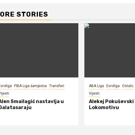
ORE STORIES
Evroliga
FIBA Liga šampiona
Transferi
ABA Liga
Evroliga
Ostalo
ijesti
Vijesti
Alen Smailagić nastavlja u
Alekej Pokuševski
Galatasaraju
Lokomotivu