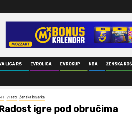
VA LIGA RS
EVROLIGA
EVROKUP
NBA
ŽENSKA KO
BiH
Vijesti
Ženska košarka
Radost igre pod obručima