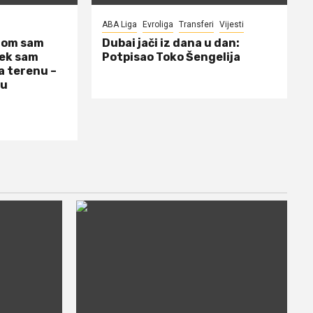
ABA Liga
Evroliga
Transferi
Vijesti
dom sam
Dubai jači iz dana u dan:
jek sam
Potpisao Toko Šengelija
a terenu –
 u