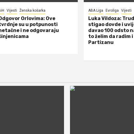
BiH
Vijesti
Ženska košarka
ABA Liga
Evroliga
Vijesti
Odgovor Orlovima: ​Ove
Luka Vildoza: Tru
tvrdnje su u potpunosti
stigao dovde i uvi
netačne i ne odgovaraju
davao 100 odsto n
činjenicama
to želim da radim i
Partizanu