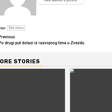
ŽKK Orlovi
Tags:
Continue
Previous
Po drugi put dolazi iz razvojnog tima u Zvezdu
Reading
ORE STORIES