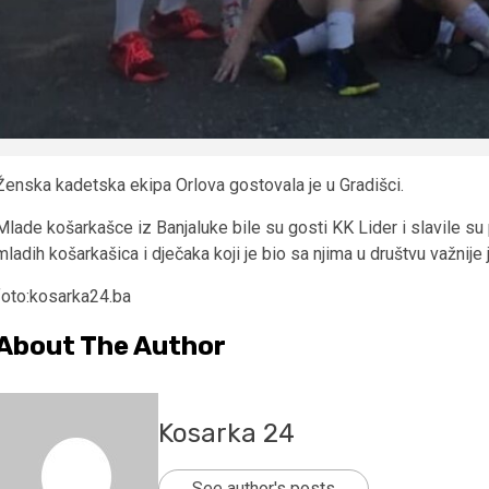
Ženska kadetska ekipa Orlova gostovala je u Gradišci.
Mlade košarkašce iz Banjaluke bile su gosti KK Lider i slavile s
mladih košarkašica i dječaka koji je bio sa njima u društvu važnij
foto:kosarka24.ba
About The Author
Kosarka 24
See author's posts