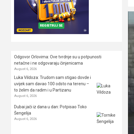
Odgovor Orlovima: ​Ove tvrdnje su u potpunosti
netačne i ne odgovaraju činjenicama
August 6, 2026
Luka Vildoza: Trudom sam stigao dovde i
uvijek sam davao 100 odsto na terenu –
to želim da radim i u Partizanu
August 6, 2026
Dubai jači iz dana u dan: Potpisao Toko
Šengelija
August 6, 2026