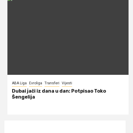
ABA Liga
Evroliga
Transferi
Vijesti
Dubai jači iz dana u dan: Potpisao Toko
Šengelija