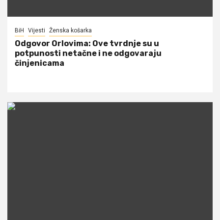
BiH
Vijesti
Ženska košarka
Odgovor Orlovima: ​Ove tvrdnje su u
potpunosti netačne i ne odgovaraju
činjenicama