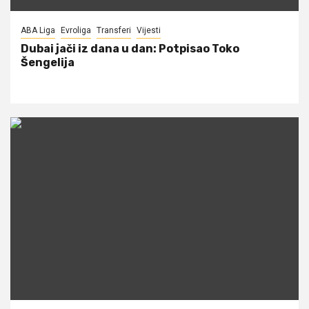
ABA Liga
Evroliga
Transferi
Vijesti
Dubai jači iz dana u dan: Potpisao Toko
Šengelija