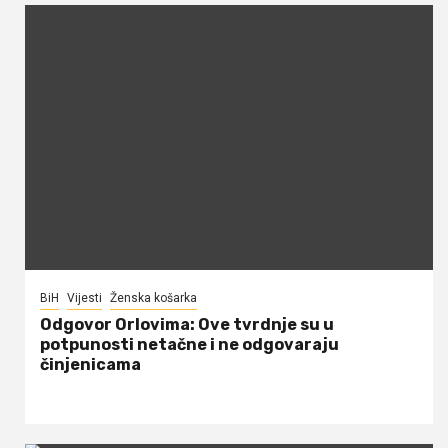
BiH
Vijesti
Ženska košarka
Odgovor Orlovima: ​Ove tvrdnje su u
potpunosti netačne i ne odgovaraju
činjenicama