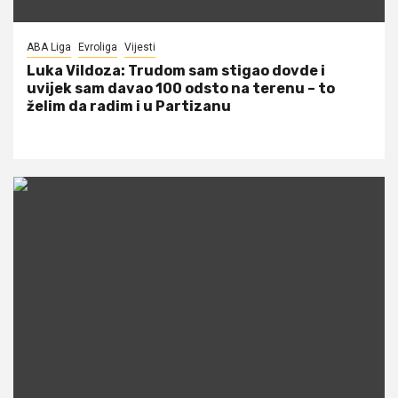
ABA Liga
Evroliga
Vijesti
Luka Vildoza: Trudom sam stigao dovde i
uvijek sam davao 100 odsto na terenu – to
želim da radim i u Partizanu