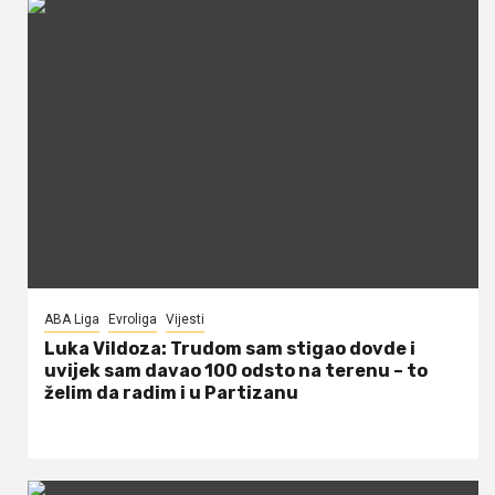
ABA Liga
Evroliga
Vijesti
Luka Vildoza: Trudom sam stigao dovde i
uvijek sam davao 100 odsto na terenu – to
želim da radim i u Partizanu