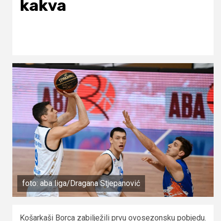
kakva
foto: aba liga/Dragana Stjepanović
Košarkaši Borca zabilježili prvu ovosezonsku pobjedu.