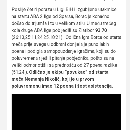
Poslije četiri poraza u Ligi BiH i izgubljene utakmice
na startu ABA 2 lige od Sparsa, Borac je konačno
došao do trijumfa i to u velikom stilu. U meču trećeg
kola druge ABA lige pobijedili su Zlatibor
93:70
(26:13,25:11,24:25,18:21) . Odlična igra Borca od starta
meča prije svega u odbrani donijela je puno lakih
poena i podigla samopouzdanje igračima, koji su do
poluvremena riješili pitanje pobjednika, pošto su na
veliki odmor otišli sa prednošću od 27 poena razlike
(51:24 ).
Odlično je ekipu “povukao” od starta
meča Nemanja Nikolić, koji je u prvom
poluvremenu imao 12 poena i šest asistencija.