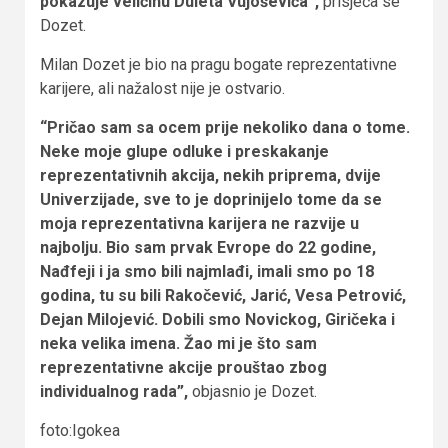
pokazuje veličinu Duleta Vujoševića”,
prisjeća se
Dozet.
Milan Dozet je bio na pragu bogate reprezentativne
karijere, ali nažalost nije je ostvario.
“Pričao sam sa ocem prije nekoliko dana o tome.
Neke moje glupe odluke i preskakanje
reprezentativnih akcija, nekih priprema, dvije
Univerzijade, sve to je doprinijelo tome da se
moja reprezentativna karijera ne razvije u
najbolju. Bio sam prvak Evrope do 22 godine,
Nađfeji i ja smo bili najmlađi, imali smo po 18
godina, tu su bili Rakočević, Jarić, Vesa Petrović,
Dejan Milojević. Dobili smo Novickog, Giričeka i
neka velika imena. Žao mi je što sam
reprezentativne akcije prouštao zbog
individualnog rada”,
objasnio je Dozet.
foto:Igokea