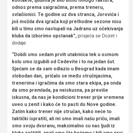
kontakte, ljudima je bilo bitno mnogo faktora,
odnos prema saigračima, prema treneru,
svlačionici. Te godine uz dva stranca, Jorovića i
još možda dva igrača koji prethodne sezone nisu
bili u timu smo nastupali na Jadranu uz očekivanja
kluba da izborimo opstanak”,
prisjeća se Dozet i
dodaje:
“Dobili smo sedam prvih utakmica tek u osmom
kolu smo izgubili od Cedevite i to na jedan šut.
Sjećam se da sam odlazio u Beograd kada imam
slobodan dan, pričalo se među stručnjacima,
trenerima i igračima da smo stara ekipa, pa onda
da smo premlada, pa neiskusna, pa previše
iskusna, da nas je kondicioni trener prije vremena
uveo u zenit i kako će to pasti do Nove godine.
Zatim kako trener nije stručan, kako neće to
taktički ispratiti, ali mi smo imali našu priču, imali
smo svoju dvoranu, maksimalno su nas ljudi iz
kluba zaštitili, znali smo šta hoćemo i bili smo prvi