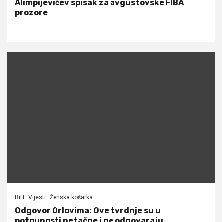
Alimpijevićev spisak za avgustovske FIBA
prozore
BiH
Vijesti
Ženska košarka
Odgovor Orlovima: ​Ove tvrdnje su u
potpunosti netačne i ne odgovaraju