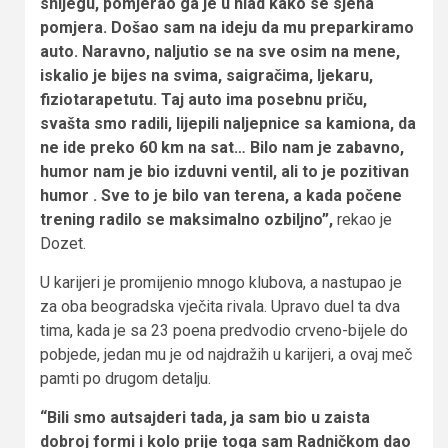
snijegu, pomjerao ga je u hlad kako se sjena
pomjera. Došao sam na ideju da mu preparkiramo
auto. Naravno, naljutio se na sve osim na mene,
iskalio je bijes na svima, saigračima, ljekaru,
fiziotarapetutu. Taj auto ima posebnu priču,
svašta smo radili, lijepili naljepnice sa kamiona, da
ne ide preko 60 km na sat… Bilo nam je zabavno,
humor nam je bio izduvni ventil, ali to je pozitivan
humor . Sve to je bilo van terena, a kada počene
trening radilo se maksimalno ozbiljno”,
rekao je
Dozet.
U karijeri je promijenio mnogo klubova, a nastupao je
za oba beogradska vječita rivala. Upravo duel ta dva
tima, kada je sa 23 poena predvodio crveno-bijele do
pobjede, jedan mu je od najdražih u karijeri, a ovaj meč
pamti po drugom detalju.
“Bili smo autsajderi tada, ja sam bio u zaista
dobroj formi i kolo prije toga sam Radničkom dao