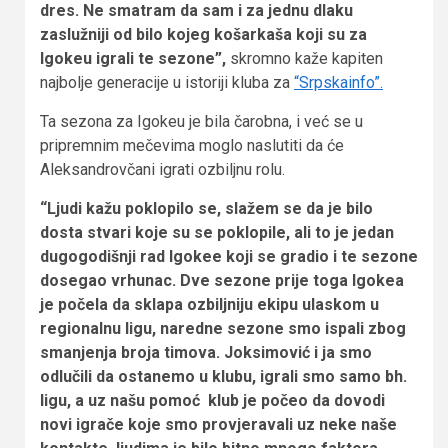
dres. Ne smatram da sam i za jednu dlaku
zaslužniji od bilo kojeg košarkaša koji su za
Igokeu igrali te sezone”,
skromno kaže kapiten
najbolje generacije u istoriji kluba za
“Srpskainfo”.
Ta sezona za Igokeu je bila čarobna, i već se u
pripremnim mečevima moglo naslutiti da će
Aleksandrovčani igrati ozbiljnu rolu.
“Ljudi kažu poklopilo se, slažem se da je bilo
dosta stvari koje su se poklopile, ali to je jedan
dugogodišnji rad Igokee koji se gradio i te sezone
dosegao vrhunac. Dve sezone prije toga Igokea
je počela da sklapa ozbiljniju ekipu ulaskom u
regionalnu ligu, naredne sezone smo ispali zbog
smanjenja broja timova. Joksimović i ja smo
odlučili da ostanemo u klubu, igrali smo samo bh.
ligu, a uz našu pomoć klub je počeo da dovodi
novi igrače koje smo provjeravali uz neke naše