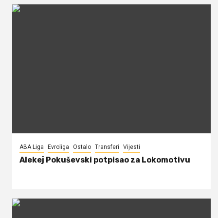
ABA Liga
Evroliga
Ostalo
Transferi
Vijesti
Alekej Pokuševski potpisao za Lokomotivu