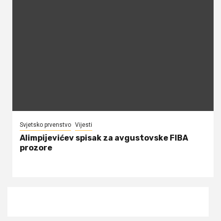
Svjetsko prvenstvo
Vijesti
Alimpijevićev spisak za avgustovske FIBA
prozore