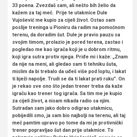
33 poena. Zvezdaš sam, ali nešto bih želio da
kažem za taj meč. Prije te utakmice Dule
Vujošević me kupio za cijeli život. Ostao sam
poslije treninga u Pioniru da radim na pomoćnom
terenu, da doradim šut. Dule je pravio pauzu sa
svojim timom, prolazio je pored terena, zastao i
pogledao me kao igrača koji je u dobrom ritmu,
koji igra sutra protiv njega. Priđe mi i kaže: „Znam
da nije na meni, ali gledao sam ti tehniku šuta,
mislim da bi trebalo da uđeš više pod loptu, i lakat
ti bježi napolje. Trudi se da ti lakat prati ruku”. On
je rekao sve ono što jedan trener treba da kaže
igraču kao trener tog igrača. Sa tim me je kupio
za cijeli život, a nisam nikada radio sa njim.
Sutradan sam jako dobro odigrao utakmicu,
pobijedili smo, ja sam bio najbolji na terenu, ali taj
meč pamtim upravo po tome da mi je protivnički
trener popravljao šut dan prije utakmice. To