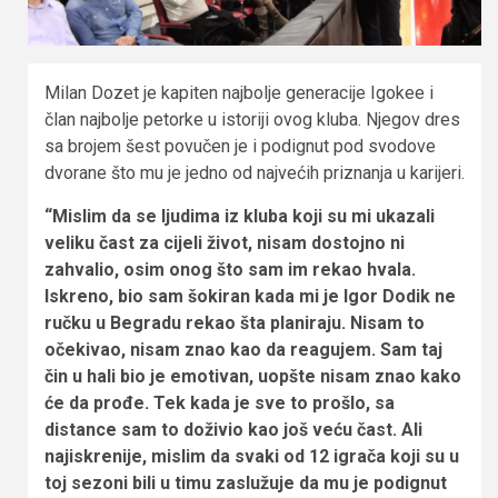
Milan Dozet je kapiten najbolje generacije Igokee i
član najbolje petorke u istoriji ovog kluba. Njegov dres
sa brojem šest povučen je i podignut pod svodove
dvorane što mu je jedno od najvećih priznanja u karijeri.
“Mislim da se ljudima iz kluba koji su mi ukazali
veliku čast za cijeli život, nisam dostojno ni
zahvalio, osim onog što sam im rekao hvala.
Iskreno, bio sam šokiran kada mi je Igor Dodik ne
ručku u Begradu rekao šta planiraju. Nisam to
očekivao, nisam znao kao da reagujem. Sam taj
čin u hali bio je emotivan, uopšte nisam znao kako
će da prođe. Tek kada je sve to prošlo, sa
distance sam to doživio kao još veću čast. Ali
najiskrenije, mislim da svaki od 12 igrača koji su u
toj sezoni bili u timu zaslužuje da mu je podignut