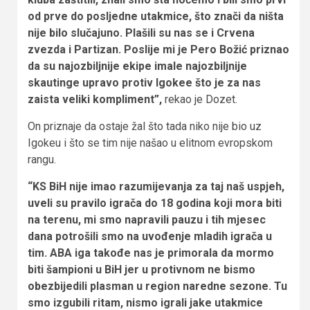
od prve do posljedne utakmice, što znači da ništa
nije bilo slučajuno. Plašili su nas se i Crvena
zvezda i Partizan. Poslije mi je Pero Božić priznao
da su najozbiljnije ekipe imale najozbiljnije
skautinge upravo protiv Igokee što je za nas
zaista veliki kompliment”,
rekao je Dozet.
On priznaje da ostaje žal što tada niko nije bio uz
Igokeu i što se tim nije našao u elitnom evropskom
rangu.
“KS BiH nije imao razumijevanja za taj naš uspjeh,
uveli su pravilo igrača do 18 godina koji mora biti
na terenu, mi smo napravili pauzu i tih mjesec
dana potrošili smo na uvođenje mladih igrača u
tim. ABA iga takođe nas je primorala da mormo
biti šampioni u BiH jer u protivnom ne bismo
obezbijedili plasman u region naredne sezone. Tu
smo izgubili ritam, nismo igrali jake utakmice