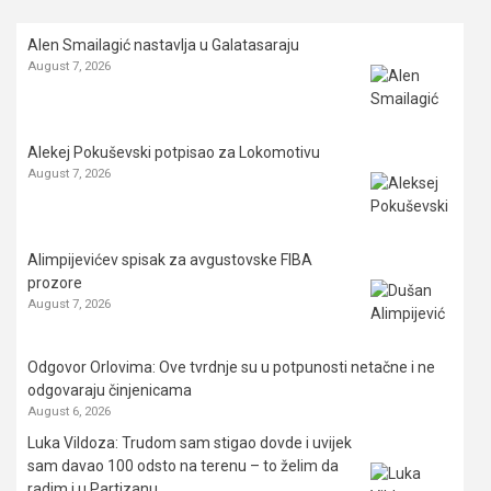
Alen Smailagić nastavlja u Galatasaraju
August 7, 2026
Alekej Pokuševski potpisao za Lokomotivu
August 7, 2026
Alimpijevićev spisak za avgustovske FIBA
prozore
August 7, 2026
Odgovor Orlovima: ​Ove tvrdnje su u potpunosti netačne i ne
odgovaraju činjenicama
August 6, 2026
Luka Vildoza: Trudom sam stigao dovde i uvijek
sam davao 100 odsto na terenu – to želim da
radim i u Partizanu