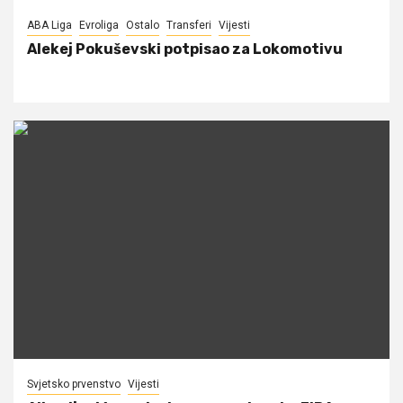
ABA Liga
Evroliga
Ostalo
Transferi
Vijesti
Alekej Pokuševski potpisao za Lokomotivu
Svjetsko prvenstvo
Vijesti