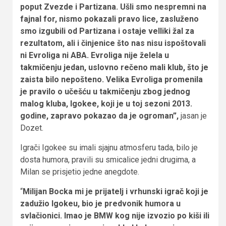
poput Zvezde i Partizana. Ušli smo nespremni na
fajnal for, nismo pokazali pravo lice, zasluženo
smo izgubili od Partizana i ostaje velliki žal za
rezultatom, ali i činjenice što nas nisu ispoštovali
ni Evroliga ni ABA. Evroliga nije želela u
takmičenju jedan, uslovno rečeno mali klub, što je
zaista bilo nepošteno. Velika Evroliga promenila
je pravilo o učešću u takmičenju zbog jednog
malog kluba, Igokee, koji je u toj sezoni 2013.
godine, zapravo pokazao da je ogroman”,
jasan je
Dozet.
Igrači Igokee su imali sjajnu atmosferu tada, bilo je
dosta humora, pravili su smicalice jedni drugima, a
Milan se prisjetio jedne anegdote.
“
Milijan Bocka mi je prijatelj i vrhunski igrač koji je
zadužio Igokeu, bio je predvonik humora u
svlačionici. Imao je BMW kog nije izvozio po kiši ili