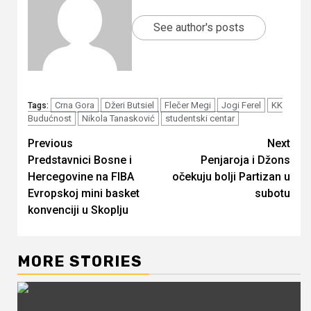
See author's posts
Crna Gora
Džeri Butsiel
Flečer Megi
Jogi Ferel
KK
Tags:
Budućnost
Nikola Tanasković
studentski centar
Continue
Previous
Next
Predstavnici Bosne i
Penjaroja i Džons
Reading
Hercegovine na FIBA
očekuju bolji Partizan u
Evropskoj mini basket
subotu
konvenciji u Skoplju
MORE STORIES