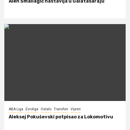
Alen Smailagić nastavlja u Galatasaraju
ABA Liga
Evroliga
Ostalo
Transferi
Vijesti
Aleksej Pokuševski potpisao za Lokomotivu