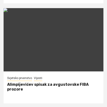
Svjetsko prvenstvo
Vijesti
Alimpijevićev spisak za avgustovske FIBA
prozore