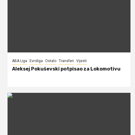
ABA Liga
Evroliga
Ostalo
Transferi
Vijesti
Aleksej Pokuševski potpisao za Lokomotivu