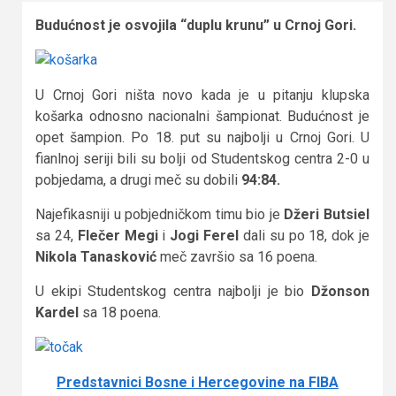
Budućnost je osvojila “duplu krunu” u Crnoj Gori.
U Crnoj Gori ništa novo kada je u pitanju klupska
košarka odnosno nacionalni šampionat. Budućnost je
opet šampion. Po 18. put su najbolji u Crnoj Gori. U
fianlnoj seriji bili su bolji od Studentskog centra 2-0 u
pobjedama, a drugi meč su dobili
94:84.
Najefikasniji u pobjedničkom timu bio je
Džeri Butsiel
sa 24,
Flečer Megi
i
Jogi Ferel
dali su po 18, dok je
Nikola Tanasković
meč završio sa 16 poena.
U ekipi Studentskog centra najbolji je bio
Džonson
Kardel
sa 18 poena.
Predstavnici Bosne i Hercegovine na FIBA