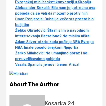
Evropskoj mini basket konvenciji u Skoplju
Aleksander Sekulić: Bila nam je potrebna ova
pobjeda da se vidi da možemo protiv njih
Đoan Penjaroja: Dubai je večeras prosto bio
bolji tim
Željko Obradović: Šta mislim o navodnom
interesovanju Barselone? Ne mislim ništa
Adam Silver otkrio kada počinje NBA Evropa
NBA finale počelo brejkom Njujorka
Žarko Milaković: Ne umanjimo poraz i ne
preuveličavajmo pobjedu
Vasilis Spanulis je novi trener Arisa!
About The Author
Kosarka 24