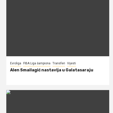
Evroliga
FIBA Liga šampiona
Transferi
Vijesti
Alen Smailagić nastavlja u Galatasaraju