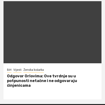
BiH
Vijesti
Ženska košarka
Odgovor Orlovima: ​Ove tvrdnje su u
potpunosti netačne i ne odgovaraju
činjenicama