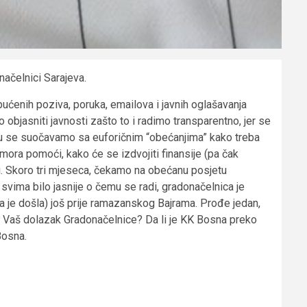
ačelnici Sarajeva.
upućenih poziva, poruka, emailova i javnih oglašavanja
 objasniti javnosti zašto to i radimo transparentno, jer se
inu se suočavamo sa euforičnim “obećanjima” kako treba
 mora pomoći, kako će se izdvojiti finansije (pa čak
i. Skoro tri mjeseca, čekamo na obećanu posjetu
ima bilo jasnije o čemu se radi, gradonačelnica je
da je došla) još prije ramazanskog Bajrama. Prođe jedan,
o Vaš dolazak Gradonačelnice? Da li je KK Bosna preko
Bosna.