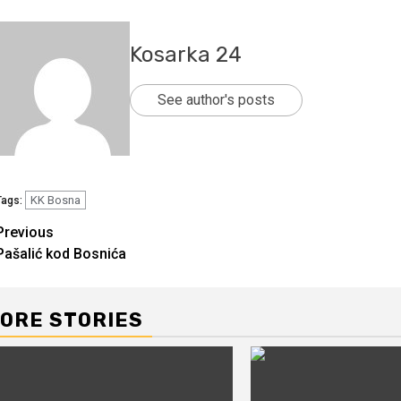
Kosarka 24
See author's posts
KK Bosna
Tags:
Continue
Previous
Pašalić kod Bosnića
Reading
ORE STORIES