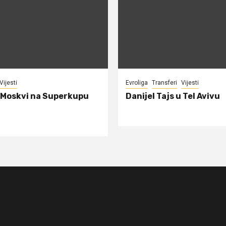
Vijesti
Evroliga
Transferi
Vijesti
 Moskvi na Superkupu
Danijel Tajs u Tel Avivu