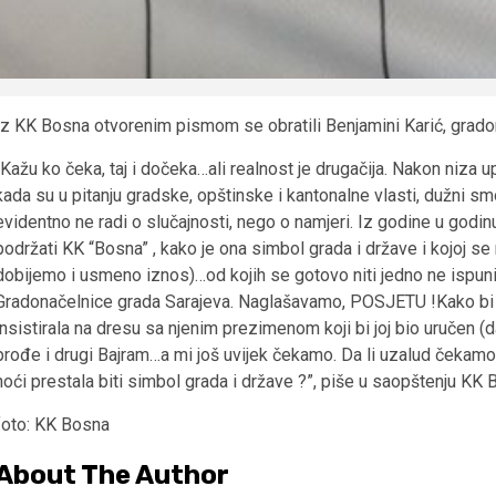
Iz KK Bosna otvorenim pismom se obratili Benjamini Karić, gradon
“Kažu ko čeka, taj i dočeka…ali realnost je drugačija. Nakon niza 
kada su u pitanju gradske, opštinske i kantonalne vlasti, dužni smo
evidentno ne radi o slučajnosti, nego o namjeri. Iz godine u god
podržati KK “Bosna” , kako je ona simbol grada i države i kojoj se
dobijemo i usmeno iznos)…od kojih se gotovo niti jedno ne ispun
Gradonačelnice grada Sarajeva. Naglašavamo, POSJETU !Kako bi sv
insistirala na dresu sa njenim prezimenom koji bi joj bio uručen (
prođe i drugi Bajram…a mi još uvijek čekamo. Da li uzalud čekam
noći prestala biti simbol grada i države ?”, piše u saopštenju KK 
foto: KK Bosna
About The Author