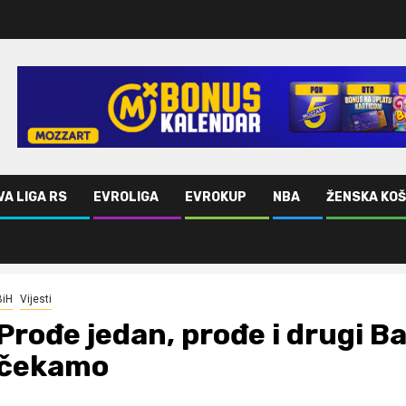
VA LIGA RS
EVROLIGA
EVROKUP
NBA
ŽENSKA KO
mo
BiH
Vijesti
Prođe jedan, prođe i drugi B
čekamo