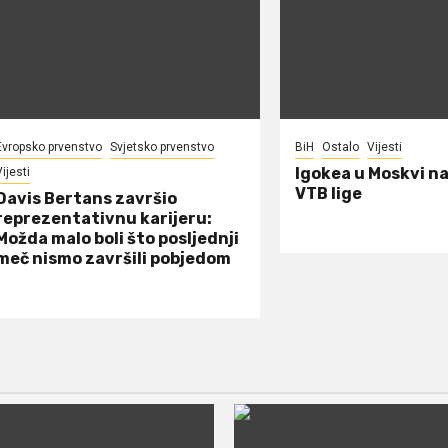
Evropsko prvenstvo
Svjetsko prvenstvo
BiH
Ostalo
Vijesti
Igokea u Moskvi n
ijesti
VTB lige
Davis Bertans završio
reprezentativnu karijeru:
Možda malo boli što posljednji
meč nismo završili pobjedom