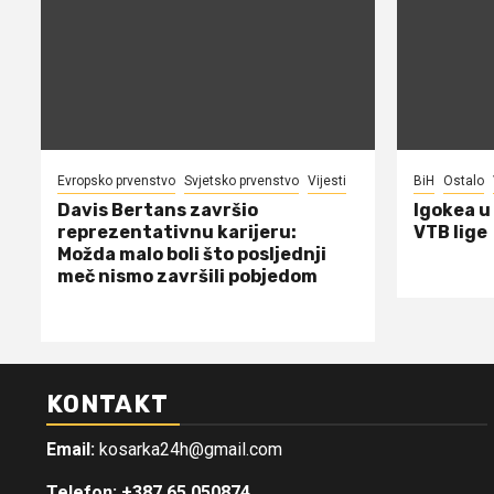
Evropsko prvenstvo
Svjetsko prvenstvo
Vijesti
BiH
Ostalo
Davis Bertans završio
Igokea u
reprezentativnu karijeru:
VTB lige
Možda malo boli što posljednji
meč nismo završili pobjedom
KONTAKT
Email:
kosarka24h@gmail.com
Telefon: +387 65 050874