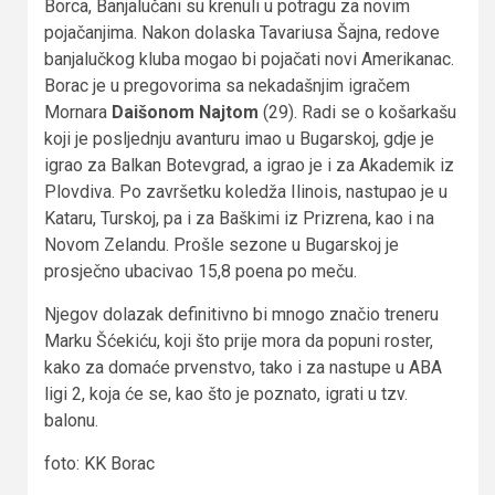
Borca, Banjalučani su krenuli u potragu za novim
pojačanjima. Nakon dolaska Tavariusa Šajna, redove
banjalučkog kluba mogao bi pojačati novi Amerikanac.
Borac je u pregovorima sa nekadašnjim igračem
Mornara
Daišonom Najtom
(29). Radi se o košarkašu
koji je posljednju avanturu imao u Bugarskoj, gdje je
igrao za Balkan Botevgrad, a igrao je i za Akademik iz
Plovdiva. Po završetku koledža Ilinois, nastupao je u
Kataru, Turskoj, pa i za Baškimi iz Prizrena, kao i na
Novom Zelandu. Prošle sezone u Bugarskoj je
prosječno ubacivao 15,8 poena po meču.
Njegov dolazak definitivno bi mnogo značio treneru
Marku Šćekiću, koji što prije mora da popuni roster,
kako za domaće prvenstvo, tako i za nastupe u ABA
ligi 2, koja će se, kao što je poznato, igrati u tzv.
balonu.
foto: KK Borac