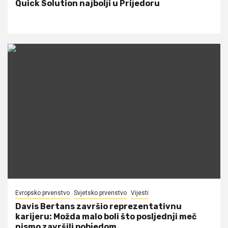
Quick Solution najbolji u Prijedoru
Evropsko prvenstvo
Svjetsko prvenstvo
Vijesti
Davis Bertans završio reprezentativnu
karijeru: Možda malo boli što posljednji meč
nismo završili pobjedom