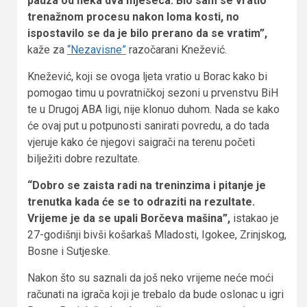
pauza od neka dva mjeseca. Bio sam se vratio
trenažnom procesu nakon loma kosti, no
ispostavilo se da je bilo prerano da se vratim”,
kaže za
“Nezavisne”
razočarani Knežević.
Knežević, koji se ovoga ljeta vratio u Borac kako bi
pomogao timu u povratničkoj sezoni u prvenstvu BiH
te u Drugoj ABA ligi, nije klonuo duhom. Nada se kako
će ovaj put u potpunosti sanirati povredu, a do tada
vjeruje kako će njegovi saigrači na terenu početi
bilježiti dobre rezultate.
“Dobro se zaista radi na treninzima i pitanje je
trenutka kada će se to odraziti na rezultate.
Vrijeme je da se upali Borčeva mašina”,
istakao je
27-godišnji bivši košarkaš Mladosti, Igokee, Zrinjskog,
Bosne i Sutjeske.
Nakon što su saznali da još neko vrijeme neće moći
računati na igrača koji je trebalo da bude oslonac u igri