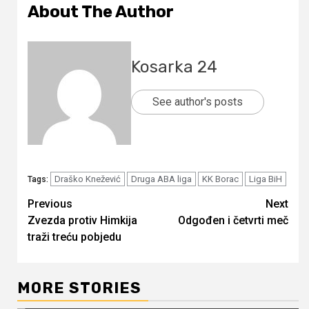
About The Author
Kosarka 24
See author's posts
Draško Knežević
Druga ABA liga
KK Borac
Liga BiH
Tags:
Continue
Previous
Next
Zvezda protiv Himkija
Odgođen i četvrti meč
Reading
traži treću pobjedu
MORE STORIES