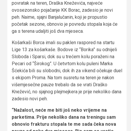
povratak na teren, Draška Kneževića, najveće
ovosezonsko pojačanje KK Borac, zadesio je novi
peh. Naime, sjajni Banjalučanin, koji je propustio
početak sezone, obnovio je povredu stopala koja će
ga s terena udaljiti još dva mjeseca.
Košarkaši Borca imali su paklen raspored na startu
Lige 13 za košarkaše. Bodove iz “Borika” su odnijeli
Sloboda i Sparsi, dok su u trećem kolu poraženi na
Pecari od “Širokog”. U četvrtom kolu puleni Marka
Šćekića bili su slobodni, dok ih za vikend očekuje duel
s ekipom Proma. Na tom susretu na teren je nakon
višemjesečne pauze trebalo da se vrati Draško
Knežević, no sjajnog plejmejkera je prije nekoliko dana
zadesio novi peh.
“Nažalost, neće me biti još neko vrijeme na
parketima. Prije nekoliko dana na treningu sam
obnovio frakturu stopala te me sada čeka nova