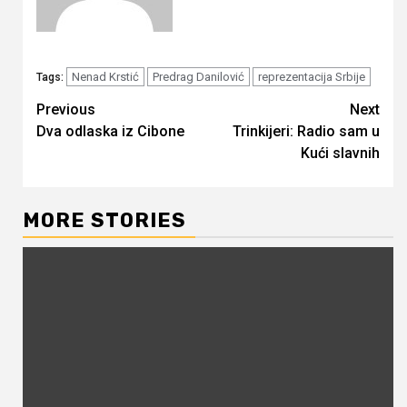
Nenad Krstić
Predrag Danilović
reprezentacija Srbije
Tags:
Continue
Previous
Next
Dva odlaska iz Cibone
Trinkijeri: Radio sam u
Reading
Kući slavnih
MORE STORIES