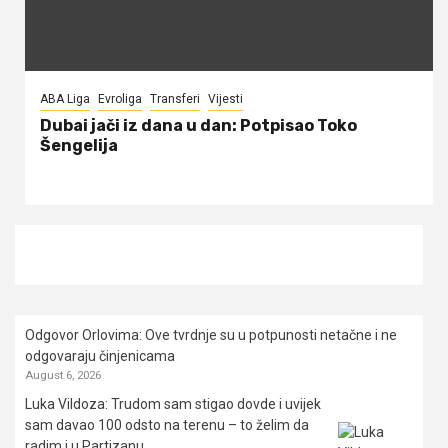
ABA Liga
Evroliga
Transferi
Vijesti
Dubai jači iz dana u dan: Potpisao Toko
Šengelija
Odgovor Orlovima: ​Ove tvrdnje su u potpunosti netačne i ne
odgovaraju činjenicama
August 6, 2026
Luka Vildoza: Trudom sam stigao dovde i uvijek
sam davao 100 odsto na terenu – to želim da
radim i u Partizanu