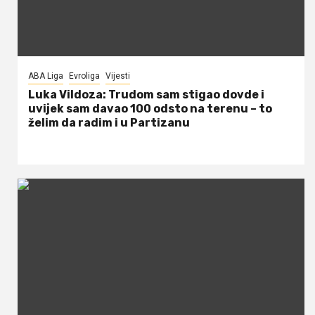
ABA Liga
Evroliga
Vijesti
Luka Vildoza: Trudom sam stigao dovde i
uvijek sam davao 100 odsto na terenu – to
želim da radim i u Partizanu