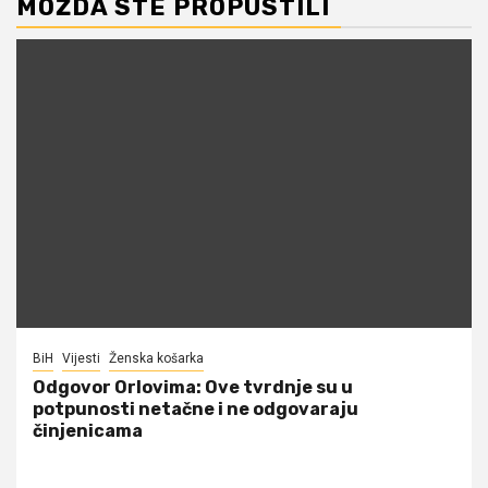
MOŽDA STE PROPUSTILI
BiH
Vijesti
Ženska košarka
Odgovor Orlovima: ​Ove tvrdnje su u
potpunosti netačne i ne odgovaraju
činjenicama