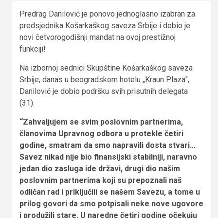
Predrag Danilović je ponovo jednoglasno izabran za
predsjednika Košarkaškog saveza Srbije i dobio je
novi četvorogodišnji mandat na ovoj prestižnoj
funkciji!
Na izbornoj sednici Skupštine Košarkaškog saveza
Srbije, danas u beogradskom hotelu „Kraun Plaza”,
Danilović je dobio podršku svih prisutnih delegata
(31).
“Zahvaljujem se svim poslovnim partnerima,
članovima Upravnog odbora u protekle četiri
godine, smatram da smo napravili dosta stvari…
Savez nikad nije bio finansijski stabilniji, naravno
jedan dio zasluga ide državi, drugi dio našim
poslovnim partnerima koji su prepoznali naš
odličan rad i priključili se našem Savezu, a tome u
prilog govori da smo potpisali neke nove ugovore
i produžili stare. U naredne četiri godine očekuju