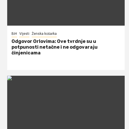
BiH
Vijesti
Ženska košarka
Odgovor Orlovima: ​Ove tvrdnje su u
potpunosti netačne i ne odgovaraju
činjenicama