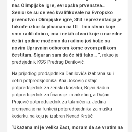
nas Olimpijske igre, evropska prvenstva…
Seniorke su se već kvalifikovale na Evropsko
prvenstvo i Olimpijske igre, 3h3 reprezentacija je
takođe izborila plasman na OI… Ima stvari koje
smo radili dobro, ima i nekih stvari koje u naredne
četiri godine možemo da radimo još bolje sa
novim Upravnim odborom kome ovom prilikom
čestitam. Siguran sam da će biti tako… “
, rekao je
predsjednik KSS Predrag Danilović.
Na prijedlog predsjednika Danilovića izabrana su i
četiri potpredsjednika. Ana Joković ostaje
potpredsjednik za žensku košarku, Bojan Radun
potpredsjednik za finansije i marketing, a Dušan
Projović potpredsjednik za takmičenja. Jedina
promjena je na funkciji potpredsjednika za mušku
košarku, na koju je izabran Nenad Krstić.
“
Ukazana mi je velika čast, moram da se vratim na