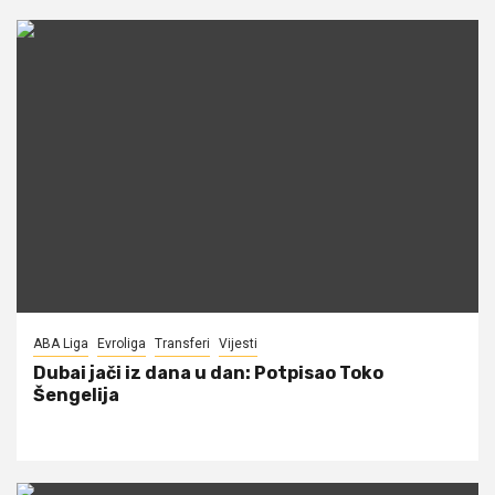
ABA Liga
Evroliga
Transferi
Vijesti
Dubai jači iz dana u dan: Potpisao Toko
Šengelija