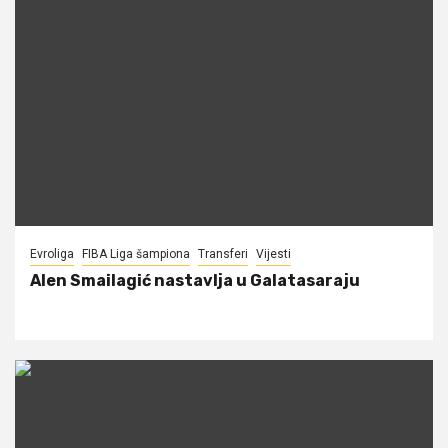
Evroliga
FIBA Liga šampiona
Transferi
Vijesti
Alen Smailagić nastavlja u Galatasaraju