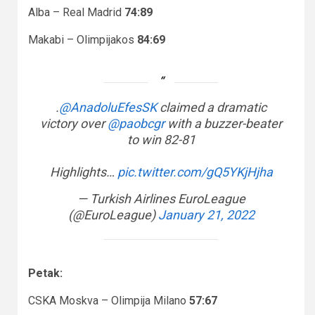
Alba – Real Madrid
74:89
Makabi – Olimpijakos
84:69
.
@AnadoluEfesSK
claimed a dramatic
victory over
@paobcgr
with a buzzer-beater
to win 82-81
Highlights…
pic.twitter.com/gQ5YKjHjha
— Turkish Airlines EuroLeague
(@EuroLeague)
January 21, 2022
Petak:
CSKA Moskva – Olimpija Milano
57:67