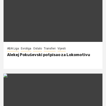
ABA Liga
Evroliga
Ostalo
Transferi
Vijesti
Alekej Pokuševski potpisao za Lokomotivu