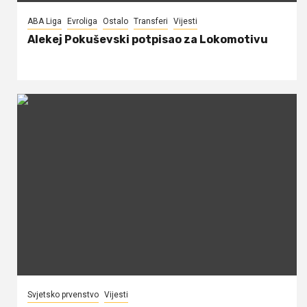
ABA Liga
Evroliga
Ostalo
Transferi
Vijesti
Alekej Pokuševski potpisao za Lokomotivu
Svjetsko prvenstvo
Vijesti