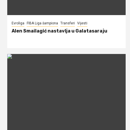
Evroliga
FIBA Liga šampiona
Transferi
Vijesti
Alen Smailagić nastavlja u Galatasaraju