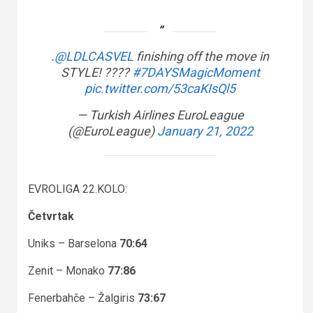
.
@LDLCASVEL
finishing off the move in
STYLE! ????
#7DAYSMagicMoment
pic.twitter.com/53caKIsQl5
— Turkish Airlines EuroLeague
(@EuroLeague)
January 21, 2022
EVROLIGA 22.KOLO:
Četvrtak
Uniks – Barselona
70:64
Zenit – Monako
77:86
Fenerbahče – Žalgiris
73:67