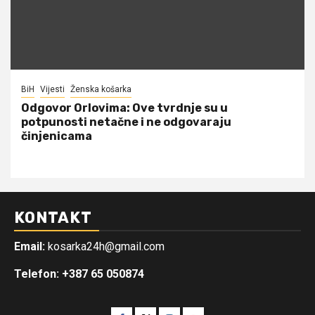
BiH
Vijesti
Ženska košarka
Odgovor Orlovima: ​Ove tvrdnje su u
potpunosti netačne i ne odgovaraju
činjenicama
KONTAKT
Email:
kosarka24h@gmail.com
Telefon: +387 65 050874