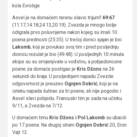
kola Evrolige.
Asvel je na domaćem terenu slavio trijumf
69:67
(11:17,14:18,24:13,20:19). Zvezda je mnogo bolje
odigrala prvo poluvrijeme nakon kojeg su imali 10
poena prednosti (25:35). U trećoj donici sjajan je bio
Lakomb
, koji je povukao svoj tim i pred posljednju
dionicu rezulat je bio (49:48). U posljednjih 10 minuta
ekipe su su smijenjivale u vođstvu, a pobjedonosne
poene za domaće postigao je
Kris Džons
na 26
sekundi do kraja. U posljednjem napadu Zvezde
odgovornost je preuzeo
Ognjen Dobrić
, koji je na
isteku napada šutirao za tri poene, ali nije pogodio i
Asvel slavi pobjedu. Francuski tim je sada na učinku
9/11, a Zvezda na 7/12.
U domaćem timu
Kris Džons i Pol Lakomb
su ubacili
po 17 poena. Na drugoj strani
Ognjen Dobrić
20, Eron
Vajt 12.