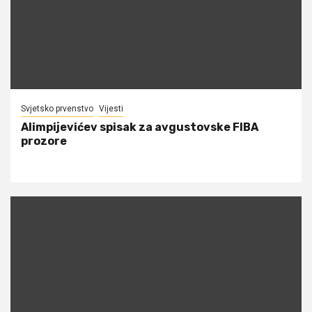
Svjetsko prvenstvo
Vijesti
Alimpijevićev spisak za avgustovske FIBA
prozore