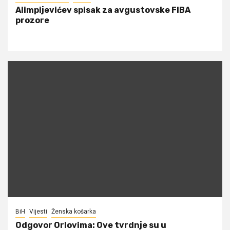
Alimpijevićev spisak za avgustovske FIBA
prozore
BiH
Vijesti
Ženska košarka
Odgovor Orlovima: ​Ove tvrdnje su u