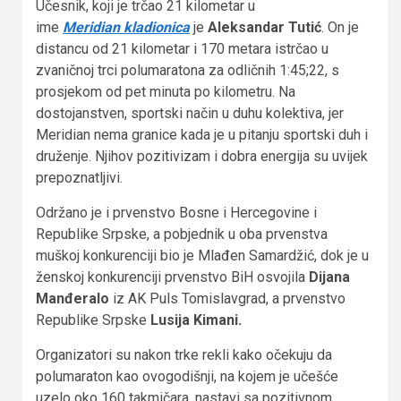
Učesnik, koji je trčao 21 kilometar u
ime
Meridian
kladionica
je
Aleksandar Tutić
. On je
distancu od 21 kilometar i 170 metara istrčao u
zvaničnoj trci polumaratona za odličnih 1:45;22, s
prosjekom od pet minuta po kilometru. Na
dostojanstven, sportski način u duhu kolektiva, jer
Meridian nema granice kada je u pitanju sportski duh i
druženje. Njihov pozitivizam i dobra energija su uvijek
prepoznatljivi.
Održano je i prvenstvo Bosne i Hercegovine i
Republike Srpske, a pobjednik u oba prvenstva
muškoj konkurenciji bio je Mlađen Samardžić, dok je u
ženskoj konkurenciji prvenstvo BiH osvojila
Dijana
Manđeralo
iz AK Puls Tomislavgrad, a prvenstvo
Republike Srpske
Lusija Kimani
.
Organizatori su nakon trke rekli kako očekuju da
polumaraton kao ovogodišnji, na kojem je učešće
uzelo oko 160 takmičara, nastavi sa pozitivnom