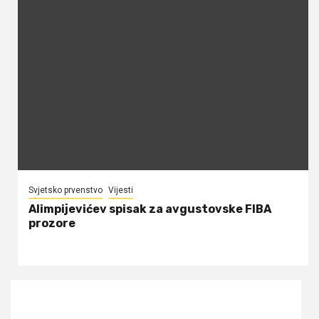
Svjetsko prvenstvo
Vijesti
Alimpijevićev spisak za avgustovske FIBA
prozore