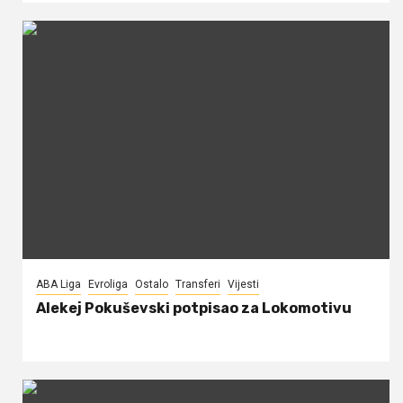
ABA Liga
Evroliga
Ostalo
Transferi
Vijesti
Alekej Pokuševski potpisao za Lokomotivu