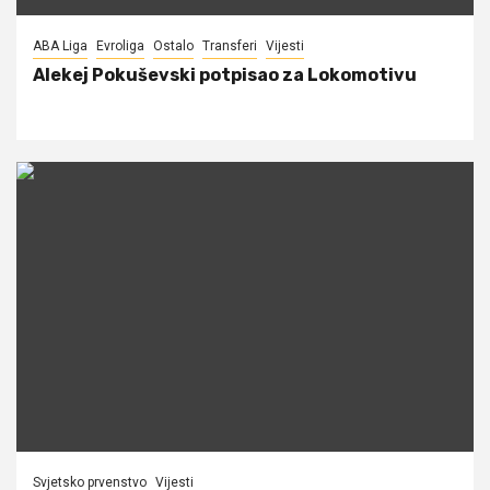
ABA Liga
Evroliga
Ostalo
Transferi
Vijesti
Alekej Pokuševski potpisao za Lokomotivu
Svjetsko prvenstvo
Vijesti