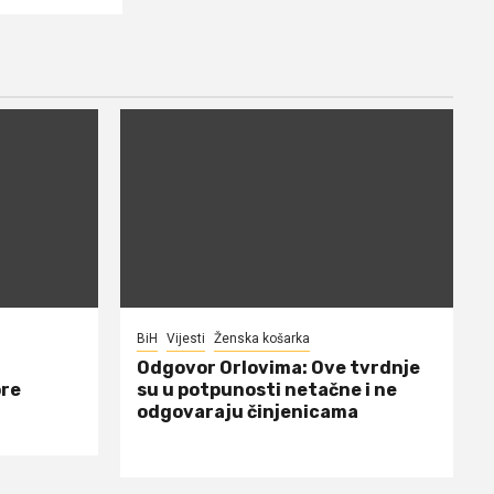
BiH
Vijesti
Ženska košarka
Odgovor Orlovima: ​Ove tvrdnje
ore
su u potpunosti netačne i ne
odgovaraju činjenicama