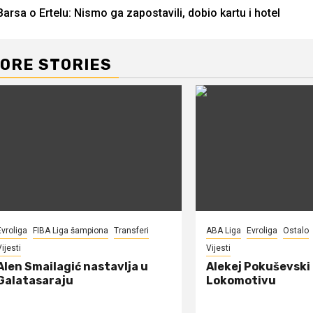
Barsa o Ertelu: Nismo ga zapostavili, dobio kartu i hotel
Reading
ORE STORIES
Evroliga
FIBA Liga šampiona
Transferi
ABA Liga
Evroliga
Ostalo
ijesti
Vijesti
Alen Smailagić nastavlja u
Alekej Pokuševski
Galatasaraju
Lokomotivu