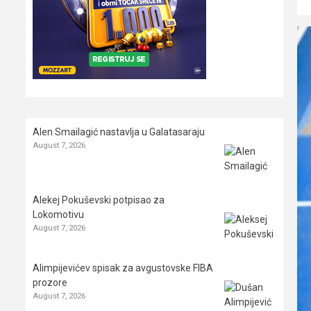
Alen Smailagić nastavlja u Galatasaraju
August 7, 2026
Alekej Pokuševski potpisao za
Lokomotivu
August 7, 2026
Alimpijevićev spisak za avgustovske FIBA
prozore
August 7, 2026