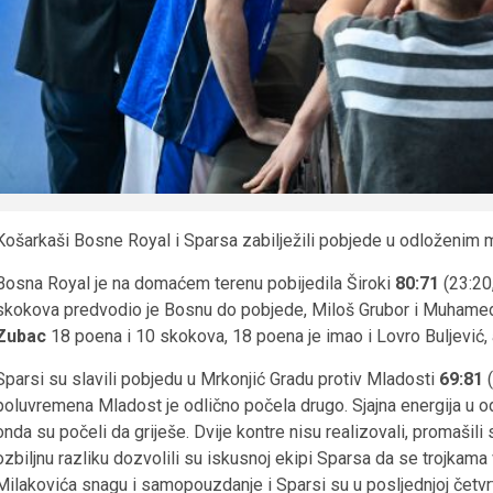
Košarkaši Bosne Royal i Sparsa zabilježili pobjede u odloženim
Bosna Royal je na domaćem terenu pobijedila Široki
80:71
(23:20
skokova predvodio je Bosnu do pobjede, Miloš Grubor i Muhamed
Zubac
18 poena i 10 skokova, 18 poena je imao i Lovro Buljević, 
Sparsi su slavili pobjedu u Mrkonjić Gradu protiv Mladosti
69:81
poluvremena Mladost je odlično počela drugo. Sjajna energija u od
onda su počeli da griješe. Dvije kontre nisu realizovali, promašili
ozbiljnu razliku dozvolili su iskusnoj ekipi Sparsa da se trojkama
Milakovića snagu i samopouzdanje i Sparsi su u posljednjoj četvrtini