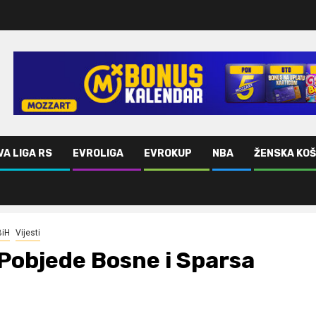
VA LIGA RS
EVROLIGA
EVROKUP
NBA
ŽENSKA KO
BiH
Vijesti
Pobjede Bosne i Sparsa