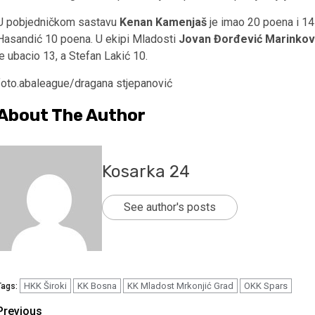
U pobjedničkom sastavu
Kenan Kamenjaš
je imao 20 poena i 14
Hasandić 10 poena. U ekipi Mladosti
Jovan Đorđević Marinkovi
je ubacio 13, a Stefan Lakić 10.
foto.abaleague/dragana stjepanović
About The Author
Kosarka 24
See author's posts
HKK Široki
KK Bosna
KK Mladost Mrkonjić Grad
OKK Spars
Tags:
Continue
Previous