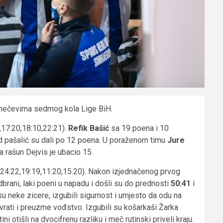
 mečevima sedmog kola Lige BiH.
,17:20,18:10,22:21).
Refik Bašić
sa 19 poena i 10
 pašalić su dali po 12 poena. U poraženom timu
Jure
a rašun Dejvis je ubacio 15.
(24:22,19:19,11:20,15.20). Nakon izjednačenog prvog
brani, laki poeni u napadu i došli su do prednosti
50:41
i
 su neke zicere, izgubili sigurnost i umjesto da odu na
 vrati i preuzme vođstvo. Izgubili su košarkaši Žarka
 otišli na dvocifrenu razliku i meč rutinski priveli kraju.