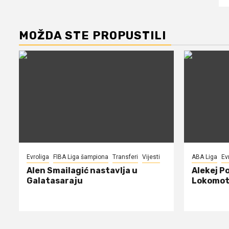
MOŽDA STE PROPUSTILI
Evroliga
FIBA Liga šampiona
Transferi
Vijesti
ABA Liga
Ev
Alen Smailagić nastavlja u
Alekej P
Galatasaraju
Lokomot