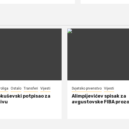
roliga
Ostalo
Transferi
Vijesti
Svjetsko prvenstvo
Vijesti
okuševski potpisao za
Alimpijevićev spisak za
ivu
avgustovske FIBA proz