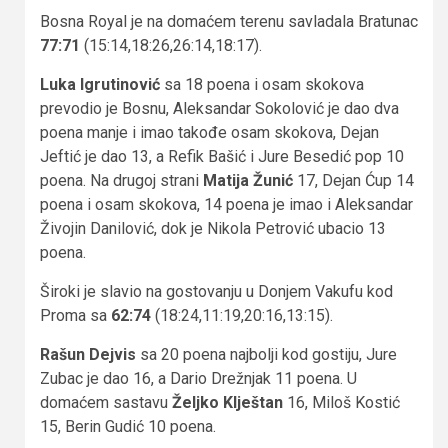
Bosna Royal je na domaćem terenu savladala Bratunac
77:71
(15:14,18:26,26:14,18:17).
Luka Igrutinović
sa 18 poena i osam skokova
prevodio je Bosnu, Aleksandar Sokolović je dao dva
poena manje i imao takođe osam skokova, Dejan
Jeftić je dao 13, a Refik Bašić i Jure Besedić pop 10
poena. Na drugoj strani
Matija Žunić
17, Dejan Ćup 14
poena i osam skokova, 14 poena je imao i Aleksandar
Živojin Danilović, dok je Nikola Petrović ubacio 13
poena.
Široki je slavio na gostovanju u Donjem Vakufu kod
Proma sa
62:74
(18:24,11:19,20:16,13:15).
Rašun Dejvis
sa 20 poena najbolji kod gostiju, Jure
Zubac je dao 16, a Dario Drežnjak 11 poena. U
domaćem sastavu
Željko Klještan
16, Miloš Kostić
15, Berin Gudić 10 poena.