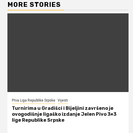
MORE STORIES
Prva Liga Republike Srpske
Vijesti
Turnirima u Gradišci i Bijeljini završeno je
ovogodišnje ligaško izdanje Jelen Pivo 3×3
lige Republike Srpske