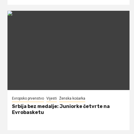
Evropsko prvenstvo
Vijesti
Ženska košarka
Srbija bez medalje: Juniorke četvrte na
Evrobasketu