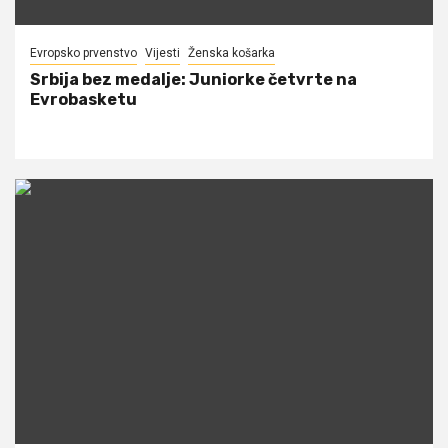
Evropsko prvenstvo
Vijesti
Ženska košarka
Srbija bez medalje: Juniorke četvrte na
Evrobasketu