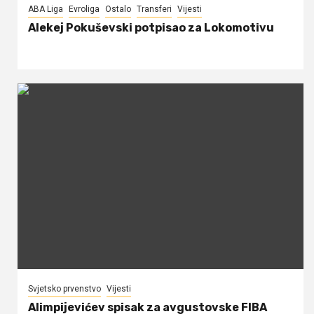
ABA Liga
Evroliga
Ostalo
Transferi
Vijesti
Alekej Pokuševski potpisao za Lokomotivu
Svjetsko prvenstvo
Vijesti
Alimpijevićev spisak za avgustovske FIBA