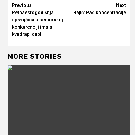
Continue
Previous
Next
Petnaestogodišnja
Bajić: Pad koncentracije
Reading
djevojčica u seniorskoj
konkurenciji imala
kvadrapl dabl
MORE STORIES