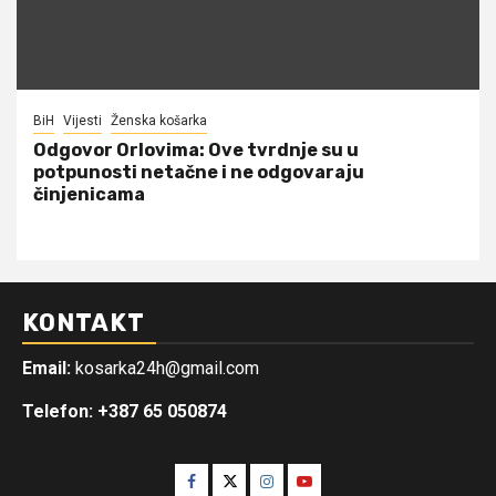
BiH
Vijesti
Ženska košarka
Odgovor Orlovima: ​Ove tvrdnje su u
potpunosti netačne i ne odgovaraju
činjenicama
KONTAKT
Email:
kosarka24h@gmail.com
Telefon: +387 65 050874
Facebook
Twitter
Instagram
Youtube