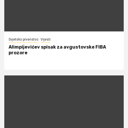
Svjetsko prvenstvo
Vijesti
Alimpijevićev spisak za avgustovske FIBA
prozore