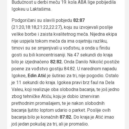
Budućnost u derbi meču 19. kola ABA lige pobijedila
Igokeu u Laktašima.
Podgoričani su slavili pobjedu
82:87
(21:20,18:18,21:22,22:27), koju su izvojevali poslije
velike borbe i zaista kvalitetnog meča. Nijedna ekipa
nije uspjela tokom meča da ima osjetniju razliku,
timovi su se smjenjivali u vođstvu, a onda u finišu
gosti su bili koncentrisaniji. Na 47 sekundi do kraja
bilo je izjednačeno
82:82.
Onda Danilo Nikolić postiže
poene za vođstvo gostiju 84:82. U narednom napadu
Igokee,
Edin Atić
je šutirao za tri, nije pogodio. Ostalo
je 11 sekundi do kraja. Igokea pravi brz faul na Dela
Valeu, koji realizuje oba slobodna bacanja, te još jedno
zbog tehničke Atiću, koju je dobio iznerviran
prethodnim promašajem, te je nakon slobodnih
bacanja ljutito loptom udario o parket. Poslije ovih
bacanja bilo je konačnih
87:82.
Do kraja je Atić imao
još jedan pokušaj za tri, ali je promašio.