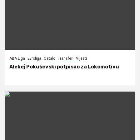
ABA Liga
Evroliga
Ostalo
Transferi
Vijesti
Alekej Pokuševski potpisao za Lokomotivu