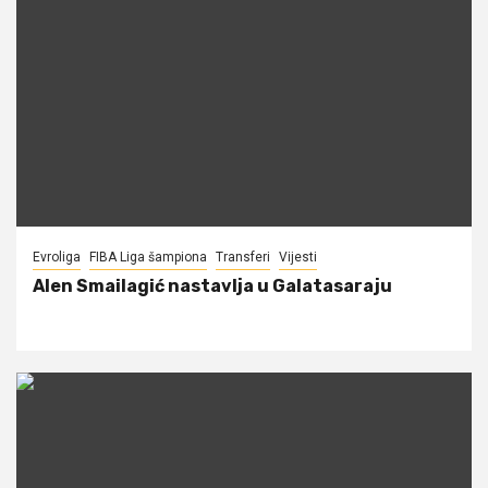
Evroliga
FIBA Liga šampiona
Transferi
Vijesti
Alen Smailagić nastavlja u Galatasaraju