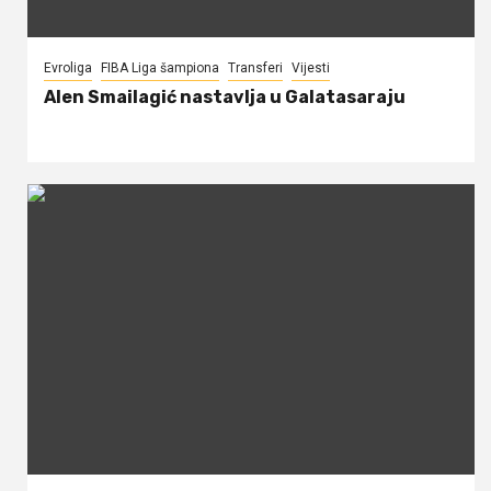
Evroliga
FIBA Liga šampiona
Transferi
Vijesti
Alen Smailagić nastavlja u Galatasaraju