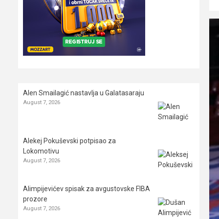
Alen Smailagić nastavlja u Galatasaraju
August 7, 2026
Alekej Pokuševski potpisao za
Lokomotivu
August 7, 2026
Alimpijevićev spisak za avgustovske FIBA
prozore
August 7, 2026