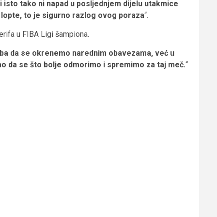
i isto tako ni napad u posljednjem dijelu utakmice
e lopte, to je sigurno razlog ovog poraza
“.
rifa u FIBA Ligi šampiona.
. Treba da se okrenemo narednim obavezama, već u
mo da se što bolje odmorimo i spremimo za taj meč.
“