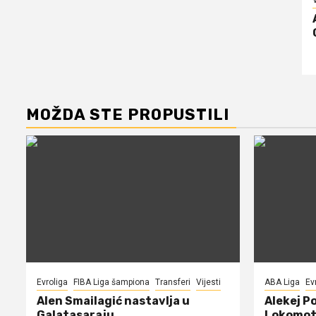
V
MOŽDA STE PROPUSTILI
Evroliga
FIBA Liga šampiona
Transferi
Vijesti
ABA Liga
Ev
Alen Smailagić nastavlja u
Alekej P
Galatasaraju
Lokomot