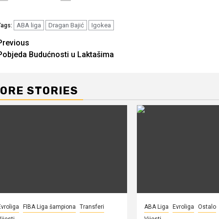
ABA liga
Dragan Bajić
Igokea
Tags:
Continue
Previous
Pobjeda Budućnosti u Laktašima
Reading
ORE STORIES
Evroliga
FIBA Liga šampiona
Transferi
ABA Liga
Evroliga
Ostalo