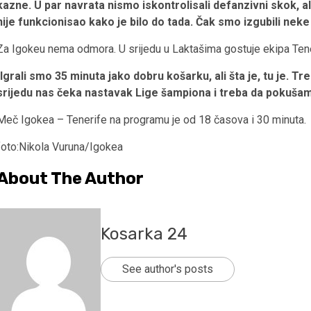
kazne. U par navrata nismo iskontrolisali defanzivni skok, al
nije funkcionisao kako je bilo do tada. Čak smo izgubili nek
Za Igokeu nema odmora. U srijedu u Laktašima gostuje ekipa Tene
Igrali smo 35 minuta jako dobru košarku, ali šta je, tu je
srijedu nas čeka nastavak Lige šampiona i treba da pokuša
Meč Igokea – Tenerife na programu je od 18 časova i 30 minuta.
foto:Nikola Vuruna/Igokea
About The Author
Kosarka 24
See author's posts