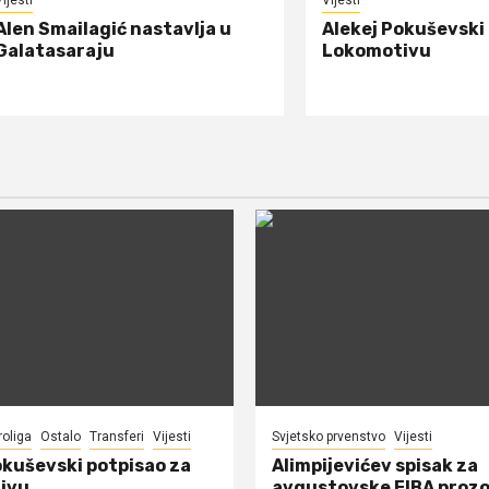
ijesti
Vijesti
Alen Smailagić nastavlja u
Alekej Pokuševski
Galatasaraju
Lokomotivu
roliga
Ostalo
Transferi
Vijesti
Svjetsko prvenstvo
Vijesti
okuševski potpisao za
Alimpijevićev spisak za
ivu
avgustovske FIBA proz