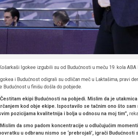
Košarkaši Igokee izgubili su od Budućnosti u meču 19. kola ABA l
Igokea i Budućnost odigrali su odličan meč u Laktašima, pravi der
je Budućnost u finišu došla do pobjede.
Čestitam ekipi Budućnosti na pobjedi. Mislim da je utakmica
trčanjem kod obje ekipe. Ispostavilo se tačnim ono što sam 
svim pozicijama kvalitetnija i bolja u odnosu na moj tim”,
reka
Mislim da smo padom koncentracije u odlučujućim momenti
povratku u odbranu nismo se ‘prebrojali’, igrači Budućnosti 