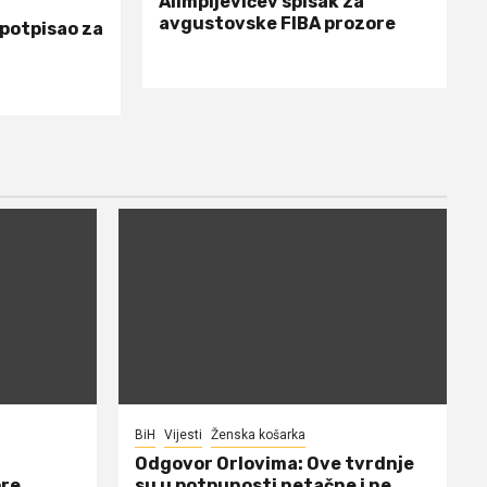
Alimpijevićev spisak za
avgustovske FIBA prozore
 potpisao za
BiH
Vijesti
Ženska košarka
Odgovor Orlovima: ​Ove tvrdnje
ore
su u potpunosti netačne i ne