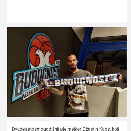
Dvadesetosmogodišnji plejmejker Džastin Kobs, koji