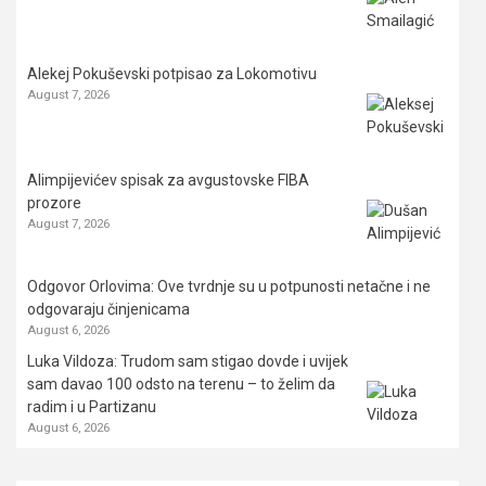
Alekej Pokuševski potpisao za Lokomotivu
August 7, 2026
Alimpijevićev spisak za avgustovske FIBA
prozore
August 7, 2026
Odgovor Orlovima: ​Ove tvrdnje su u potpunosti netačne i ne
odgovaraju činjenicama
August 6, 2026
Luka Vildoza: Trudom sam stigao dovde i uvijek
sam davao 100 odsto na terenu – to želim da
radim i u Partizanu
August 6, 2026