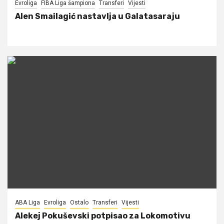
Evroliga
FIBA Liga šampiona
Transferi
Vijesti
Alen Smailagić nastavlja u Galatasaraju
ABA Liga
Evroliga
Ostalo
Transferi
Vijesti
Alekej Pokuševski potpisao za Lokomotivu