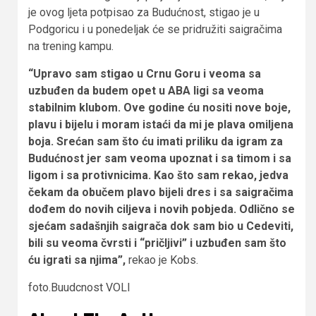
je ovog ljeta potpisao za Budućnost, stigao je u
Podgoricu i u ponedeljak će se pridružiti saigračima
na trening kampu.
“Upravo sam stigao u Crnu Goru i veoma sa
uzbuđen da budem opet u ABA ligi sa veoma
stabilnim klubom. Ove godine ću nositi nove boje,
plavu i bijelu i moram istaći da mi je plava omiljena
boja. Srećan sam što ću imati priliku da igram za
Budućnost jer sam veoma upoznat i sa timom i sa
ligom i sa protivnicima. Kao što sam rekao, jedva
čekam da obučem plavo bijeli dres i sa saigračima
dođem do novih ciljeva i novih pobjeda. Odlično se
sjećam sadašnjih saigrača dok sam bio u Cedeviti,
bili su veoma čvrsti i “pričljivi” i uzbuđen sam što
ću igrati sa njima”,
rekao je Kobs.
foto.Buudcnost VOLI