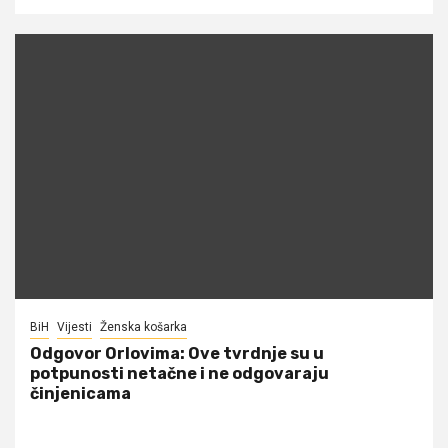
BiH
Vijesti
Ženska košarka
Odgovor Orlovima: ​Ove tvrdnje su u
potpunosti netačne i ne odgovaraju
činjenicama