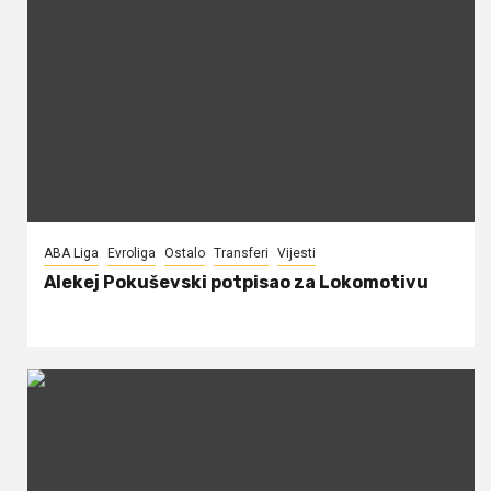
ABA Liga
Evroliga
Ostalo
Transferi
Vijesti
Alekej Pokuševski potpisao za Lokomotivu