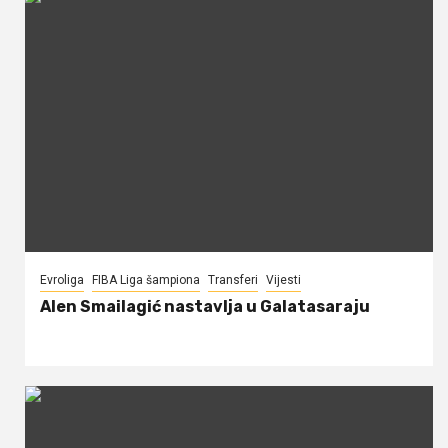
Evroliga
FIBA Liga šampiona
Transferi
Vijesti
Alen Smailagić nastavlja u Galatasaraju