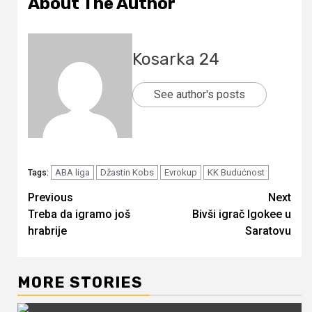
About The Author
Kosarka 24
See author's posts
ABA liga
Džastin Kobs
Evrokup
KK Budućnost
Tags:
Continue
Previous
Next
Treba da igramo još
Bivši igrač Igokee u
Reading
hrabrije
Saratovu
MORE STORIES