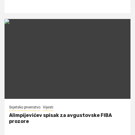
Svjetsko prvenstvo
Vijesti
Alimpijevićev spisak za avgustovske FIBA
prozore