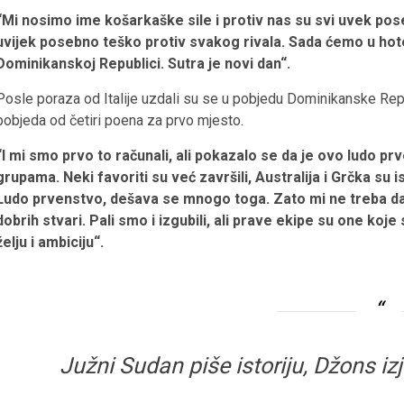
“Mi nosimo ime košarkaške sile i protiv nas su svi uvek po
uvijek posebno teško protiv svakog rivala. Sada ćemo u hote
Dominikanskoj Republici. Sutra je novi dan“.
Posle poraza od Italije uzdali su se u pobjedu Dominikanske Repu
pobjeda od četiri poena za prvo mjesto.
“I mi smo prvo to računali, ali pokazalo se da je ovo ludo pr
grupama. Neki favoriti su već završili, Australija i Grčka su i
Ludo prvenstvo, dešava se mnogo toga. Zato mi ne treba da p
dobrih stvari. Pali smo i izgubili, ali prave ekipe su one koj
želju i ambiciju“.
Južni Sudan piše istoriju, Džons i