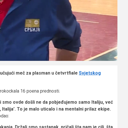
lučujući meč za plasman u četvrtfiale
Svjetskog
 prokockala 16 poena prednosti.
Mi smo ovde došli ne da pobjeđujemo samo Italiju, već
alija’. To je malo uticalo i na mentalni prilaz ekipe.
odao:
ja. Držali smo sastanak, pričali šta nam je cilj, šta