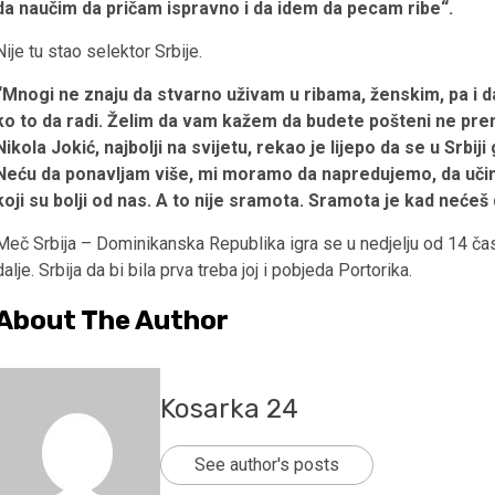
da naučim da pričam ispravno i da idem da pecam ribe“.
Nije tu stao selektor Srbije.
“Mnogi ne znaju da stvarno uživam u ribama, ženskim, pa i d
ko to da radi. Želim da vam kažem da budete pošteni ne pre
Nikola Jokić, najbolji na svijetu, rekao je lijepo da se u Srbij
Neću da ponavljam više, mi moramo da napredujemo, da učimo 
koji su bolji od nas. A to nije sramota. Sramota je kad nećeš 
Meč Srbija – Dominikanska Republika igra se u nedjelju od 14 časov
dalje. Srbija da bi bila prva treba joj i pobjeda Portorika.
About The Author
Kosarka 24
See author's posts