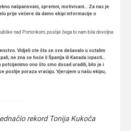
sebno našpanovani, spremni, motivisani… Za nas je
lu prije večere da damo ekipi informacije o
blike nad Portorikom, poslije čega bi nam bila dovoljna
venstvo. Vidjeli ste šta se sve dešavalo u ostalim
spali, ne zna se hoće li Španija ili Kanada ispasti…
otcijenimo ono što smo dosad uradili, bilo je i
e se poslije poraza vraćaju. Vjerujem u našu ekipu,
zjednačio rekord Tonija Kukoča