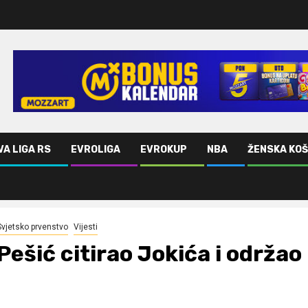
VA LIGA RS
EVROLIGA
EVROKUP
NBA
ŽENSKA KO
 novinarima
Svjetsko prvenstvo
Vijesti
Pešić citirao Jokića i održa