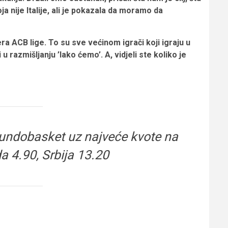
 nije Italije, ali je pokazala da moramo da
era ACB lige. To su sve većinom igrači koji igraju u
li u razmišljanju ’lako ćemo’. A, vidjeli ste koliko je
Mundobasket uz najveće kvote na
a 4.90, Srbija 13.20