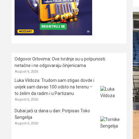
Odgovor Orlovima: ​Ove tvrdnje su u potpunosti
netačne i ne odgovaraju činjenicama
August 6, 2026
Luka Vildoza: Trudom sam stigao dovde i
uvijek sam davao 100 odsto na terenu –
to želim da radim i u Partizanu
August 6, 2026
Dubai jači iz dana u dan: Potpisao Toko
Šengelija
August 6, 2026