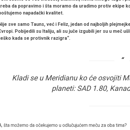
treba da popravimo i šta moramo da uradimo protiv ekipe koja
poštujemo napadački kvalitet.
Nije sve samo Tauns, već i Feliz, jedan od najboljih plejmejk
Evropi. Pobijedili su Italiju, ali su juče izgubili jer su u meč uš
teško kada se protivnik razigra“.
Kladi se u Meridianu ko će osvojiti 
planeti: SAD 1.80, Kanad
A, šta možemo da očekujemo u odlučujućem meču za oba tima?