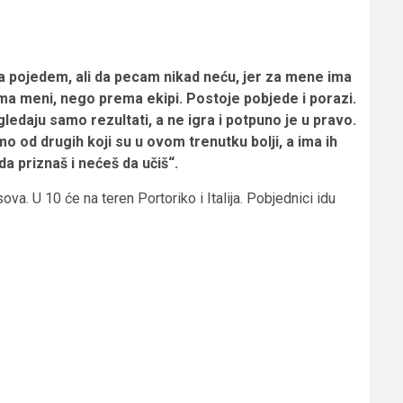
a pojedem, ali da pecam nikad neću, jer za mene ima
ma meni, nego prema ekipi. Postoje pobjede i porazi.
i gledaju samo rezultati, a ne igra i potpuno je u pravo.
od drugih koji su u ovom trenutku bolji, a ima ih
da priznaš i nećeš da učiš“.
a. U 10 će na teren Portoriko i Italija. Pobjednici idu