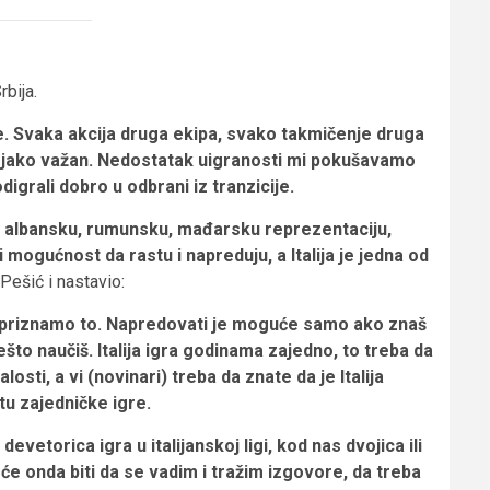
rbija.
e. Svaka akcija druga ekipa, svako takmičenje druga
je jako važan. Nedostatak uigranosti mi pokušavamo
grali dobro u odbrani iz tranzicije.
ni albansku, rumunsku, mađarsku reprezentaciju,
ogućnost da rastu i napreduju, a Italija je jedna od
 Pešić i nastavio:
a priznamo to. Napredovati je moguće samo ako znaš
nešto naučiš. Italija igra godinama zajedno, to treba da
alosti, a vi (novinari) treba da znate da je Italija
tu zajedničke igre.
vetorica igra u italijanskoj ligi, kod nas dvojica ili
r će onda biti da se vadim i tražim izgovore, da treba