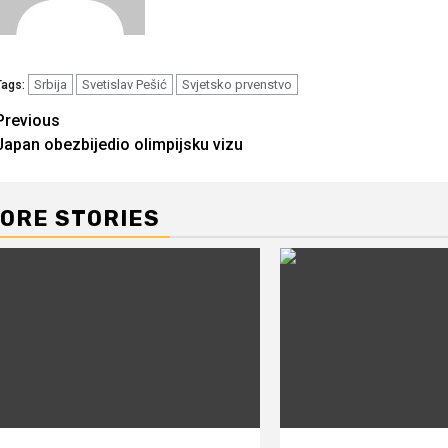
Srbija
Svetislav Pešić
Svjetsko prvenstvo
Tags:
Continue
Previous
Japan obezbijedio olimpijsku vizu
Reading
ORE STORIES