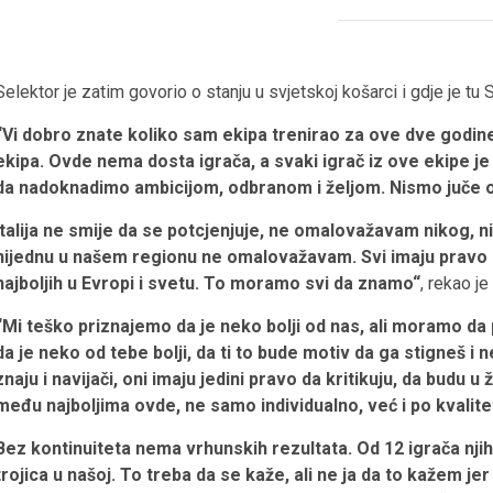
Selektor je zatim govorio o stanju u svjetskoj košarci i gdje je tu S
“Vi dobro znate koliko sam ekipa trenirao za ove dve godin
ekipa. Ovde nema dosta igrača, a svaki igrač iz ove ekipe 
da nadoknadimo ambicijom, odbranom i željom. Nismo juče odi
Italija ne smije da se potcjenjuje, ne omalovažavam nikog, 
nijednu u našem regionu ne omalovažavam. Svi imaju pravo i m
najboljih u Evropi i svetu. To moramo svi da znamo“
, rekao je
“Mi teško priznajemo da je neko bolji od nas, ali moramo d
da je neko od tebe bolji, da ti to bude motiv da ga stigneš i 
znaju i navijači, oni imaju jedini pravo da kritikuju, da budu u ž
među najboljima ovde, ne samo individualno, već i po kvalite
Bez kontinuiteta nema vrhunskih rezultata. Od 12 igrača njih de
trojica u našoj. To treba da se kaže, ali ne ja da to kažem je