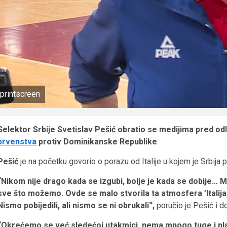
printscreen
Selektor Srbije Svetislav Pešić obratio se medijima pred od
prvenstva
protiv Dominikanske Republike
.
Pešić
je na početku govorio o porazu od Italije u kojem je Srbija
“Nikom nije drago kada se izgubi, bolje je kada se dobije… 
sve što možemo. Ovde se malo stvorila ta atmosfera ’Italija, It
Nismo pobijedili, ali nismo se ni obrukali“,
poručio je Pešić i d
“Okrećemo se već sledećoj utakmici, nema mnogo tuge i plakan