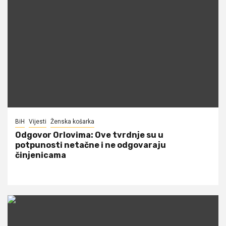
BiH
Vijesti
Ženska košarka
Odgovor Orlovima: ​Ove tvrdnje su u
potpunosti netačne i ne odgovaraju
činjenicama