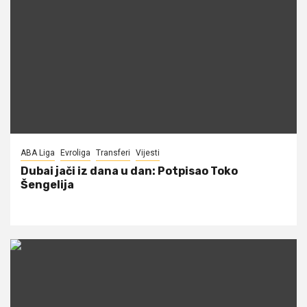
ABA Liga
Evroliga
Transferi
Vijesti
Dubai jači iz dana u dan: Potpisao Toko
Šengelija