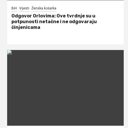
BiH
Vijesti
Ženska košarka
Odgovor Orlovima: ​Ove tvrdnje su u
potpunosti netačne i ne odgovaraju
činjenicama