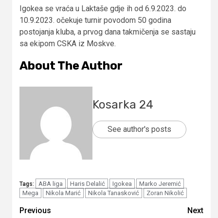
Igokea se vraća u Laktaše gdje ih od 6.9.2023. do
10.9.2023. očekuje turnir povodom 50 godina
postojanja kluba, a prvog dana takmičenja se sastaju
sa ekipom CSKA iz Moskve.
About The Author
Kosarka 24
See author's posts
ABA liga
Haris Delalić
Igokea
Marko Jeremić
Tags:
Mega
Nikola Marić
Nikola Tanasković
Zoran Nikolić
Continue
Previous
Next