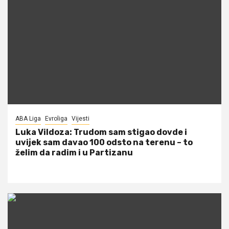
ABA Liga
Evroliga
Vijesti
Luka Vildoza: Trudom sam stigao dovde i
uvijek sam davao 100 odsto na terenu – to
želim da radim i u Partizanu