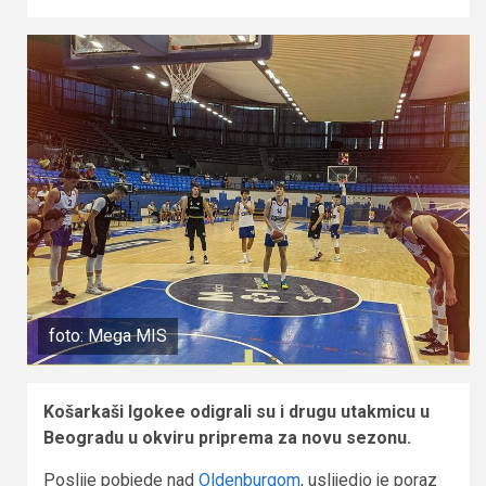
foto: Mega MIS
Košarkaši Igokee odigrali su i drugu utakmicu u
Beogradu u okviru priprema za novu sezonu.
Poslije pobjede nad
Oldenburgom
, uslijedio je poraz