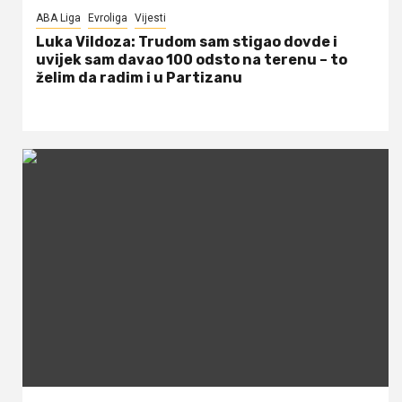
ABA Liga
Evroliga
Vijesti
Luka Vildoza: Trudom sam stigao dovde i
uvijek sam davao 100 odsto na terenu – to
želim da radim i u Partizanu