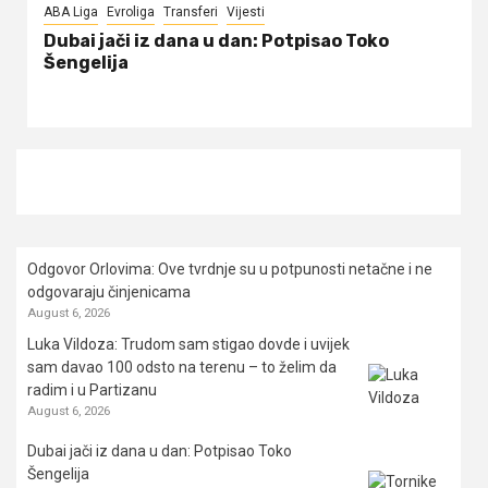
ABA Liga
Evroliga
Transferi
Vijesti
Dubai jači iz dana u dan: Potpisao Toko
Šengelija
Odgovor Orlovima: ​Ove tvrdnje su u potpunosti netačne i ne
odgovaraju činjenicama
August 6, 2026
Luka Vildoza: Trudom sam stigao dovde i uvijek
sam davao 100 odsto na terenu – to želim da
radim i u Partizanu
August 6, 2026
Dubai jači iz dana u dan: Potpisao Toko
Šengelija