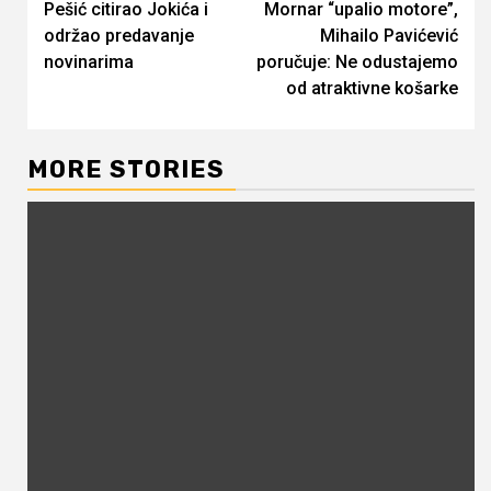
Pešić citirao Jokića i
Mornar “upalio motore”,
Reading
održao predavanje
Mihailo Pavićević
novinarima
poručuje: Ne odustajemo
od atraktivne košarke
MORE STORIES