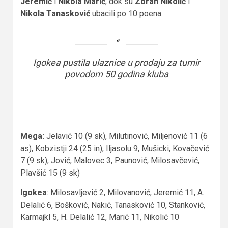
Jeremić
i
Nikola Marić
, dok su
Zoran Nikolić
i
Nikola Tanasković
ubacili po 10 poena.
Igokea pustila ulaznice u prodaju za turnir
povodom 50 godina kluba
Mega:
Jelavić 10 (9 sk), Milutinović, Miljenović 11 (6
as), Kobzistji 24 (25 in), Iljasolu 9, Mušicki, Kovačević
7 (9 sk), Jović, Malovec 3, Paunović, Milosavčević,
Plavšić 15 (9 sk)
Igokea
: Milosavljević 2, Milovanović, Jeremić 11, A.
Delalić 6, Bošković, Nakić, Tanasković 10, Stanković,
Karmajkl 5, H. Delalić 12, Marić 11, Nikolić 10