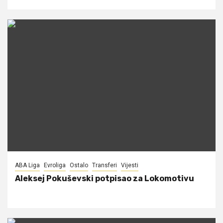
ABA Liga
Evroliga
Ostalo
Transferi
Vijesti
Aleksej Pokuševski potpisao za Lokomotivu