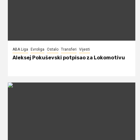
ABA Liga
Evroliga
Ostalo
Transferi
Vijesti
Aleksej Pokuševski potpisao za Lokomotivu