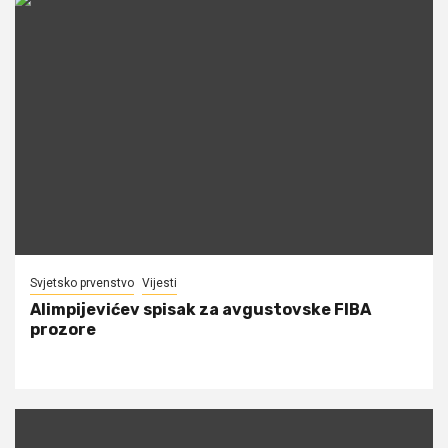
Svjetsko prvenstvo
Vijesti
Alimpijevićev spisak za avgustovske FIBA
prozore