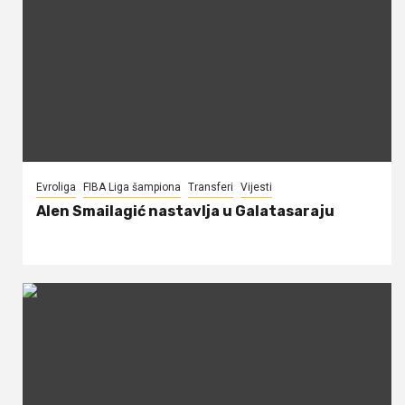
Evroliga
FIBA Liga šampiona
Transferi
Vijesti
Alen Smailagić nastavlja u Galatasaraju