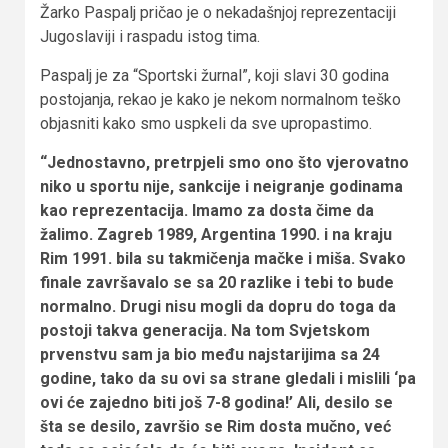
Žarko Paspalj pričao je o nekadašnjoj reprezentaciji
Jugoslaviji i raspadu istog tima.
Paspalj je za “Sportski žurnal”, koji slavi 30 godina
postojanja, rekao je kako je nekom normalnom teško
objasniti kako smo uspkeli da sve upropastimo.
“Jednostavno, pretrpjeli smo ono što vjerovatno
niko u sportu nije, sankcije i neigranje godinama
kao reprezentacija. Imamo za dosta čime da
žalimo. Zagreb 1989, Argentina 1990. i na kraju
Rim 1991. bila su takmičenja mačke i miša. Svako
finale završavalo se sa 20 razlike i tebi to bude
normalno. Drugi nisu mogli da dopru do toga da
postoji takva generacija. Na tom Svjetskom
prvenstvu sam ja bio među najstarijima sa 24
godine, tako da su ovi sa strane gledali i mislili ‘pa
ovi će zajedno biti još 7-8 godina!’ Ali, desilo se
šta se desilo, završio se Rim dosta mučno, već