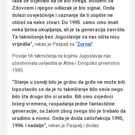
tada se osjećalo da će biti svega. Incident sa
Zdovcem i njegov odlazak je bio signal. Onda
dolazi osvješćenje i saznanje da ti uopšte ne
utičeš na neke stvari. Do 1995. samo smo imali
neka ljetna okupljanja, ali je ta generacija završila.
Ta takmičenja bez Jugoslavije za nas ništa nisu
vrijedila”,
rekao je Paspalj za “
Žurnal
“.
Poslije tih takmičenja na kojima Jugoslavija nije
učestvovala uslijedila je Atina i Evropsko prvenstvo
1995.
“Stanje u zemlji bilo je grdno da grđe ne može biti.
Ispostavilo se da je to takmičenje bilo veće nego
bilo šta drugo što si uradio. Bili smo svjedoci
lošeg vremena, raspadanja jedne fantastične
generacije, sa žalom zbog svega što je trebalo da
uradimo a nismo. Onda je došla satisfakcija 1995,
1996. i nadalje”,
rekao je Paspalj i dodao: