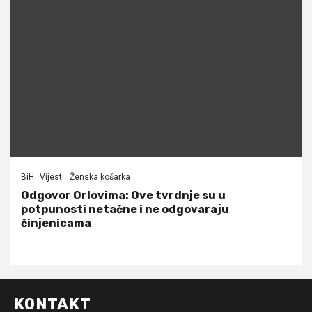
BiH
Vijesti
Ženska košarka
Odgovor Orlovima: ​Ove tvrdnje su u
potpunosti netačne i ne odgovaraju
činjenicama
KONTAKT