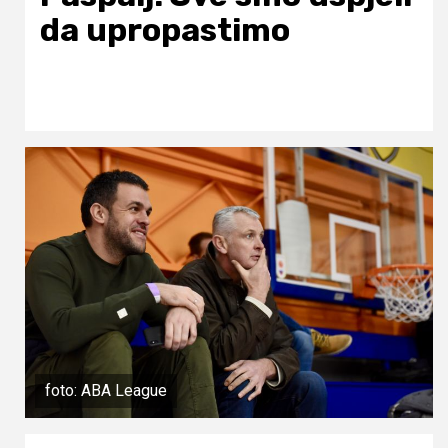
da upropastimo
foto: ABA League