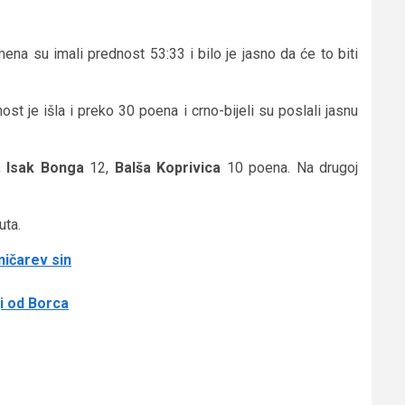
emena su imali prednost 53:33 i bilo je jasno da će to biti
t je išla i preko 30 poena i crno-bijeli su poslali jasnu
,
Isak Bonga
12,
Balša Koprivica
10 poena. Na drugoj
uta.
ničarev sin
ji od Borca