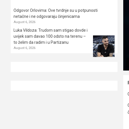
Odgovor Orlovima: ​Ove tvrdnje su u potpunosti
netačne i ne odgovaraju činjenicama
August 6, 2026
Luka Vildoza: Trudom sam stigao dovde i
uvijek sam davao 100 odsto na terenu –
to želim da radim i u Partizanu
August 6, 2026