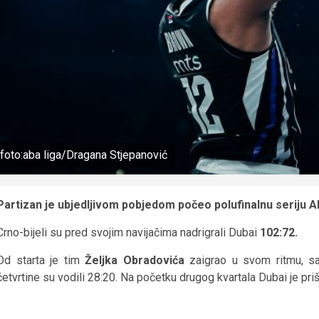
foto:aba liga/Dragana Stjepanović
Partizan je ubjedljivom pobjedom počeo polufinalnu seriju A
Crno-bijeli su pred svojim navijačima nadrigrali Dubai
102:72.
Od starta je tim
Željka Obradovića
zaigrao u svom ritmu, s
četvrtine su vodili 28:20. Na početku drugog kvartala Dubai je priša