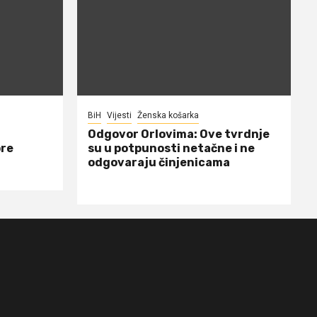
BiH
Vijesti
Ženska košarka
Odgovor Orlovima: ​Ove tvrdnje
ore
su u potpunosti netačne i ne
odgovaraju činjenicama