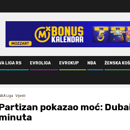
VA LIGA RS
EVROLIGA
EVROKUP
NBA
ŽENSKA KO
par minuta
ABA Liga
Vijesti
Partizan pokazao moć: Duba
minuta