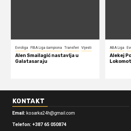
Evroliga
FIBA Liga šampiona
Transferi
Vijesti
ABA Liga
Ev
Alen Smailagić nastavlja u
Alekej P
Galatasaraju
Lokomot
KONTAKT
Email:
kosarka24h@gmail.com
Telefon: +387 65 050874