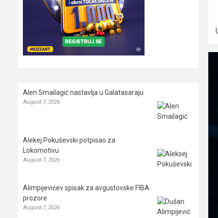
Alen Smailagić nastavlja u Galatasaraju
August 7, 2026
Alekej Pokuševski potpisao za
Lokomotivu
August 7, 2026
Alimpijevićev spisak za avgustovske FIBA
prozore
August 7, 2026