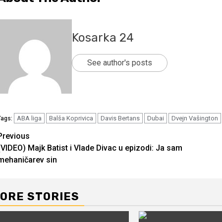
Kosarka 24
See author's posts
ABA liga
Balša Koprivica
Davis Bertans
Dubai
Dvejn Vašington
Tags:
Continue
Previous
(VIDEO) Majk Batist i Vlade Divac u epizodi: Ja sam
Reading
mehaničarev sin
ORE STORIES