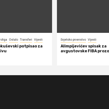
roliga
Ostalo
Transferi
Vijesti
Svjetsko prvenstvo
Vijesti
okuševski potpisao za
Alimpijevićev spisak za
ivu
avgustovske FIBA proz