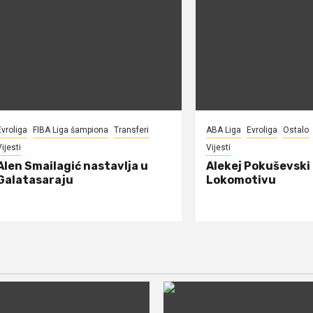
Evroliga
FIBA Liga šampiona
Transferi
ABA Liga
Evroliga
Ostalo
ijesti
Vijesti
Alen Smailagić nastavlja u
Alekej Pokuševski
Galatasaraju
Lokomotivu