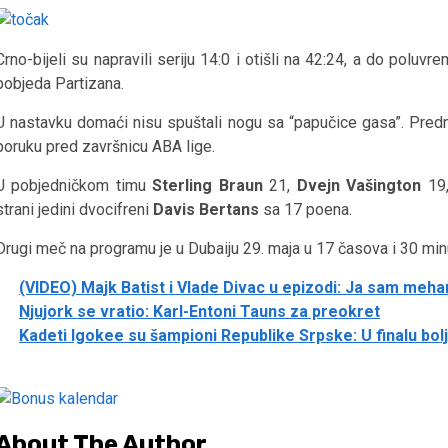
Crno-bijeli su napravili seriju 14:0 i otišli na 42:24, a do poluvr
pobjeda Partizana.
U nastavku domaći nisu spuštali nogu sa “papučice gasa”. Prednos
poruku pred završnicu ABA lige.
U pobjedničkom timu
Sterling Braun
21,
Dvejn Vašington
19
strani jedini dvocifreni
Davis Bertans
sa 17 poena.
Drugi meč na programu je u Dubaiju 29. maja u 17 časova i 30 min
(VIDEO) Majk Batist i Vlade Divac u epizodi: Ja sam meha
Njujork se vratio: Karl-Entoni Tauns za preokret
Kadeti Igokee su šampioni Republike Srpske: U finalu bol
About The Author