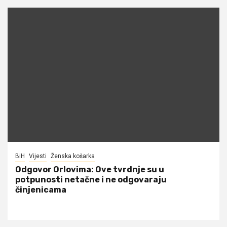
BiH
Vijesti
Ženska košarka
Odgovor Orlovima: ​Ove tvrdnje su u
potpunosti netačne i ne odgovaraju
činjenicama