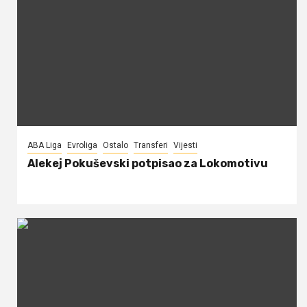
ABA Liga
Evroliga
Ostalo
Transferi
Vijesti
Alekej Pokuševski potpisao za Lokomotivu