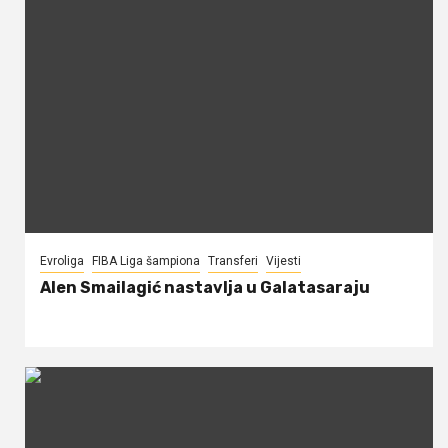
Evroliga
FIBA Liga šampiona
Transferi
Vijesti
Alen Smailagić nastavlja u Galatasaraju