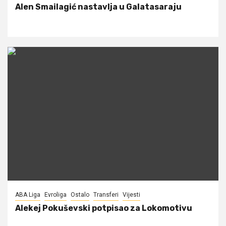
Alen Smailagić nastavlja u Galatasaraju
ABA Liga
Evroliga
Ostalo
Transferi
Vijesti
Alekej Pokuševski potpisao za Lokomotivu