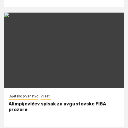
Svjetsko prvenstvo
Vijesti
Alimpijevićev spisak za avgustovske FIBA
prozore