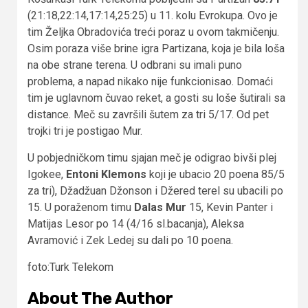
(21:18,22:14,17:14,25:25) u 11. kolu Evrokupa. Ovo je
tim Željka Obradovića treći poraz u ovom takmičenju.
Osim poraza više brine igra Partizana, koja je bila loša
na obe strane terena. U odbrani su imali puno
problema, a napad nikako nije funkcionisao. Domaći
tim je uglavnom čuvao reket, a gosti su loše šutirali sa
distance. Meč su završili šutem za tri 5/17. Od pet
trojki tri je postigao Mur.
U pobjedničkom timu sjajan meč je odigrao bivši plej
Igokee,
Entoni Klemons
koji je ubacio 20 poena 85/5
za tri), Džadžuan Džonson i Džered terel su ubacili po
15. U poraženom timu
Dalas Mur
15, Kevin Panter i
Matijas Lesor po 14 (4/16 sl.bacanja), Aleksa
Avramović i Zek Ledej su dali po 10 poena.
foto:Turk Telekom
About The Author